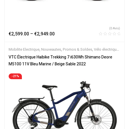
(0 Avis)
€
2,599.00
–
€
2,949.00
Mobilite Electrique
,
Nouveautes
,
Promos & Soldes
,
Vélo électrique
ville
,
Velos Electriques
,
VTC Electrique
VTC Électrique Haibike Trekking 7 i630Wh Shimano Deore
M5100 11V Bleu Marine / Beige Sable 2022
-21%