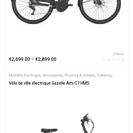
(0 Avis)
€
2,699.00
–
€
2,899.00
Mobilite Electrique
,
Nouveautes
,
Promos & Soldes
,
Trekking
électrique
,
Vélo électrique ville
,
Velos Electriques
,
VTC Electrique
Vélo de ville électrique Gazelle Ami C7 HMS