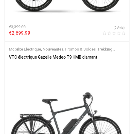
€
3,399.00
(0 Avis)
€
2,699.99
Mobilite Electrique
,
Nouveautes
,
Promos & Soldes
,
Trekking
électrique
,
Vélo électrique ville
,
Velos Electriques
,
VTC Electrique
VTC électrique Gazelle Medeo T9 HMB diamant