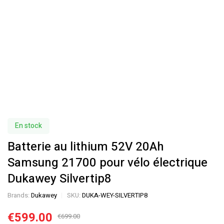
En stock
Batterie au lithium 52V 20Ah
Samsung 21700 pour vélo électrique
Dukawey Silvertip8
Brands:
Dukawey
SKU:
DUKA-WEY-SILVERTIP8
€
599.00
€
699.00