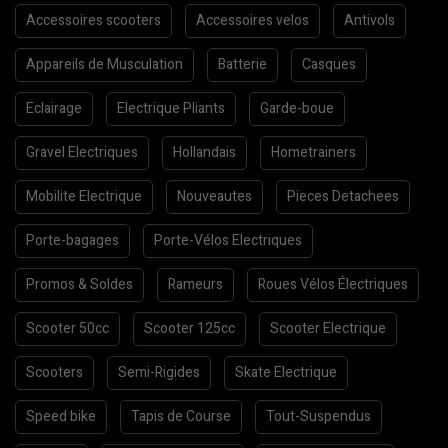
Accessoires scooters
Accessoires velos
Antivols
Appareils de Musculation
Batterie
Casques
Eclairage
Electrique Pliants
Garde-boue
Gravel Electriques
Hollandais
Hometrainers
Mobilite Electrique
Nouveautes
Pieces Detachees
Porte-bagages
Porte-Vélos Electriques
Promos & Soldes
Rameurs
Roues Vélos Électriques
Scooter 50cc
Scooter 125cc
Scooter Electrique
Scooters
Semi-Rigides
Skate Electrique
Speed bike
Tapis de Course
Tout-Suspendus