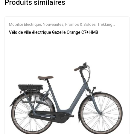
Produits similaires
Mobilite Electrique
,
Nouveautes
,
Promos & Soldes
,
Trekking
électrique
,
Vélo électrique ville
,
Velos Electriques
,
VTC Electrique
Vélo de ville électrique Gazelle Orange C7+ HMB