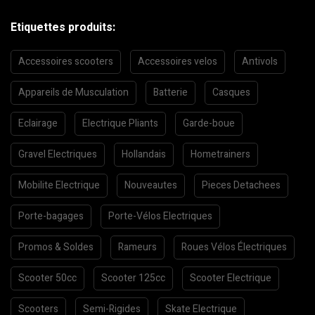
Etiquettes produits:
Accessoires scooters
Accessoires velos
Antivols
Appareils de Musculation
Batterie
Casques
Eclairage
Electrique Pliants
Garde-boue
Gravel Electriques
Hollandais
Hometrainers
Mobilite Electrique
Nouveautes
Pieces Detachees
Porte-bagages
Porte-Vélos Electriques
Promos & Soldes
Rameurs
Roues Vélos Électriques
Scooter 50cc
Scooter 125cc
Scooter Electrique
Scooters
Semi-Rigides
Skate Electrique