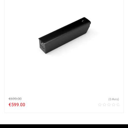
€
699.00
(0 Avis)
€
599.00