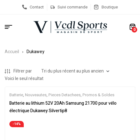
Contact
Suivi commande
Boutique
0
Accueil
Dukawey
Filtrer par
Voici le seul résultat
Batterie
,
Nouveautes
,
Pieces Detachees
,
Promos & Soldes
Batterie au lithium 52V 20Ah Samsung 21700 pour vélo
électrique Dukawey Silvertip8
-14%