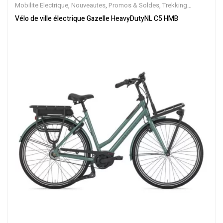
Mobilite Electrique
,
Nouveautes
,
Promos & Soldes
,
Trekking
électrique
,
Vélo électrique ville
,
Velos Electriques
,
VTC Electrique
Vélo de ville électrique Gazelle HeavyDutyNL C5 HMB