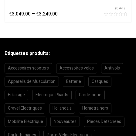
(0 Avis)
€
3,049.00
–
€
3,249.00
Etiquettes produits:
Accessoires scooters
Accessoires velos
Antivols
Appareils de Musculation
Batterie
Casques
Eclairage
Electrique Pliants
Garde-boue
Gravel Electriques
Hollandais
Hometrainers
Mobilite Electrique
Nouveautes
Pieces Detachees
Porte-bagages
Porte-Vélos Electriques