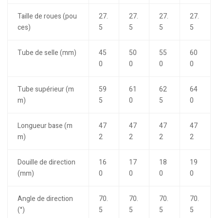
Taille de roues (pou
27.
27.
27.
27.
ces)
5
5
5
5
Tube de selle (mm)
45
50
55
60
0
0
0
0
Tube supérieur (m
59
61
62
64
m)
5
0
5
0
Longueur base (m
47
47
47
47
m)
2
2
2
2
Douille de direction
16
17
18
19
(mm)
0
0
0
0
Angle de direction
70.
70.
70.
70.
(°)
5
5
5
5