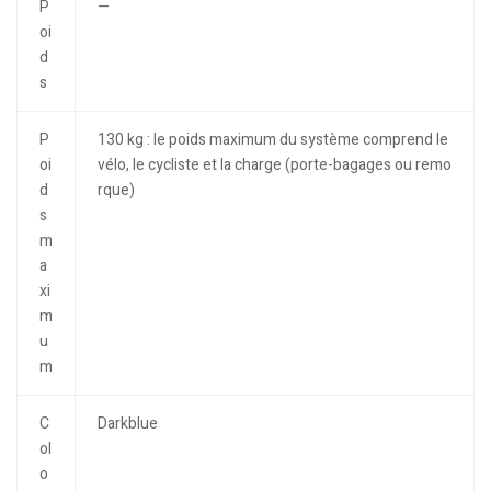
P
—
oi
d
s
P
130 kg : le poids maximum du système comprend le
oi
vélo, le cycliste et la charge (porte-bagages ou remo
d
rque)
s
m
a
xi
m
u
m
C
Darkblue
ol
o