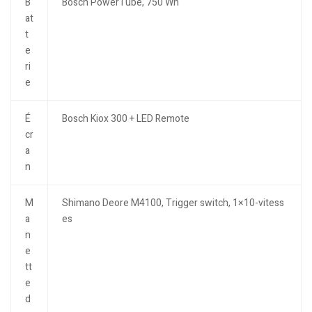
B
Bosch PowerTube, 750 Wh
at
t
e
ri
e
É
Bosch Kiox 300 + LED Remote
cr
a
n
M
Shimano Deore M4100, Trigger switch, 1×10-vitess
a
es
n
e
tt
e
d