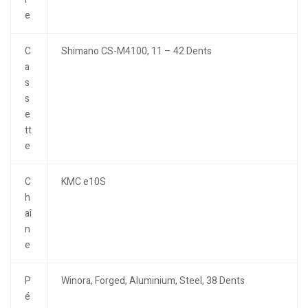
e
C
Shimano CS-M4100, 11 – 42 Dents
a
s
s
e
tt
e
C
KMC e10S
h
aî
n
e
P
Winora, Forged, Aluminium, Steel, 38 Dents
é