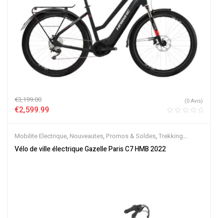
€
3,199.00
(0 Avis)
€
2,599.99
Mobilite Electrique
,
Nouveautes
,
Promos & Soldes
,
Trekking
électrique
,
Vélo électrique ville
,
Velos Electriques
,
VTC Electrique
Vélo de ville électrique Gazelle Paris C7 HMB 2022