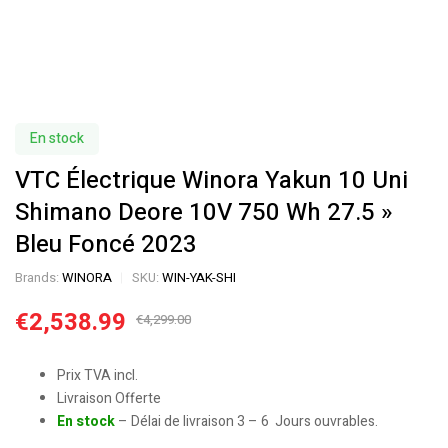
En stock
VTC Électrique Winora Yakun 10 Uni
Shimano Deore 10V 750 Wh 27.5 »
Bleu Foncé 2023
Brands:
WINORA
SKU:
WIN-YAK-SHI
€
2,538.99
€
4,299.00
Prix TVA incl.
Livraison Offerte
En stock
– Délai de livraison 3 – 6 Jours ouvrables.