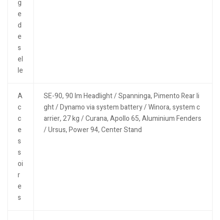
g
e
d
e
s
el
le
A
SE-90, 90 lm Headlight / Spanninga, Pimento Rear li
c
ght / Dynamo via system battery / Winora, system c
c
arrier, 27 kg / Curana, Apollo 65, Aluminium Fenders
e
/ Ursus, Power 94, Center Stand
s
s
oi
r
e
s