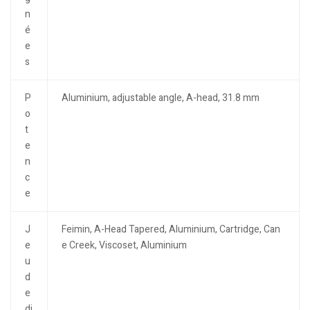
n
é
e
s
P
Aluminium, adjustable angle, A-head, 31.8 mm
o
t
e
n
c
e
J
Feimin, A-Head Tapered, Aluminium, Cartridge, Can
e
e Creek, Viscoset, Aluminium
u
d
e
di