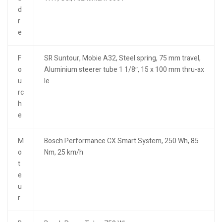
d
r
e
F
SR Suntour, Mobie A32, Steel spring, 75 mm travel,
o
Aluminium steerer tube 1 1/8″, 15 x 100 mm thru-ax
u
le
rc
h
e
M
Bosch Performance CX Smart System, 250 Wh, 85
o
Nm, 25 km/h
t
e
u
r