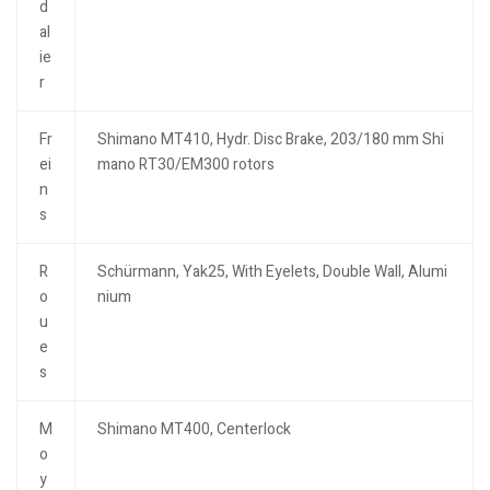
d
al
ie
r
Fr
Shimano MT410, Hydr. Disc Brake, 203/180 mm Shi
ei
mano RT30/EM300 rotors
n
s
R
Schürmann, Yak25, With Eyelets, Double Wall, Alumi
o
nium
u
e
s
M
Shimano MT400, Centerlock
o
y