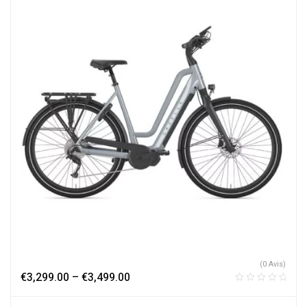
(0 Avis)
€
3,299.00
–
€
3,499.00