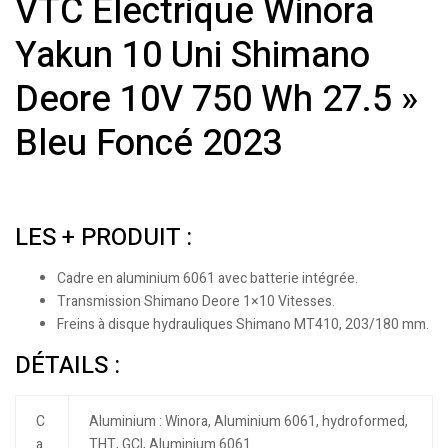
VTC Électrique Winora
Yakun 10 Uni Shimano
Deore 10V 750 Wh 27.5 »
Bleu Foncé 2023
LES + PRODUIT :
Cadre en aluminium 6061 avec batterie intégrée.
Transmission Shimano Deore 1×10 Vitesses.
Freins à disque hydrauliques Shimano MT410, 203/180 mm.
DÉTAILS :
C
Aluminium : Winora, Aluminium 6061, hydroformed,
a
THT, GCI, Aluminium 6061