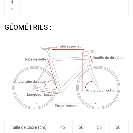
ri
s
GÉOMÉTRIES :
Taille de cadre (cm)
45
50
55
60