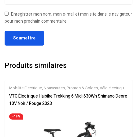
Enregistrer mon nom, mon e-mail et mon site dans le navigateur
pour mon prochain commentaire.
Produits similaires
Mobilite Electrique
,
Nouveautes
,
Promos & Soldes
,
Vélo électrique
ville
,
Velos Electriques
,
VTC Electrique
VTC Électrique Haibike Trekking 6 Mid i630Wh Shimano Deore
10V Noir / Rouge 2023
-19%