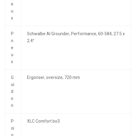
e
u
x
P
Schwalbe Al Grounder, Performance, 60-584, 27.5 x
n
2.4″
e
u
s
G
Ergoriser, oversize, 720 mm
ui
d
o
n
P
XLC Comfort bo3
oi
g