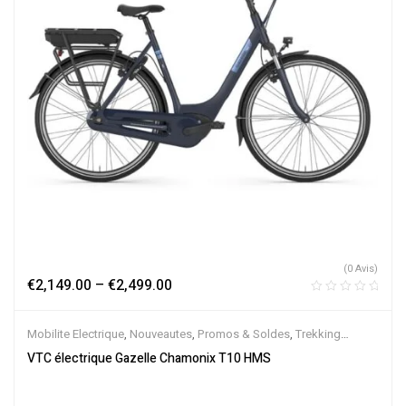
(0 Avis)
€
2,149.00
–
€
2,499.00
Mobilite Electrique
,
Nouveautes
,
Promos & Soldes
,
Trekking
électrique
,
Vélo électrique ville
,
Velos Electriques
,
VTC Electrique
VTC électrique Gazelle Chamonix T10 HMS