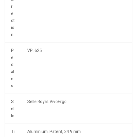
r
e
ct
io
n
P
VP, 625
é
d
al
e
s
S
Selle Royal, VivoErgo
el
le
Ti
Aluminium, Patent, 34.9 mm