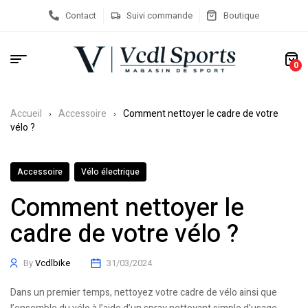
Contact
Suivi commande
Boutique
0
Accueil
Accessoire
Comment nettoyer le cadre de votre
vélo ?
Accessoire
Vélo électrique
Comment nettoyer le
cadre de votre vélo ?
By
Vcdlbike
31/03/2024
Dans un premier temps, nettoyez votre cadre de vélo ainsi que