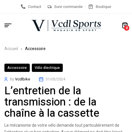
Contact
Suivi commande
Boutique
0
Accueil
Accessoire
Accessoire
Vélo électrique
By
Vcdlbike
31/03/2024
L’entretien de la
transmission : de la
chaîne à la cassette
Le mécanisme de votre vélo demande tout particulièrement de