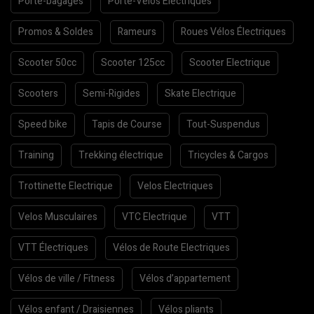
Porte-bagages
Porte-Vélos Electriques
Promos & Soldes
Rameurs
Roues Vélos Électriques
Scooter 50cc
Scooter 125cc
Scooter Electrique
Scooters
Semi-Rigides
Skate Electrique
Speed bike
Tapis de Course
Tout-Suspendus
Training
Trekking électrique
Tricycles & Cargos
Trottinette Electrique
Velos Electriques
Velos Musculaires
VTC Electrique
VTT
VTT Électriques
Vélos de Route Electriques
Vélos de ville / Fitness
Vélos d’appartement
Vélos enfant / Draisiennes
Vélos pliants