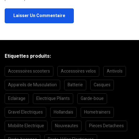
Etiquettes produits:
Accessoires scooters
Accessoires velos
Antivols
Appareils de Musculation
Batterie
Casques
Eclairage
Electrique Pliants
Garde-boue
Gravel Electriques
Hollandais
Hometrainers
Mobilite Electrique
Nouveautes
Pieces Detachees