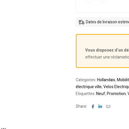
Dates de livraison esti
Vous disposez d’un dé
effectuer une réclamati
Categories:
Hollandais
,
Mobili
électrique ville
,
Velos Electriq
Etiquettes:
Neuf
,
Promotion
,
Facebook
Linkedin
Email
Share: