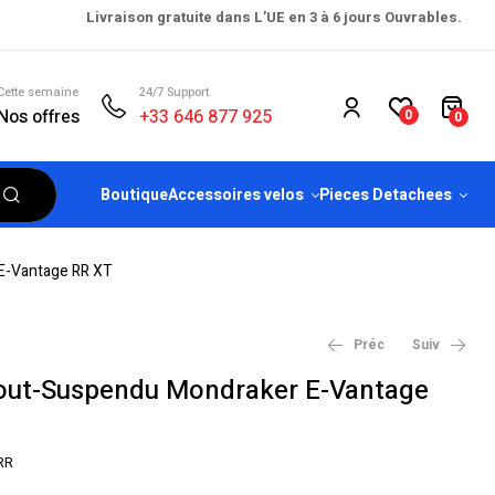
Livraison gratuite dans L’UE en 3 à 6 jours Ouvrables.
Cette semaine
24/7 Support
Nos offres
+33 646 877 925
0
0
Boutique
Accessoires velos
Pieces Detachees
E-Vantage RR XT
Préc
Suiv
Tout-Suspendu Mondraker E-Vantage
€
€
5,499.99
2,999.99
€
€
6,799.00
3,499.00
RR