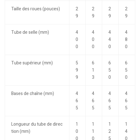
Taille des roues (pouces)
2
2
2
2
9
9
9
9
Tube de selle (mm)
4
4
4
4
0
0
4
8
0
0
0
0
Tube supérieur (mm)
5
6
6
6
9
1
5
5
9
3
0
0
Bases de chaîne (mm)
4
4
4
4
6
6
6
6
5
5
5
5
Longueur du tube de direc
1
1
1
1
tion (mm)
0
1
2
4
0
0
5
0