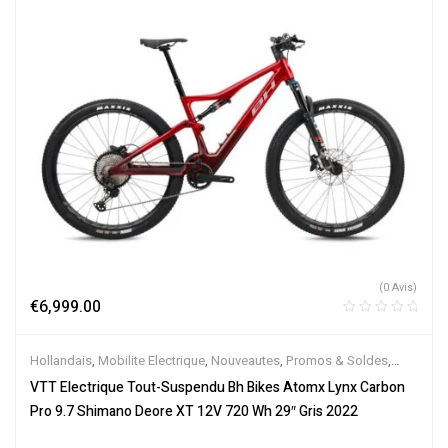
(0 Avis)
€
6,999.00
Hollandais
,
Mobilite Electrique
,
Nouveautes
,
Promos & Soldes
,
Tout-Suspendus
,
Vélo électrique ville
,
Velos Electriques
,
VTT
VTT Electrique Tout-Suspendu Bh Bikes Atomx Lynx Carbon
Électriques
Pro 9.7 Shimano Deore XT 12V 720 Wh 29″ Gris 2022