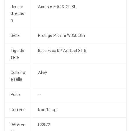
Jeu de
Acros AIF-543 ICR BL.
directio
n
Selle
Prologo Proxim W350 Stn
Tige de
Race Face DP Aeffect 31,6
selle
Collier d
Alloy
e selle
Poids
—
Couleur
Noir/Rouge
Référen
ES972