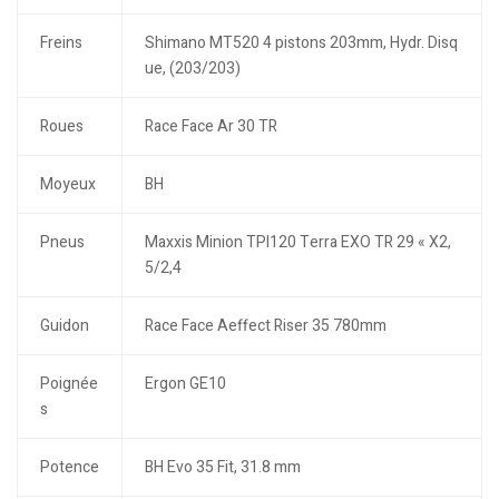
Freins
Shimano MT520 4 pistons 203mm, Hydr. Disq
ue, (203/203)
Roues
Race Face Ar 30 TR
Moyeux
BH
Pneus
Maxxis Minion TPI120 Terra EXO TR 29 « X2,
5/2,4
Guidon
Race Face Aeffect Riser 35 780mm
Poignée
Ergon GE10
s
Potence
BH Evo 35 Fit, 31.8 mm