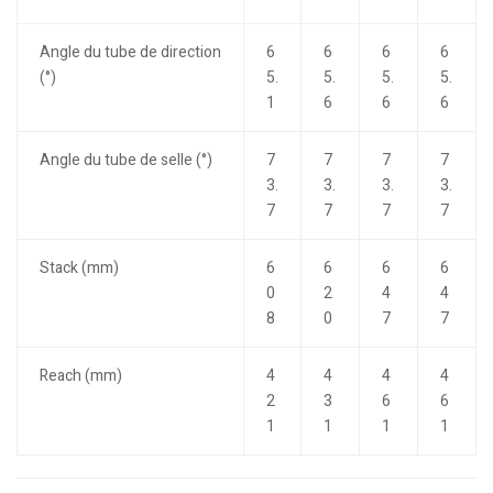
Angle du tube de direction
6
6
6
6
(°)
5.
5.
5.
5.
1
6
6
6
Angle du tube de selle (°)
7
7
7
7
3.
3.
3.
3.
7
7
7
7
Stack (mm)
6
6
6
6
0
2
4
4
8
0
7
7
Reach (mm)
4
4
4
4
2
3
6
6
1
1
1
1