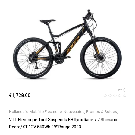
(0 Avis)
€
1,728.00
Hollandais
,
Mobilite Electrique
,
Nouveautes
,
Promos & Soldes
,
Tout-Suspendus
,
Vélo électrique ville
,
Velos Electriques
,
VTT
VTT Electrique Tout Suspendu BH Ilynx Race 7.7 Shimano
Électriques
Deore/XT 12V 540Wh 29″ Rouge 2023