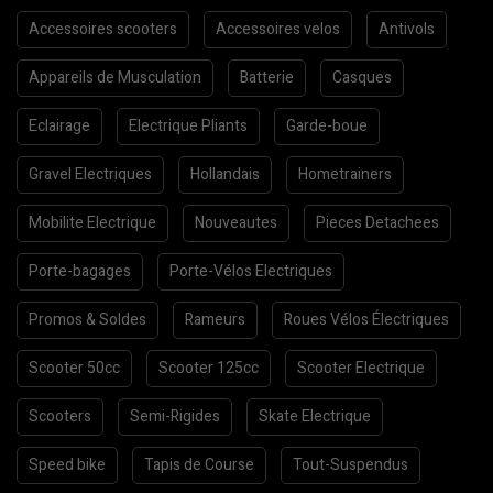
Accessoires scooters
Accessoires velos
Antivols
Appareils de Musculation
Batterie
Casques
Eclairage
Electrique Pliants
Garde-boue
Gravel Electriques
Hollandais
Hometrainers
Mobilite Electrique
Nouveautes
Pieces Detachees
Porte-bagages
Porte-Vélos Electriques
Promos & Soldes
Rameurs
Roues Vélos Électriques
Scooter 50cc
Scooter 125cc
Scooter Electrique
Scooters
Semi-Rigides
Skate Electrique
Speed bike
Tapis de Course
Tout-Suspendus