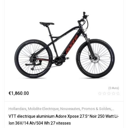
(0 Avis)
€
1,860.00
Hollandais
,
Mobilite Electrique
,
Nouveautes
,
Promos & Soldes
,
Tout-Suspendus
,
Vélo électrique ville
,
Velos Electriques
,
VTT
VTT électrique aluminium Adore Xpose 27.5″ Noir 250 Watt Li-
Électriques
Ion 36V/14 Ah/504 Wh 27 vitesses