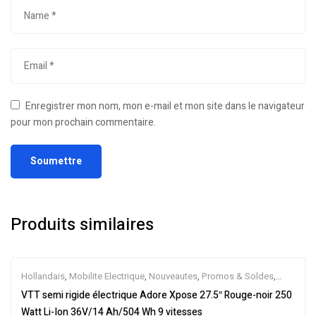
Enregistrer mon nom, mon e-mail et mon site dans le navigateur
pour mon prochain commentaire.
Produits similaires
Hollandais
,
Mobilite Electrique
,
Nouveautes
,
Promos & Soldes
,
Semi-Rigides
,
Vélo électrique ville
,
Velos Electriques
,
VTT
VTT semi rigide électrique Adore Xpose 27.5″ Rouge-noir 250
Électriques
Watt Li-Ion 36V/14 Ah/504 Wh 9 vitesses