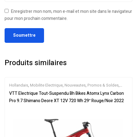
Enregistrer mon nom, mon e-mail et mon site dans le navigateur
pour mon prochain commentaire.
Produits similaires
Hollandais
,
Mobilite Electrique
,
Nouveautes
,
Promos & Soldes
,
Tout-Suspendus
,
Vélo électrique ville
,
Velos Electriques
,
VTT
VTT Electrique Tout-Suspendu Bh Bikes Atomx Lynx Carbon
Électriques
Pro 9.7 Shimano Deore XT 12V 720 Wh 29″ Rouge/Noir 2022