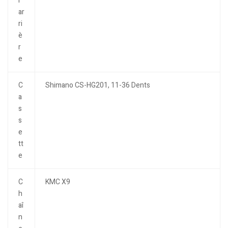
r
ar
ri
è
r
e
C
Shimano CS-HG201, 11-36 Dents
a
s
s
e
tt
e
C
KMC X9
h
aî
n