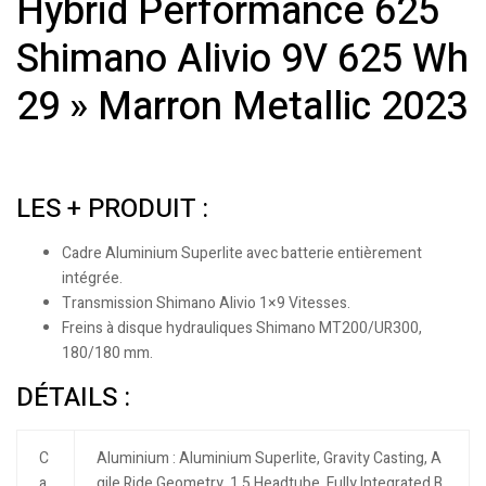
Hybrid Performance 625
Shimano Alivio 9V 625 Wh
29 » Marron Metallic 2023
LES + PRODUIT :
Cadre Aluminium Superlite avec batterie entièrement
intégrée.
Transmission Shimano Alivio 1×9 Vitesses.
Freins à disque hydrauliques Shimano MT200/UR300,
180/180 mm.
DÉTAILS :
C
Aluminium : Aluminium Superlite, Gravity Casting, A
a
gile Ride Geometry, 1.5 Headtube, Fully Integrated B