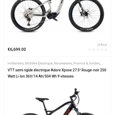
(0 Avis)
€
6,699.00
Hollandais
,
Mobilite Electrique
,
Nouveautes
,
Promos & Soldes
,
Semi-Rigides
,
Vélo électrique ville
,
Velos Electriques
,
VTT
VTT semi rigide électrique Adore Xpose 27.5″ Rouge-noir 250
Électriques
Watt Li-Ion 36V/14 Ah/504 Wh 9 vitesses