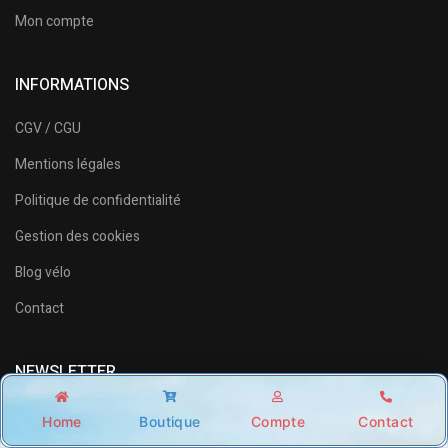
Mon compte
INFORMATIONS
CGV / CGU
Mentions légales
Politique de confidentialité
Gestion des cookies
Blog vélo
Contact
NEWSLETTER
Abonnez-vous et recevez
10%
de rabais.
Home
Boutique
Compte
Contact
Shop
Account
Wishlist
Search
Recevez des mises à jour par e-mail sur