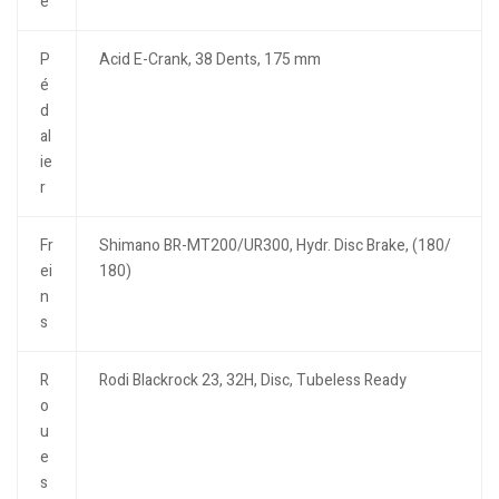
e
P
Acid E-Crank, 38 Dents, 175 mm
é
d
al
ie
r
Fr
Shimano BR-MT200/UR300, Hydr. Disc Brake, (180/
ei
180)
n
s
R
Rodi Blackrock 23, 32H, Disc, Tubeless Ready
o
u
e
s