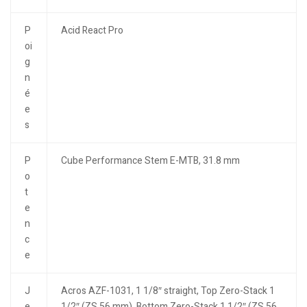
P
Acid React Pro
oi
g
n
é
e
s
P
Cube Performance Stem E-MTB, 31.8 mm
o
t
e
n
c
e
J
Acros AZF-1031, 1 1/8″ straight, Top Zero-Stack 1
e
1/2″ (ZS 56 mm), Bottom Zero-Stack 1 1/2″ (ZS 56