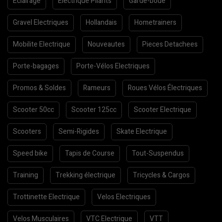
Eclairage
Electrique Pliants
Garde-boue
Gravel Electriques
Hollandais
Hometrainers
Mobilite Electrique
Nouveautes
Pieces Detachees
Porte-bagages
Porte-Vélos Electriques
Promos & Soldes
Rameurs
Roues Vélos Électriques
Scooter 50cc
Scooter 125cc
Scooter Electrique
Scooters
Semi-Rigides
Skate Electrique
Speed bike
Tapis de Course
Tout-Suspendus
Training
Trekking électrique
Tricycles & Cargos
Trottinette Electrique
Velos Electriques
Velos Musculaires
VTC Electrique
VTT