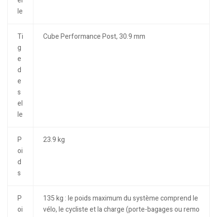
el
le
Ti
Cube Performance Post, 30.9 mm
g
e
d
e
s
el
le
P
23.9 kg
oi
d
s
P
135 kg : le poids maximum du système comprend le
oi
vélo, le cycliste et la charge (porte-bagages ou remo