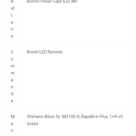
B
Bosch PowerTube 625 Wh
at
t
e
ri
e
C
Bosch LED Remote
o
m
m
a
n
d
e
M
Shimano Alivio SL-M3100-R, Rapidfire-Plus, 1×9-vit
a
esses
n