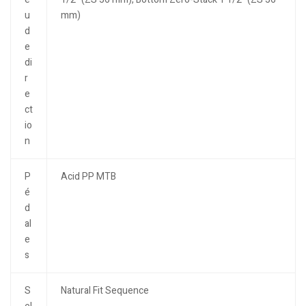
u
mm)
d
e
di
r
e
ct
io
n
P
Acid PP MTB
é
d
al
e
s
S
Natural Fit Sequence