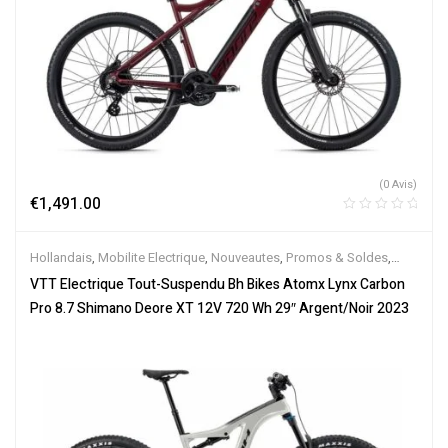
(0 Avis)
€
1,491.00
Hollandais
,
Mobilite Electrique
,
Nouveautes
,
Promos & Soldes
,
Tout-Suspendus
,
Vélo électrique ville
,
Velos Electriques
,
VTT
VTT Electrique Tout-Suspendu Bh Bikes Atomx Lynx Carbon
Électriques
Pro 8.7 Shimano Deore XT 12V 720 Wh 29″ Argent/Noir 2023