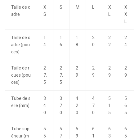
Taille de c
X
S
M
L
X
X
adre
S
L
X
L
Taille de c
1
1
1
2
2
2
adre (pou
4
6
8
0
2
4
ces)
Taille de r
2
2
2
2
2
2
oues (pou
7.
7.
9
9
9
9
ces)
5
5
Tube de s
3
3
4
4
5
5
elle (mm)
4
7
2
7
1
6
0
0
0
0
5
5
Tube sup
5
5
5
6
6
6
érieur (m
5
7
9
1
3
5