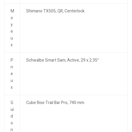
M
Shimano TX505, QR, Centerlock
o
y
e
u
x
P
Schwalbe Smart Sam, Active, 29 x 2.35″
n
e
u
s
G
Cube Rise Trail Bar Pro, 740 mm
ui
d
o
n