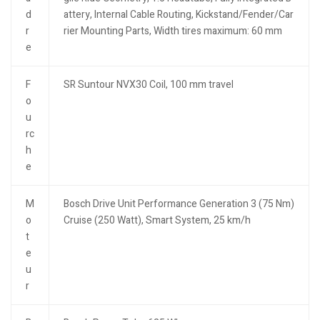
d
attery, Internal Cable Routing, Kickstand/Fender/Car
r
rier Mounting Parts, Width tires maximum: 60 mm
e
F
SR Suntour NVX30 Coil, 100 mm travel
o
u
rc
h
e
M
Bosch Drive Unit Performance Generation 3 (75 Nm)
o
Cruise (250 Watt), Smart System, 25 km/h
t
e
u
r