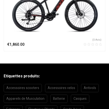
(0 Avis)
€
1,860.00
Etiquettes produits:
Accessoires scooters
Accessoires velos
Antivols
Appareils de Musculation
Batterie
Casques