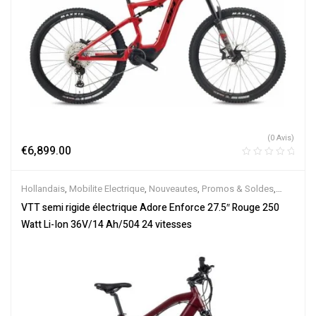
(0 Avis)
€
6,899.00
Hollandais
,
Mobilite Electrique
,
Nouveautes
,
Promos & Soldes
,
Semi-Rigides
,
Vélo électrique ville
,
Velos Electriques
,
VTT
VTT semi rigide électrique Adore Enforce 27.5″ Rouge 250
Électriques
Watt Li-Ion 36V/14 Ah/504 24 vitesses