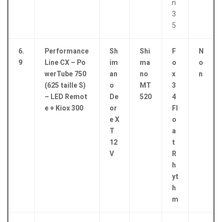
n
3
5
6.
Performance
Sh
Shi
F
N
9
Line CX – Po
im
ma
o
o
werTube 750
an
no
x
n
(625 taille S)
o
MT
3
– LED Remot
De
520
4
e + Kiox 300
or
Fl
e X
o
T
a
12
t
V
R
h
yt
h
m