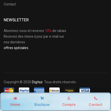
Contact
NEWSLETTER
Abonnez-vous et recevez
10%
de rabais.
Recevez des mises à jour par e-mail sur
nos dernières
offres spéciales.
Copyright © 2020
Digitaz
. Tous droits réservés.
CGU /
CGV /
Politique de confidentialité
Home
Boutique
Compte
Contact
Shop
Account
Wishlist
Search