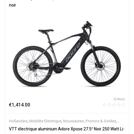
noir
(0 Avis)
€
1,414.00
Hollandais
,
Mobilite Electrique
,
Nouveautes
,
Promos & Soldes
,
Tout-Suspendus
,
Vélo électrique ville
,
Velos Electriques
,
VTT
VTT électrique aluminium Adore Xpose 27.5″ Noir 250 Watt Li-