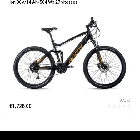
Électriques
Ion 36V/14 Ah/504 Wh 27 vitesses
(0 Avis)
€
1,728.00