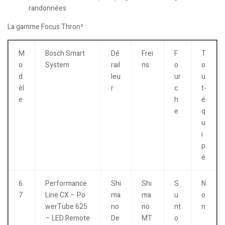
randonnées
La gamme Focus Thron² :
M
Bosch Smart
Dé
Frei
F
T
o
System
rail
ns
o
o
d
leu
ur
u
èl
r
c
t-
e
h
é
e
q
u
i
p
é
6.
Performance
Shi
Shi
S
N
7
Line CX – Po
ma
ma
u
o
werTube 625
no
no
nt
n
– LED Remote
De
MT
o