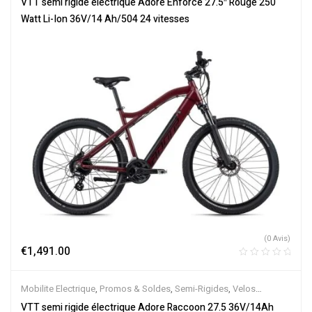
VTT semi rigide électrique Adore Enforce 27.5″ Rouge 250
Électriques
Watt Li-Ion 36V/14 Ah/504 24 vitesses
(0 Avis)
€
1,491.00
Mobilite Electrique
,
Promos & Soldes
,
Semi-Rigides
,
Velos
Electriques
,
VTT Électriques
VTT semi rigide électrique Adore Raccoon 27.5 36V/14Ah