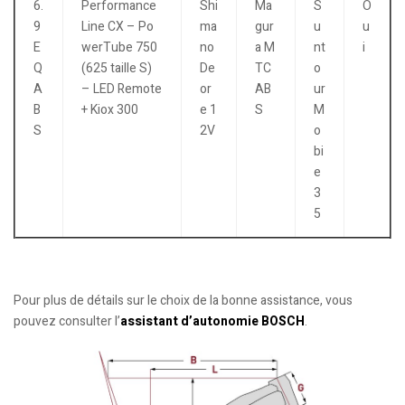
6.
Performance
Shi
Ma
S
O
9
Line CX – Po
ma
gur
u
u
E
werTube 750
no
a M
nt
i
Q
(625 taille S)
De
TC
o
A
– LED Remote
or
AB
ur
B
+ Kiox 300
e 1
S
M
S
2V
o
bi
e
3
5
Pour plus de détails sur le choix de la bonne assistance, vous
pouvez consulter l’
assistant d’autonomie BOSCH
.