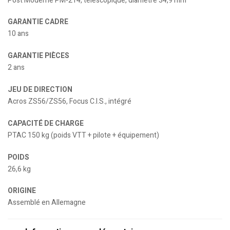
Post Moderne PM-214, télescopique, diamètre 34,9 mm
GARANTIE CADRE
10 ans
GARANTIE PIÈCES
2 ans
JEU DE DIRECTION
Acros ZS56/ZS56, Focus C.I.S., intégré
CAPACITÉ DE CHARGE
PTAC 150 kg (poids VTT + pilote + équipement)
POIDS
26,6 kg
ORIGINE
Assemblé en Allemagne