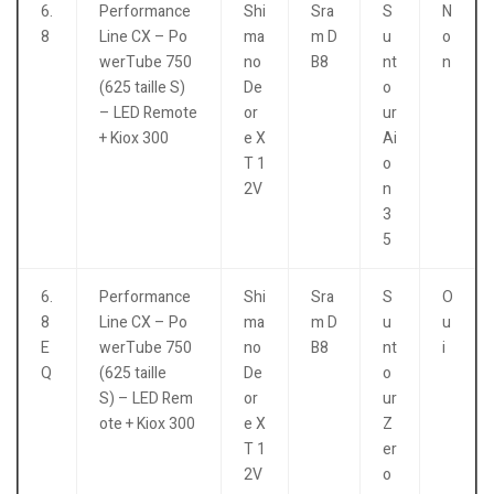
6.
Performance
Shi
Sra
S
N
8
Line CX – Po
ma
m D
u
o
werTube 750
no
B8
nt
n
(625 taille S)
De
o
– LED Remote
or
ur
+ Kiox 300
e X
Ai
T 1
o
2V
n
3
5
6.
Performance
Shi
Sra
S
O
8
Line CX – Po
ma
m D
u
u
E
werTube 750
no
B8
nt
i
Q
(625 taille
De
o
S) – LED Rem
or
ur
ote + Kiox 300
e X
Z
T 1
er
2V
o