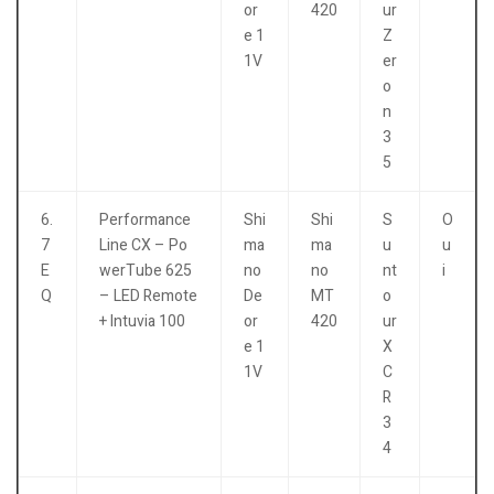
or
420
ur
e 1
Z
1V
er
o
n
3
5
6.
Performance
Shi
Shi
S
O
7
Line CX – Po
ma
ma
u
u
E
werTube 625
no
no
nt
i
Q
– LED Remote
De
MT
o
+ Intuvia 100
or
420
ur
e 1
X
1V
C
R
3
4