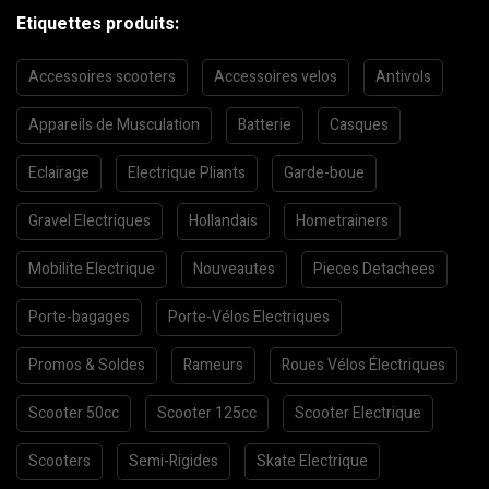
Etiquettes produits:
Accessoires scooters
Accessoires velos
Antivols
Appareils de Musculation
Batterie
Casques
Eclairage
Electrique Pliants
Garde-boue
Gravel Electriques
Hollandais
Hometrainers
Mobilite Electrique
Nouveautes
Pieces Detachees
Porte-bagages
Porte-Vélos Electriques
Promos & Soldes
Rameurs
Roues Vélos Électriques
Scooter 50cc
Scooter 125cc
Scooter Electrique
Scooters
Semi-Rigides
Skate Electrique