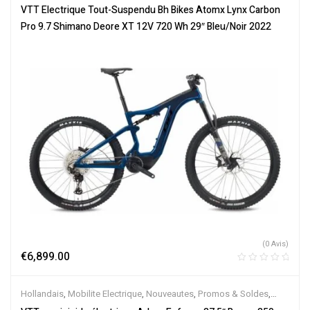
Tout-Suspendus
,
Vélo électrique ville
,
Velos Electriques
,
VTT
VTT Electrique Tout-Suspendu Bh Bikes Atomx Lynx Carbon
Électriques
Pro 9.7 Shimano Deore XT 12V 720 Wh 29″ Bleu/Noir 2022
(0 Avis)
€
6,899.00
Hollandais
,
Mobilite Electrique
,
Nouveautes
,
Promos & Soldes
,
Semi-Rigides
,
Vélo électrique ville
,
Velos Electriques
,
VTT