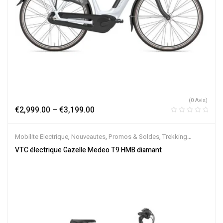
(0 Avis)
€
2,999.00
–
€
3,199.00
Mobilite Electrique
,
Nouveautes
,
Promos & Soldes
,
Trekking
électrique
,
Vélo électrique ville
,
Velos Electriques
,
VTC Electrique
VTC électrique Gazelle Medeo T9 HMB diamant