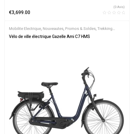
(0 Avis)
€
3,699.00
Mobilite Electrique
,
Nouveautes
,
Promos & Soldes
,
Trekking
électrique
,
Vélo électrique ville
,
Velos Electriques
,
VTC Electrique
Vélo de ville électrique Gazelle Ami C7 HMS