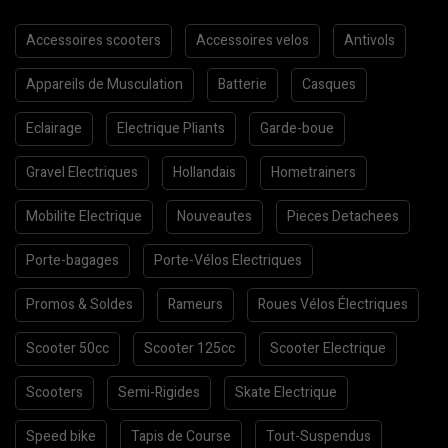
Accessoires scooters
Accessoires velos
Antivols
Appareils de Musculation
Batterie
Casques
Eclairage
Electrique Pliants
Garde-boue
Gravel Electriques
Hollandais
Hometrainers
Mobilite Electrique
Nouveautes
Pieces Detachees
Porte-bagages
Porte-Vélos Electriques
Promos & Soldes
Rameurs
Roues Vélos Électriques
Scooter 50cc
Scooter 125cc
Scooter Electrique
Scooters
Semi-Rigides
Skate Electrique
Speed bike
Tapis de Course
Tout-Suspendus