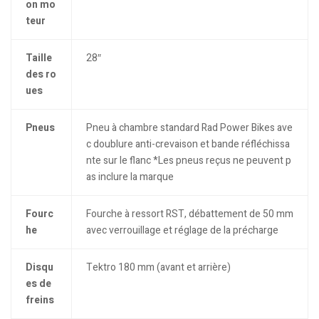
on mo
teur
Taille
28″
des ro
ues
Pneus
Pneu à chambre standard Rad Power Bikes ave
c doublure anti-crevaison et bande réfléchissa
nte sur le flanc *Les pneus reçus ne peuvent p
as inclure la marque
Fourc
Fourche à ressort RST, débattement de 50 mm
he
avec verrouillage et réglage de la précharge
Disqu
Tektro 180 mm (avant et arrière)
es de
freins