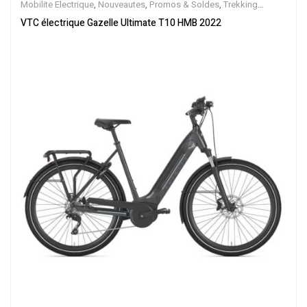
Mobilite Electrique
,
Nouveautes
,
Promos & Soldes
,
Trekking
électrique
,
Vélo électrique ville
,
Velos Electriques
,
VTC Electrique
VTC électrique Gazelle Ultimate T10 HMB 2022