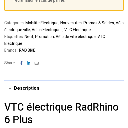
réclamation en cas de panne.
Categories:
Mobilite Electrique
,
Nouveautes
,
Promos & Soldes
,
Vélo
électrique ville
,
Velos Electriques
,
VTC Electrique
Etiquettes:
Neuf
,
Promotion
,
Vélo de ville électrique
,
VTC
Electrique
Brands :
RAD BIKE
Facebook
Linkedin
Email
Share:
Description
VTC électrique RadRhino
6 Plus