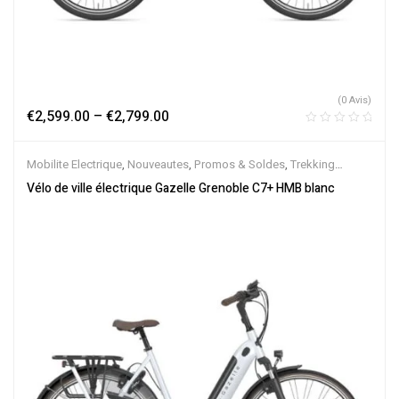
(0 Avis)
€
2,599.00
–
€
2,799.00
Mobilite Electrique
,
Nouveautes
,
Promos & Soldes
,
Trekking
électrique
,
Vélo électrique ville
,
Velos Electriques
,
VTC Electrique
Vélo de ville électrique Gazelle Grenoble C7+ HMB blanc