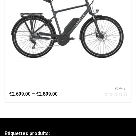
(0 Avis)
€
2,699.00
–
€
2,899.00
Etiquettes produits: