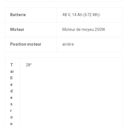
Batterie
48 V, 14 Ah (672 Wh)-
Moteur
Moteur de moyeu 250W
Position moteur
arrière
T
28″
ai
ll
e
d
e
s
r
o
u