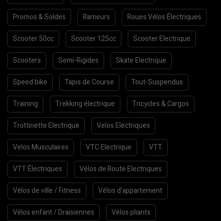
Promos & Soldes
Rameurs
Roues Vélos Électriques
Scooter 50cc
Scooter 125cc
Scooter Electrique
Scooters
Semi-Rigides
Skate Electrique
Speed bike
Tapis de Course
Tout-Suspendus
Training
Trekking électrique
Tricycles & Cargos
Trottinette Electrique
Velos Electriques
Velos Musculaires
VTC Electrique
VTT
VTT Électriques
Vélos de Route Electriques
Vélos de ville / Fitness
Vélos d’appartement
Vélos enfant / Draisiennes
Vélos pliants