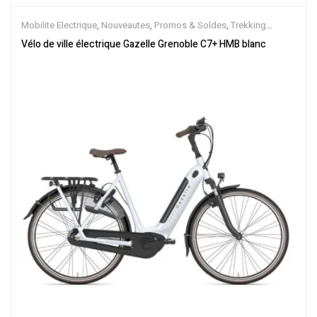
Mobilite Electrique
,
Nouveautes
,
Promos & Soldes
,
Trekking
électrique
,
Vélo électrique ville
,
Velos Electriques
,
VTC Electrique
Vélo de ville électrique Gazelle Grenoble C7+ HMB blanc