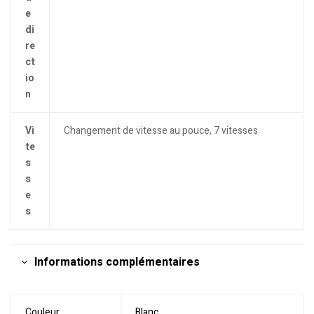
e
di
re
ct
io
n
Vi
Changement de vitesse au pouce, 7 vitesses
te
s
s
e
s
Informations complémentaires
Couleur
Blanc