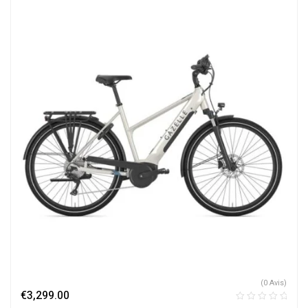
(0 Avis)
€
3,299.00