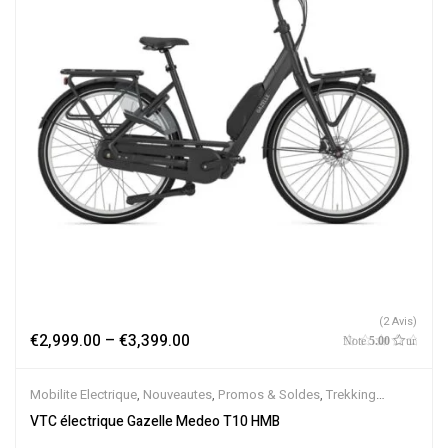
(2 Avis)
€
2,999.00
–
€
3,399.00
Note
5.00
sur
5
Mobilite Electrique
,
Nouveautes
,
Promos & Soldes
,
Trekking
électrique
,
Vélo électrique ville
,
Velos Electriques
,
VTC Electrique
VTC électrique Gazelle Medeo T10 HMB