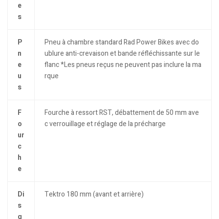
e
s
P
Pneu à chambre standard Rad Power Bikes avec do
n
ublure anti-crevaison et bande réfléchissante sur le
e
flanc *Les pneus reçus ne peuvent pas inclure la ma
u
rque
s
F
Fourche à ressort RST, débattement de 50 mm ave
o
c verrouillage et réglage de la précharge
ur
c
h
e
Di
Tektro 180 mm (avant et arrière)
s
q