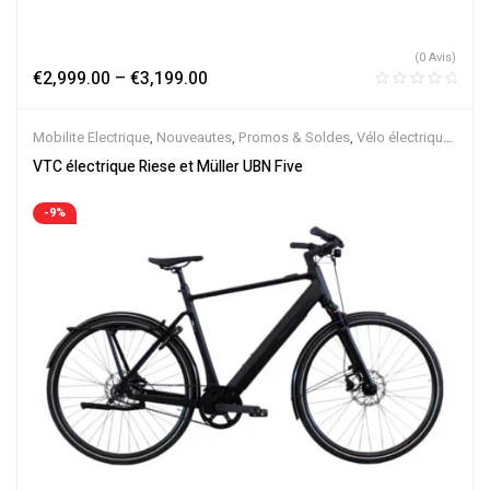
(0 Avis)
€
2,999.00
–
€
3,199.00
Mobilite Electrique
,
Nouveautes
,
Promos & Soldes
,
Vélo électrique
ville
,
Velos Electriques
,
VTC Electrique
VTC électrique Riese et Müller UBN Five
-9%