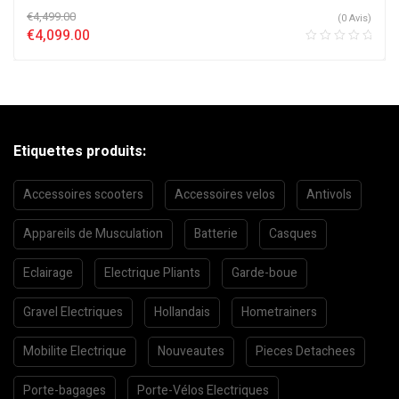
€
4,499.00
(0 Avis)
€
4,099.00
Etiquettes produits:
Accessoires scooters
Accessoires velos
Antivols
Appareils de Musculation
Batterie
Casques
Eclairage
Electrique Pliants
Garde-boue
Gravel Electriques
Hollandais
Hometrainers
Mobilite Electrique
Nouveautes
Pieces Detachees
Porte-bagages
Porte-Vélos Electriques