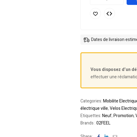
Dates de livraison esti
Vous disposez d’un dé
effectuer une réclamati
Categories:
Mobilite Electriqu
électrique ville
,
Velos Electriq
Etiquettes:
Neuf
,
Promotion
,
Brands :
02FEEL
Facebook
Linkedin
Email
Share: