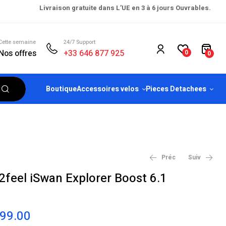
Livraison gratuite dans L’UE en 3 à 6 jours Ouvrables.
Cette semaine
24/7 Support
Nos offres
+33 646 877 925
0
0
Boutique
Accessoires velos
Pieces Detachees
Préc
Suiv
2feel iSwan Explorer Boost 6.1
€
€
2,699.00
2,099.00
199.00