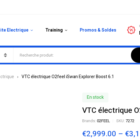
ite Electrique
Training
Promos & Soldes
ectrique
VTC électrique O2feel iSwan Explorer Boost 6.1
En stock
VTC électrique O
Brands:
02FEEL
SKU:
7272
€
2,999.00
–
€
3,