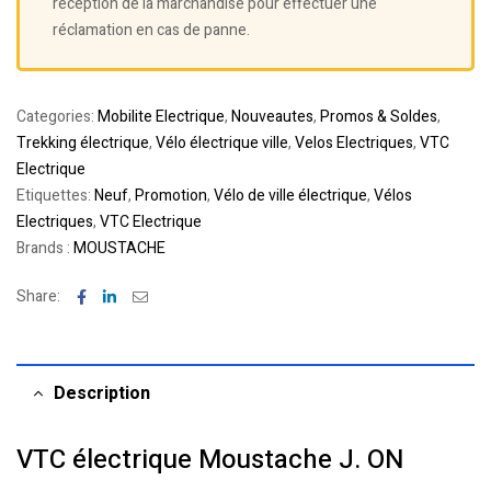
réception de la marchandise pour effectuer une
réclamation en cas de panne.
Categories:
Mobilite Electrique
,
Nouveautes
,
Promos & Soldes
,
Trekking électrique
,
Vélo électrique ville
,
Velos Electriques
,
VTC
Electrique
Etiquettes:
Neuf
,
Promotion
,
Vélo de ville électrique
,
Vélos
Electriques
,
VTC Electrique
Brands :
MOUSTACHE
Facebook
Linkedin
Email
Share:
Description
VTC électrique Moustache J. ON