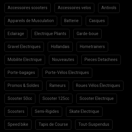
Accessoires scooters
Accessoires velos
Antivols
Appareils de Musculation
Batterie
Casques
Eclairage
Electrique Pliants
Garde-boue
Gravel Electriques
Hollandais
Hometrainers
Mobilite Electrique
Nouveautes
Pieces Detachees
Porte-bagages
Porte-Vélos Electriques
Promos & Soldes
Rameurs
Roues Vélos Électriques
Scooter 50cc
Scooter 125cc
Scooter Electrique
Scooters
Semi-Rigides
Skate Electrique
Speed bike
Tapis de Course
Tout-Suspendus