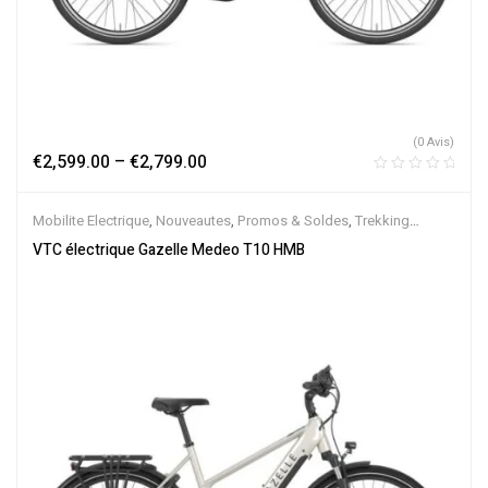
(0 Avis)
€
2,599.00
–
€
2,799.00
Mobilite Electrique
,
Nouveautes
,
Promos & Soldes
,
Trekking
électrique
,
Vélo électrique ville
,
Velos Electriques
,
VTC Electrique
VTC électrique Gazelle Medeo T10 HMB