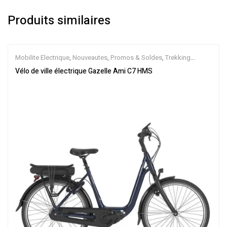
Produits similaires
Mobilite Electrique
,
Nouveautes
,
Promos & Soldes
,
Trekking
électrique
,
Vélo électrique ville
,
Velos Electriques
,
VTC Electrique
Vélo de ville électrique Gazelle Ami C7 HMS