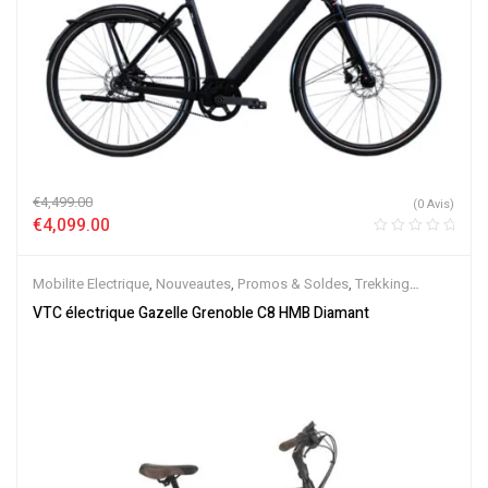
€
4,499.00
(0 Avis)
€
4,099.00
Mobilite Electrique
,
Nouveautes
,
Promos & Soldes
,
Trekking
électrique
,
Vélo électrique ville
,
Velos Electriques
,
VTC Electrique
VTC électrique Gazelle Grenoble C8 HMB Diamant