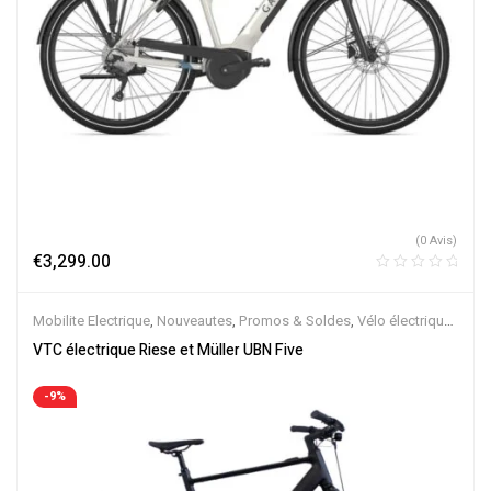
(0 Avis)
€
3,299.00
Mobilite Electrique
,
Nouveautes
,
Promos & Soldes
,
Vélo électrique
ville
,
Velos Electriques
,
VTC Electrique
VTC électrique Riese et Müller UBN Five
-9%