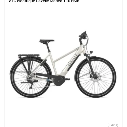
VTC électrique Gazelle Medeo T10 HMB
(0 Avis)