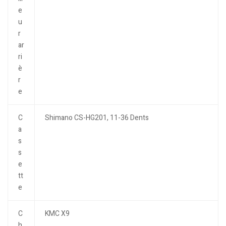
e
u
r
ar
ri
è
r
e
C
Shimano CS-HG201, 11-36 Dents
a
s
s
e
tt
e
C
KMC X9
h