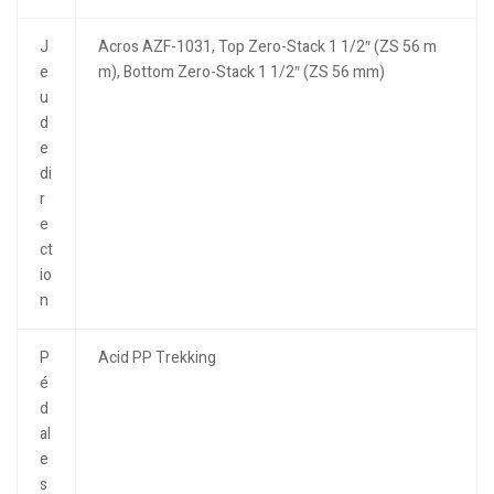
J
Acros AZF-1031, Top Zero-Stack 1 1/2″ (ZS 56 m
e
m), Bottom Zero-Stack 1 1/2″ (ZS 56 mm)
u
d
e
di
r
e
ct
io
n
P
Acid PP Trekking
é
d
al
e
s