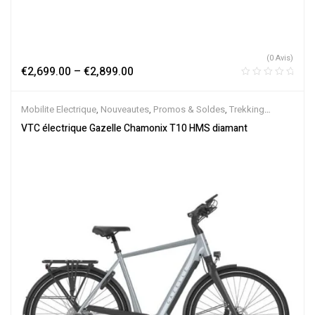
(0 Avis)
€
2,699.00
–
€
2,899.00
Mobilite Electrique
,
Nouveautes
,
Promos & Soldes
,
Trekking
électrique
,
Vélo électrique ville
,
Velos Electriques
,
VTC Electrique
VTC électrique Gazelle Chamonix T10 HMS diamant