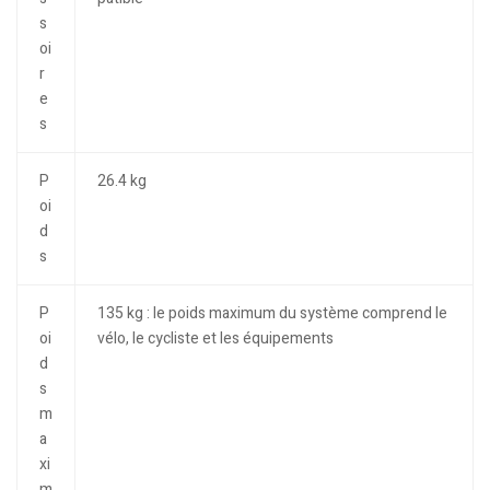
s
oi
r
e
s
P
26.4 kg
oi
d
s
P
135 kg : le poids maximum du système comprend le
oi
vélo, le cycliste et les équipements
d
s
m
a
xi
m