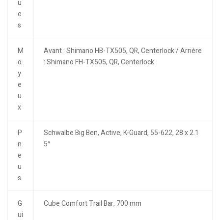
u
e
s
M
Avant : Shimano HB-TX505, QR, Centerlock / Arrière
o
: Shimano FH-TX505, QR, Centerlock
y
e
u
x
P
Schwalbe Big Ben, Active, K-Guard, 55-622, 28 x 2.1
n
5″
e
u
s
G
Cube Comfort Trail Bar, 700 mm
ui