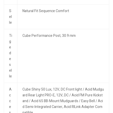
S
Natural Fit Sequence Comfort
el
le
Ti
Cube Performance Post, 30.9 mm
g
e
d
e
s
el
le
A
Cube Shiny 50 Lux, 12V, DC Front light / Acid Mudgu
c
ard Rear Light PRO-E, 12V, DC / Acid FM Pure Kickst
c
and / Acid 65 BB-Mount Mudguards / Easy Bell / Aci
e
d Semi-Integrated Carrier, Acid RILink Adapter Com
s
patible