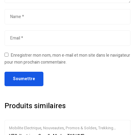
Enregistrer mon nom, mon e-mail et mon site dans le navigateur
pour mon prochain commentaire.
Produits similaires
Mobilite Electrique
,
Nouveautes
,
Promos & Soldes
,
Trekking
électrique
,
Vélo électrique ville
,
Velos Electriques
,
VTC Electrique