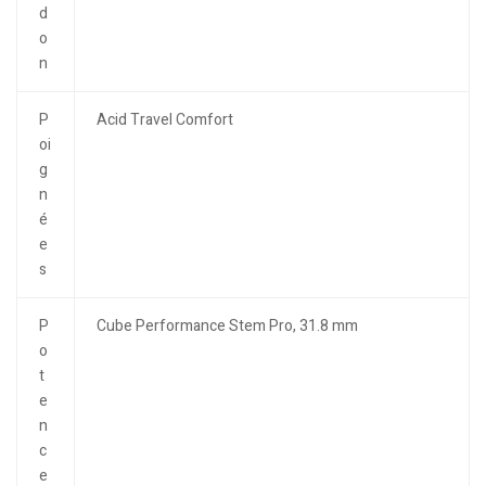
d
o
n
P
Acid Travel Comfort
oi
g
n
é
e
s
P
Cube Performance Stem Pro, 31.8 mm
o
t
e
n
c
e