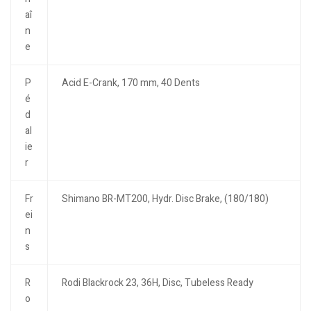
aî
n
e
P
Acid E-Crank, 170 mm, 40 Dents
é
d
al
ie
r
Fr
Shimano BR-MT200, Hydr. Disc Brake, (180/180)
ei
n
s
R
Rodi Blackrock 23, 36H, Disc, Tubeless Ready
o