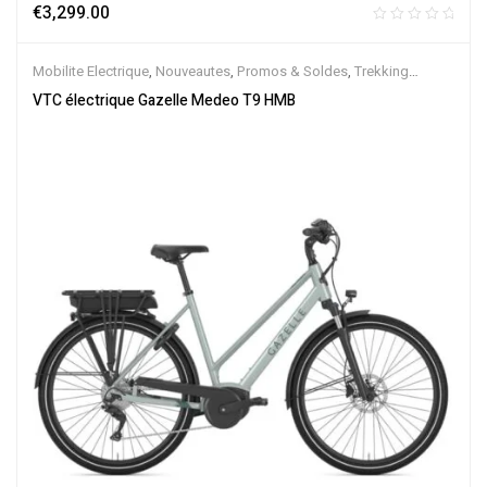
€
3,299.00
Mobilite Electrique
,
Nouveautes
,
Promos & Soldes
,
Trekking
électrique
,
Vélo électrique ville
,
Velos Electriques
,
VTC Electrique
VTC électrique Gazelle Medeo T9 HMB