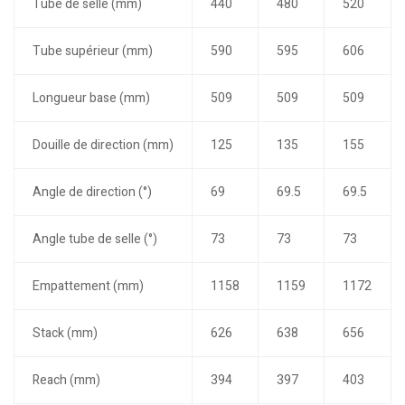
Tube de selle (mm)
440
480
520
Tube supérieur (mm)
590
595
606
Longueur base (mm)
509
509
509
Douille de direction (mm)
125
135
155
Angle de direction (°)
69
69.5
69.5
Angle tube de selle (°)
73
73
73
Empattement (mm)
1158
1159
1172
Stack (mm)
626
638
656
Reach (mm)
394
397
403