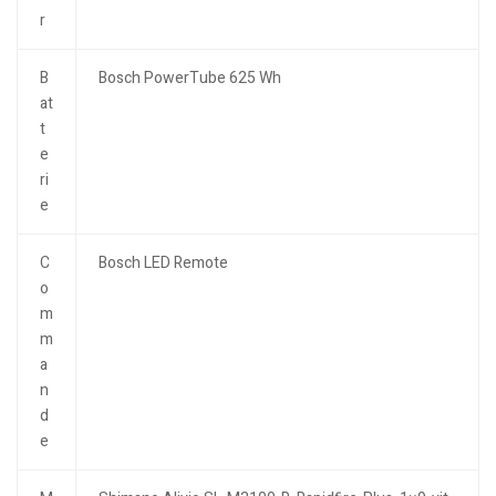
r
B
Bosch PowerTube 625 Wh
at
t
e
ri
e
C
Bosch LED Remote
o
m
m
a
n
d
e