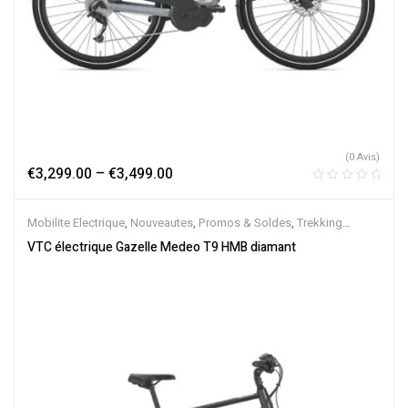
(0 Avis)
€
3,299.00
–
€
3,499.00
Mobilite Electrique
,
Nouveautes
,
Promos & Soldes
,
Trekking
électrique
,
Vélo électrique ville
,
Velos Electriques
,
VTC Electrique
VTC électrique Gazelle Medeo T9 HMB diamant