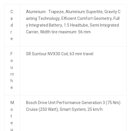
C
Aluminium : Trapeze, Aluminium Superlite, Gravity C
a
asting Technology, Efficient Comfort Geometry, Full
d
y Integrated Battery, 1.5 Headtube, Semi Integrated
r
Carrier, Width tire maximum: 56 mm
e
F
SR Suntour NVX30 Coil, 63 mm travel
o
u
rc
h
e
M
Bosch Drive Unit Performance Generation 3 (75 Nm)
o
Cruise (250 Watt), Smart System, 25 km/h
t
e
u