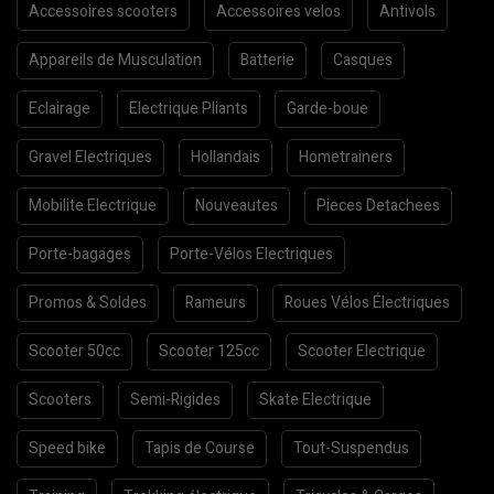
Accessoires scooters
Accessoires velos
Antivols
Appareils de Musculation
Batterie
Casques
Eclairage
Electrique Pliants
Garde-boue
Gravel Electriques
Hollandais
Hometrainers
Mobilite Electrique
Nouveautes
Pieces Detachees
Porte-bagages
Porte-Vélos Electriques
Promos & Soldes
Rameurs
Roues Vélos Électriques
Scooter 50cc
Scooter 125cc
Scooter Electrique
Scooters
Semi-Rigides
Skate Electrique
Speed bike
Tapis de Course
Tout-Suspendus