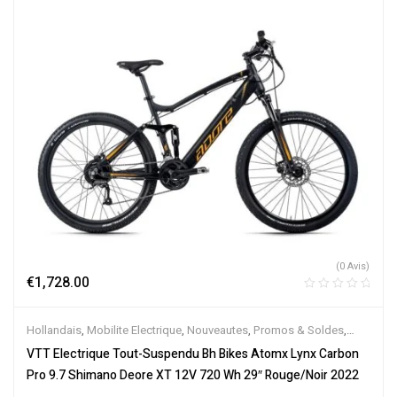
(0 Avis)
€
1,728.00
Hollandais
,
Mobilite Electrique
,
Nouveautes
,
Promos & Soldes
,
Tout-Suspendus
,
Vélo électrique ville
,
Velos Electriques
,
VTT
VTT Electrique Tout-Suspendu Bh Bikes Atomx Lynx Carbon
Électriques
Pro 9.7 Shimano Deore XT 12V 720 Wh 29″ Rouge/Noir 2022