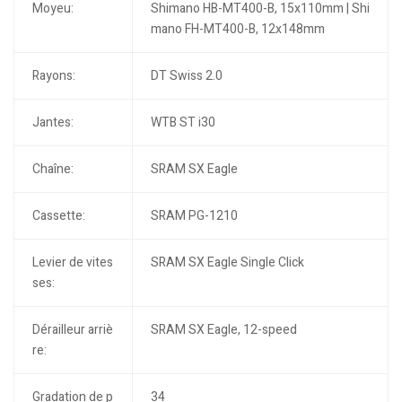
Moyeu:
Shimano HB-MT400-B, 15x110mm | Shi
mano FH-MT400-B, 12x148mm
Rayons:
DT Swiss 2.0
Jantes:
WTB ST i30
Chaîne:
SRAM SX Eagle
Cassette:
SRAM PG-1210
Levier de vites
SRAM SX Eagle Single Click
ses:
Dérailleur arriè
SRAM SX Eagle, 12-speed
re:
Gradation de p
34