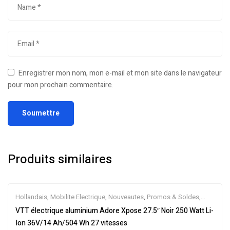
Enregistrer mon nom, mon e-mail et mon site dans le navigateur
pour mon prochain commentaire.
Produits similaires
Hollandais
,
Mobilite Electrique
,
Nouveautes
,
Promos & Soldes
,
Tout-Suspendus
,
Vélo électrique ville
,
Velos Electriques
,
VTT
VTT électrique aluminium Adore Xpose 27.5″ Noir 250 Watt Li-
Électriques
Ion 36V/14 Ah/504 Wh 27 vitesses