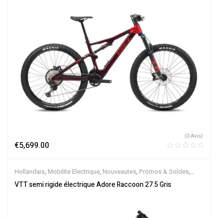
(0 Avis)
€
5,699.00
Hollandais
,
Mobilite Electrique
,
Nouveautes
,
Promos & Soldes
,
Semi-Rigides
,
Vélo électrique ville
,
Velos Electriques
,
VTT
VTT semi rigide électrique Adore Raccoon 27.5 Gris
Électriques