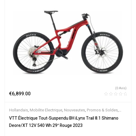
(0 Avis)
€
6,899.00
Hollandais
,
Mobilite Electrique
,
Nouveautes
,
Promos & Soldes
,
Tout-Suspendus
,
Vélo électrique ville
,
Velos Electriques
,
VTT
VTT Électrique Tout-Suspendu BH iLynx Trail 8.1 Shimano
Électriques
Deore/XT 12V 540 Wh 29″ Rouge 2023