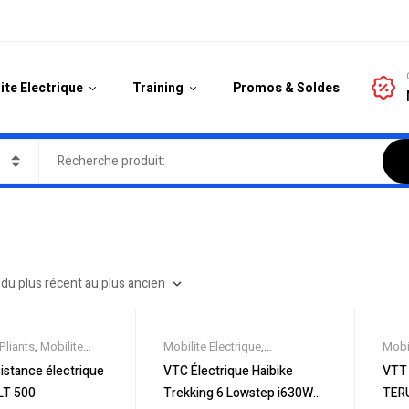
ite Electrique
Training
Promos & Soldes
Pliants
,
Mobilite
Mobilite Electrique
,
Mobil
,
Nouveautes
,
Nouveautes
,
Promos &
Nouv
sistance électrique
VTC Électrique Haibike
VTT 
 Soldes
,
Vélo
Soldes
,
Vélo électrique ville
,
Sold
LT 500
Trekking 6 Lowstep i630Wh
TERU
ville
,
Velos
Velos Electriques
,
VTC
élect