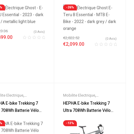
grey / metallic light blue
Bike – 2022 – dark grey /
triques
,
VTT Électriques
Electriques
,
VTT Électriques
5%
-26%
dark orange
23.36
(0 Avis)
499.00
€
2,822.52
(0 Avis)
€
2,099.00
ite Electrique
,
Mobilite Electrique
,
eautes
,
Promos &
Nouveautes
,
Promos &
A E-bike Trekking 7
HEPHA E-bike Trekking 7
es
,
Vélo électrique ville
,
Soldes
,
Vélo électrique ville
,
a 708Wh Batterie Vélo
Ultra 708Wh Batterie Vélo
s Electriques
,
VTC
Velos Electriques
,
VTC
trique Lowstep Gris
électrique Highstep Gris
rique
Electrique
3%
-13%
cé
Foncé