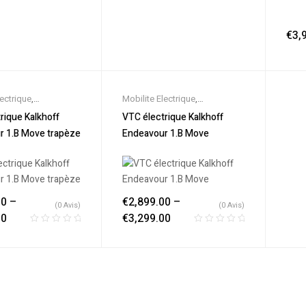
€
3,
lectrique
,
Mobilite Electrique
,
es
,
Promos &
Nouveautes
,
Promos &
rique Kalkhoff
VTC électrique Kalkhoff
ekking électrique
,
Soldes
,
Trekking électrique
,
r 1.B Move trapèze
Endeavour 1.B Move
ique ville
,
Velos
Vélo électrique ville
,
Velos
s
,
VTC Electrique
Electriques
,
VTC Electrique
00
–
€
2,899.00
–
(0 Avis)
(0 Avis)
00
€
3,299.00