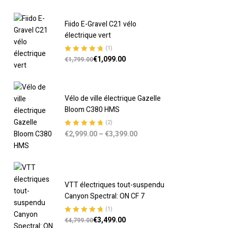
Fiido E-Gravel C21 vélo
électrique vert
(1)
€
1,099.00
Note
5.00
sur
€
1,799.00
5
Vélo de ville électrique Gazelle
Bloom C380 HMS
(2)
€
2,999.00
–
€
3,399.00
Note
5.00
sur
5
VTT électriques tout-suspendu
Canyon Spectral: ON CF 7
(1)
€
3,499.00
Note
5.00
sur
€
4,799.00
5