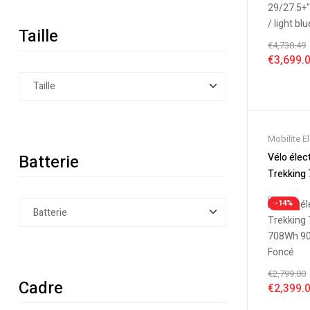
Taille
€
4,738.49
€
3,699.
Mobilite E
Nouveaut
Vélo éle
Batterie
Soldes
,
Vé
Trekking
Velos Elec
708Wh 90
Electrique
-14%
Foncé
€
2,799.00
Cadre
€
2,399.