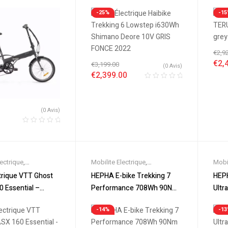
Shimano Deore 10V GRIS
dark 
s
,
VTC Electrique
Electrique
Elec
-25%
-1
FONCE 2022
€
2,9
€
2,
€
3,199.00
(0 Avis)
€
2,399.00
(0 Avis)
lectrique
,
Mobilite Electrique
,
Mobil
es
,
Promos &
Nouveautes
,
Promos &
Nouv
trique VTT Ghost
HEPHA E-bike Trekking 7
HEPH
ut-Suspendus
,
Vélo
Soldes
,
Vélo électrique ville
,
Sold
 Essential –
Performance 708Wh 90Nm
Ultr
ville
,
Velos
Velos Electriques
,
VTC
Velo
» – 2022 – dark
Vélo électrique Highstep
élec
s
,
VTT Électriques
Electrique
Elect
-14%
-1
ht blue
Gris Foncé
Fon