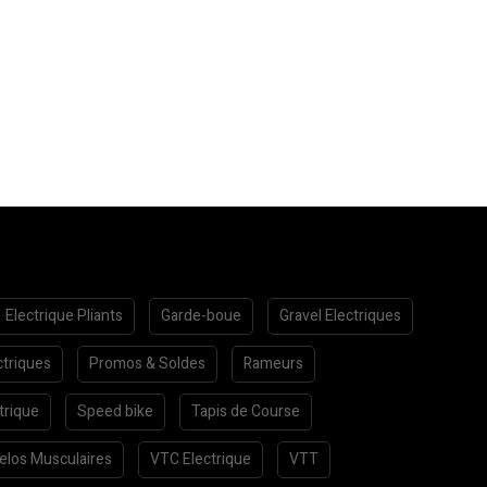
Electrique Pliants
Garde-boue
Gravel Electriques
ctriques
Promos & Soldes
Rameurs
trique
Speed bike
Tapis de Course
elos Musculaires
VTC Electrique
VTT