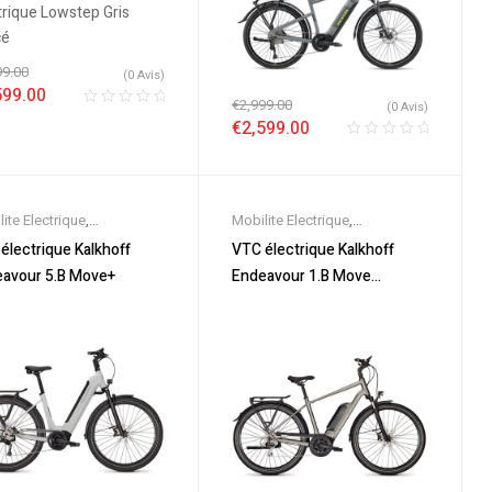
99.00
(0 Avis)
599.00
€
2,999.00
(0 Avis)
€
2,599.00
ite Electrique
,
Mobilite Electrique
,
eautes
,
Promos &
Nouveautes
,
Promos &
électrique Kalkhoff
VTC électrique Kalkhoff
es
,
Trekking électrique
,
Soldes
,
Trekking électrique
,
avour 5.B Move+
Endeavour 1.B Move
électrique ville
,
Velos
Vélo électrique ville
,
Velos
Diamant
triques
,
VTC Electrique
Electriques
,
VTC Electrique