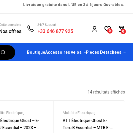
Livraison gratuite dans L’UE en 3 à 6 jours Ouvrables.
Cette semaine
24/7 Support
Nos offres
+33 646 877 925
0
0
Boutique
Accessoires velos
Pieces Detachees
14 résultats affichés
ite Electrique
,
Mobilite Electrique
,
eautes
,
Promos &
Nouveautes
,
Promos &
Électrique Ghost – E-
VTT Électrique Ghost E-
es
,
Semi-Rigides
,
Vélo
Soldes
,
Semi-Rigides
,
Vélo
 Essential – 2023 –
Teru B Essential – MTB E-
rique ville
,
Velos
électrique ville
,
Velos