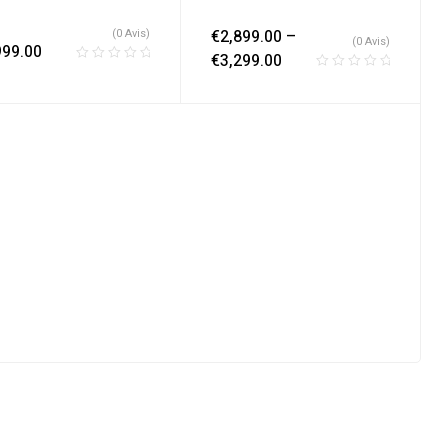
(0 Avis)
€
2,899.00
–
(0 Avis)
999.00
€
3,299.00