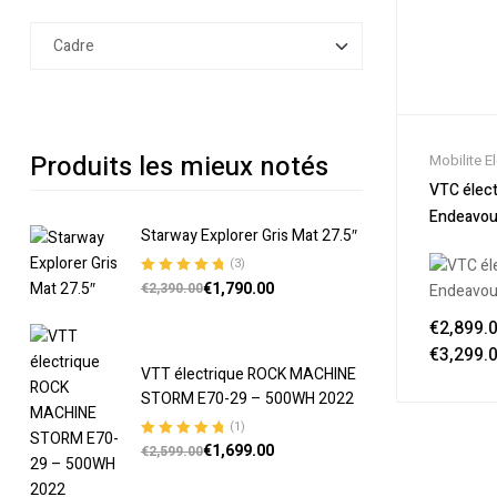
Produits les mieux notés
Mobilite E
Nouveaut
VTC élect
Soldes
,
Tr
Endeavou
Vélo électr
Starway Explorer Gris Mat 27.5″
Electrique
(3)
€
1,790.00
Note
5.00
sur
€
2,390.00
5
€
2,899.
€
3,299.
VTT électrique ROCK MACHINE
STORM E70-29 – 500WH 2022
(1)
€
1,699.00
Note
5.00
sur
€
2,599.00
5