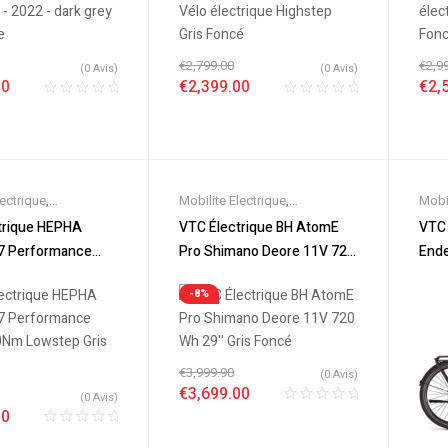
€
2,799.00
€
2,9
(0 Avis)
(0 Avis)
00
€
2,399.00
€
2,
lectrique
,
Mobilite Electrique
,
Mobil
es
,
Promos &
Nouveautes
,
Promos &
Nouv
ctrique HEPHA
VTC Électrique BH AtomE
VTC 
lo électrique ville
,
Soldes
,
Vélo électrique ville
,
Sold
 7 Performance
Pro Shimano Deore 11V 720
Ende
triques
,
VTC
Velos Electriques
,
VTC
Vélo 
Nm Lowstep Gris
Wh 29 » Gris Foncé
Electrique
Elec
-8%
€
3,999.90
(0 Avis)
€
3,699.00
(0 Avis)
00