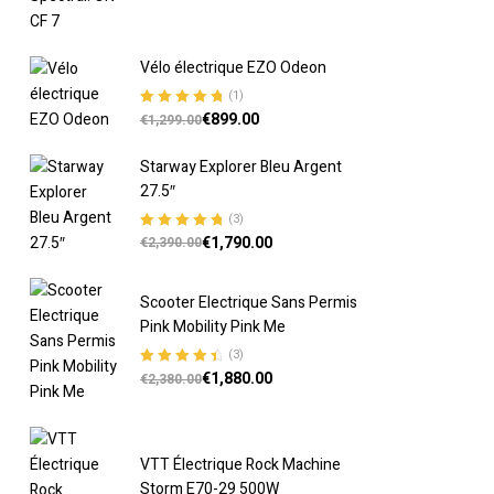
Vélo électrique EZO Odeon
(1)
€
899.00
Note
5.00
sur
€
1,299.00
5
Starway Explorer Bleu Argent
27.5″
(3)
€
1,790.00
Note
5.00
sur
€
2,390.00
5
Scooter Electrique Sans Permis
Pink Mobility Pink Me
(3)
€
1,880.00
Note
4.67
€
2,380.00
sur 5
VTT Électrique Rock Machine
Storm E70-29 500W