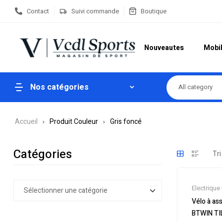
Contact
Suivi commande
Boutique
Nouveautes
Mobil
Nos catégories
All category
Accueil
Produit Couleur
Gris foncé
Catégories
Electrique 
Electrique
Vélo à as
Promos &
BTWIN TI
électrique 