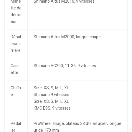
Mane
Shimano Altus M2010, 9 vitesses
tte de
déraill
eur
Dérail
Shimano Altus M2000, longue chape
leur a
rrière
Cass
Shimano HG200, 11-36, 9 vitesses
ette
Chaîn
Size: XS, S, M, L, XL
e
Shimano 9 vitesses
Size: XS, S, M, L, XL
KMC E9S, 9 vitesses
Pédal
ProWheel alliage, plateau 38 dts en acier, longue
ier
ur de 170 mm