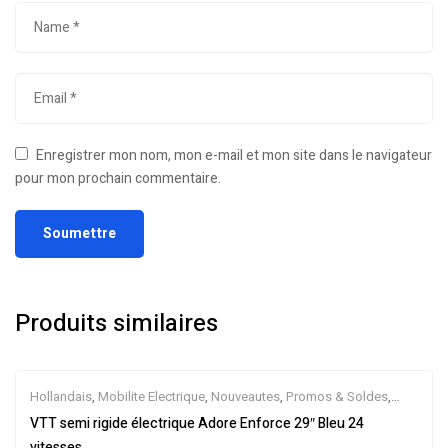
Enregistrer mon nom, mon e-mail et mon site dans le navigateur
pour mon prochain commentaire.
Produits similaires
Hollandais
,
Mobilite Electrique
,
Nouveautes
,
Promos & Soldes
,
Semi-Rigides
,
Vélo électrique ville
,
Velos Electriques
,
VTT
VTT semi rigide électrique Adore Enforce 29″ Bleu 24
Électriques
vitesses