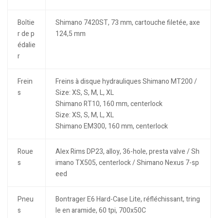
Boîtie
Shimano 7420ST, 73 mm, cartouche filetée, axe
r de p
124,5 mm
édalie
r
Frein
Freins à disque hydrauliques Shimano MT200 /
s
Size: XS, S, M, L, XL
Shimano RT10, 160 mm, centerlock
Size: XS, S, M, L, XL
Shimano EM300, 160 mm, centerlock
Roue
Alex Rims DP23, alloy, 36-hole, presta valve / Sh
s
imano TX505, centerlock / Shimano Nexus 7-sp
eed
Pneu
Bontrager E6 Hard-Case Lite, réfléchissant, tring
s
le en aramide, 60 tpi, 700x50C