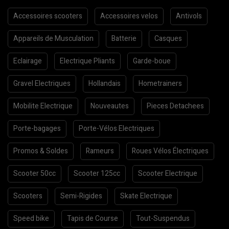
Accessoires scooters
Accessoires velos
Antivols
Appareils de Musculation
Batterie
Casques
Eclairage
Electrique Pliants
Garde-boue
Gravel Electriques
Hollandais
Hometrainers
Mobilite Electrique
Nouveautes
Pieces Detachees
Porte-bagages
Porte-Vélos Electriques
Promos & Soldes
Rameurs
Roues Vélos Électriques
Scooter 50cc
Scooter 125cc
Scooter Electrique
Scooters
Semi-Rigides
Skate Electrique
Speed bike
Tapis de Course
Tout-Suspendus