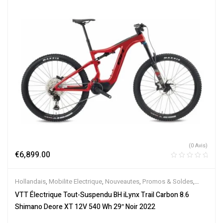
(0 Avis)
€
6,899.00
Hollandais
,
Mobilite Electrique
,
Nouveautes
,
Promos & Soldes
,
Tout-Suspendus
,
Vélo électrique ville
,
Velos Electriques
,
VTT
VTT Électrique Tout-Suspendu BH iLynx Trail Carbon 8.6
Électriques
Shimano Deore XT 12V 540 Wh 29″ Noir 2022