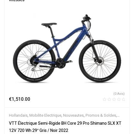
(0 Avis)
€
1,510.00
Hollandais
,
Mobilite Electrique
,
Nouveautes
,
Promos & Soldes
,
Semi-Rigides
,
Vélo électrique ville
,
Velos Electriques
,
VTT
VTT Électrique Semi-Rigide BH Core 29 Pro Shimano SLX XT
Électriques
12V 720 Wh 29″ Gris / Noir 2022