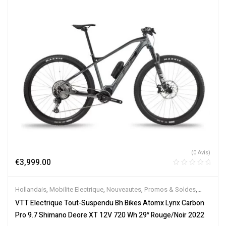
(0 Avis)
€
3,999.00
Hollandais
,
Mobilite Electrique
,
Nouveautes
,
Promos & Soldes
,
Tout-Suspendus
,
Vélo électrique ville
,
Velos Electriques
,
VTT
VTT Electrique Tout-Suspendu Bh Bikes Atomx Lynx Carbon
Électriques
Pro 9.7 Shimano Deore XT 12V 720 Wh 29″ Rouge/Noir 2022