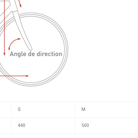
S
M
440
500