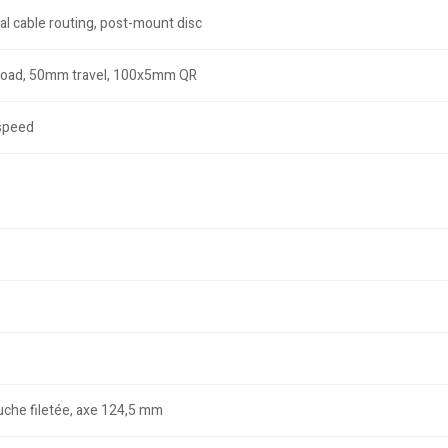
l cable routing, post-mount disc
reload, 50mm travel, 100x5mm QR
speed
che filetée, axe 124,5 mm