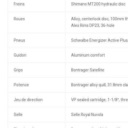
Freins
Shimano MT200 hydraulic disc
Roues
Alloy, centerlock disc, 100mm th
Alex Rims DP23, 36-hole
Pneus
Schwalbe Energizer Active Plus
Guidon
Aluminum comfort
Grips
Bontrager Satellite
Potence
Bontrager alloy quill, 31.8mm cl
Jeu de direction
VP sealed cartridge, 1-1/8″, thr
Selle
Selle Royal Nuvola