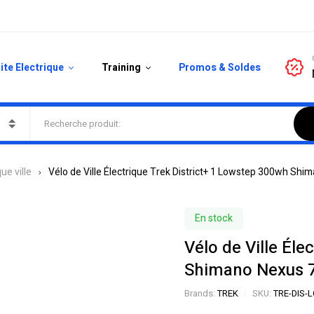
ite Electrique
Training
Promos & Soldes
ue ville
Vélo de Ville Électrique Trek District+ 1 Lowstep 300wh Shi
En stock
Vélo de Ville Él
Shimano Nexus 7
Brands:
TREK
SKU:
TRE-DIS-