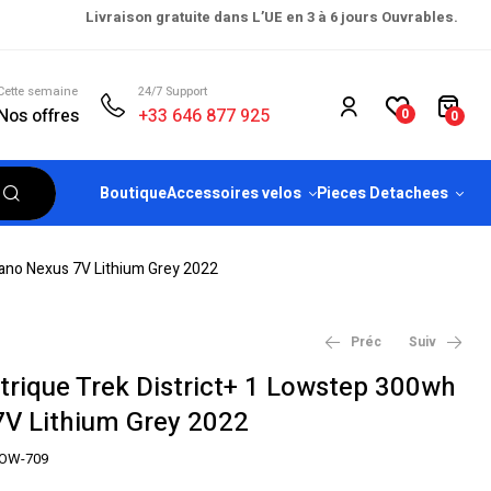
Livraison gratuite dans L’UE en 3 à 6 jours Ouvrables.
Cette semaine
24/7 Support
Nos offres
+33 646 877 925
0
0
Boutique
Accessoires velos
Pieces Detachees
mano Nexus 7V Lithium Grey 2022
Préc
Suiv
ectrique Trek District+ 1 Lowstep 300wh
V Lithium Grey 2022
€
€
2,599.00
2,599.00
€
€
2,999.00
2,999.00
LOW-709