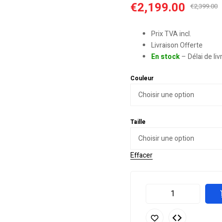
€
2,199.00
€
2,399.00
Prix TVA incl.
Livraison Offerte
En stock
– Délai de li
Couleur
Taille
Effacer