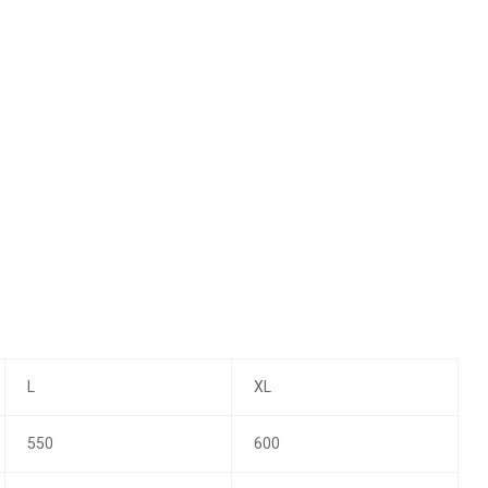
L
XL
550
600