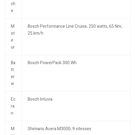
ch
e
M
Bosch Performance Line Cruise, 250 watts, 65 Nm,
ot
25 km/h
e
ur
Ba
Bosch PowerPack 300 Wh
tt
er
ie
Ec
Bosch Intuvia
ra
n
M
Shimano Acera M3000, 9 vitesses