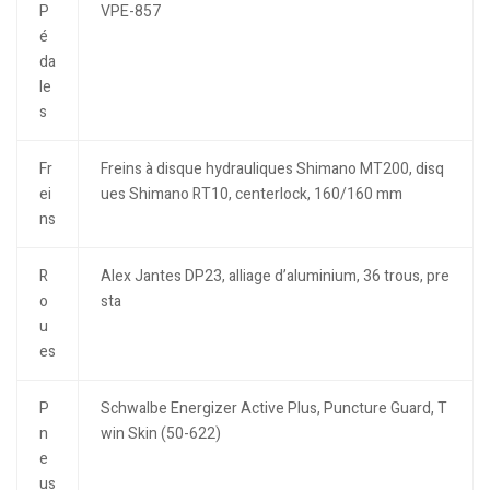
P
VPE-857
é
da
le
s
Fr
Freins à disque hydrauliques Shimano MT200, disq
ei
ues Shimano RT10, centerlock, 160/160 mm
ns
R
Alex Jantes DP23, alliage d’aluminium, 36 trous, pre
o
sta
u
es
P
Schwalbe Energizer Active Plus, Puncture Guard, T
n
win Skin (50-622)
e
us