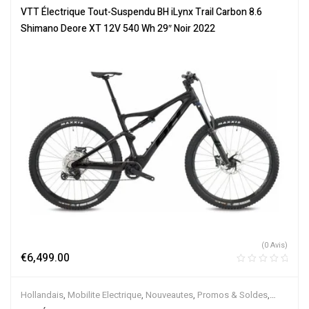
Tout-Suspendus
,
Vélo électrique ville
,
Velos Electriques
,
VTT
VTT Électrique Tout-Suspendu BH iLynx Trail Carbon 8.6
Électriques
Shimano Deore XT 12V 540 Wh 29″ Noir 2022
(0 Avis)
€
6,499.00
Hollandais
,
Mobilite Electrique
,
Nouveautes
,
Promos & Soldes
,