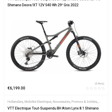
Électriques
Shimano Deore/XT 12V 540 Wh 29″ Gris 2022
(0 Avis)
€
6,199.00
Hollandais
,
Mobilite Electrique
,
Nouveautes
,
Promos & Soldes
,
Tout-Suspendus
,
Vélo électrique ville
,
Velos Electriques
,
VTT
VTT Electrique Tout-Suspendu BH Atom Lynx 8.1 Shimano