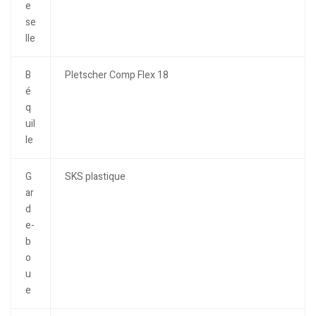
e
se
lle
B
Pletscher Comp Flex 18
é
q
uil
le
G
SKS plastique
ar
d
e-
b
o
u
e