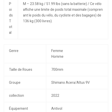
P
M – 23.58 kg / 51.99 lbs (sans la batterie) / Ce vélo
oi
affiche une limite de poids total maximale (compren
ds
ant le poids du vélo, du cycliste et des bagages) de
T
136 kg (300 livres).
ot
al
Genre
Femme
Homme
Taille de Roues
700mm
Groupe
Shimano Acera/Altus 9V
collection
2022
Équipement
Antivol