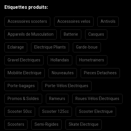
Etiquettes produits:
Accessoires scooters
Accessoires velos
Antivols
Appareils de Musculation
Batterie
Casques
Eclairage
Electrique Pliants
Garde-boue
Gravel Electriques
Hollandais
Hometrainers
Mobilite Electrique
Nouveautes
Pieces Detachees
Porte-bagages
Porte-Vélos Electriques
Promos & Soldes
Rameurs
Roues Vélos Électriques
Scooter 50cc
Scooter 125cc
Scooter Electrique
Scooters
Semi-Rigides
Skate Electrique