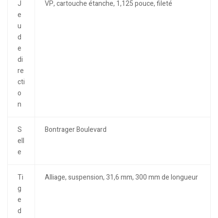
J
VP, cartouche étanche, 1,125 pouce, fileté
e
u
d
e
di
re
cti
o
n
S
Bontrager Boulevard
ell
e
Ti
Alliage, suspension, 31,6 mm, 300 mm de longueur
g
e
d