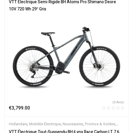
Semi-Rigides
,
Vélo électrique ville
,
Velos Electriques
,
VTT
VTT Électrique Semi-Rigide BH Atoms Pro Shimano Deore
Électriques
10V 720 Wh 29″ Gris
(0 Avis)
€
3,799.00
Hollandais
,
Mobilite Electrique
,
Nouveautes
,
Promos & Soldes
,
Tout-Suspendus
,
Vélo électrique ville
,
Velos Electriques
,
VTT
VTT Électrique Tout-Suspendu BH iLynx Race Carbon LT 7.6