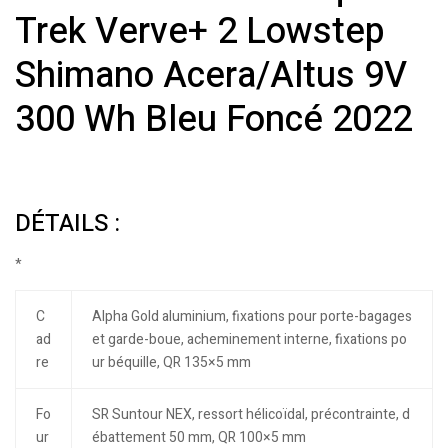
Trek Verve+ 2 Lowstep
Shimano Acera/Altus 9V
300 Wh Bleu Foncé 2022
DÉTAILS :
*
C
Alpha Gold aluminium, fixations pour porte-bagages
ad
et garde-boue, acheminement interne, fixations po
re
ur béquille, QR 135×5 mm
Fo
SR Suntour NEX, ressort hélicoïdal, précontrainte, d
ur
ébattement 50 mm, QR 100×5 mm