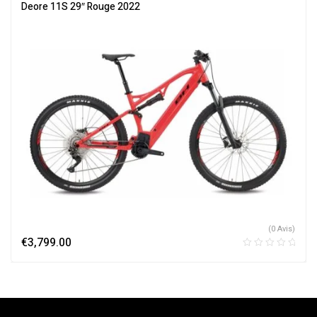
Électriques
Deore 11S 29″ Rouge 2022
(0 Avis)
€
3,799.00