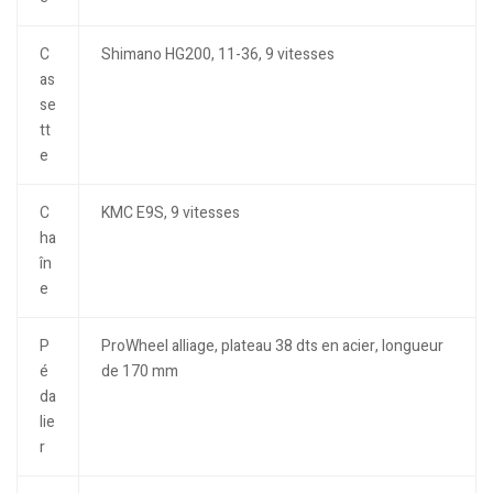
C
Shimano HG200, 11-36, 9 vitesses
as
se
tt
e
C
KMC E9S, 9 vitesses
ha
în
e
P
ProWheel alliage, plateau 38 dts en acier, longueur
é
de 170 mm
da
lie
r