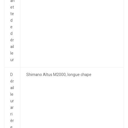
an
et
te
d
e
d
ér
ail
le
ur
D
Shimano Altus M2000, longue chape
ér
ail
le
ur
ar
ri
èr
e