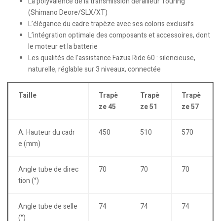
La polyvalence de la transmission dérailleur Touring
(Shimano Deore/SLX/XT)
L’élégance du cadre trapèze avec ses coloris exclusifs
L’intégration optimale des composants et accessoires, dont
le moteur et la batterie
Les qualités de l’assistance Fazua Ride 60 : silencieuse,
naturelle, réglable sur 3 niveaux, connectée
Taille
Trapè
Trapè
Trapè
ze 45
ze 51
ze 57
A. Hauteur du cadr
450
510
570
e (mm)
Angle tube de direc
70
70
70
tion (°)
Angle tube de selle
74
74
74
(°)