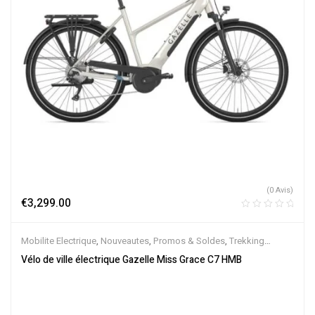
(0 Avis)
€
3,299.00
Mobilite Electrique
,
Nouveautes
,
Promos & Soldes
,
Trekking
électrique
,
Vélo électrique ville
,
Velos Electriques
,
VTC Electrique
Vélo de ville électrique Gazelle Miss Grace C7 HMB