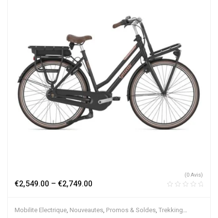
(0 Avis)
€
2,549.00
–
€
2,749.00
Mobilite Electrique
,
Nouveautes
,
Promos & Soldes
,
Trekking