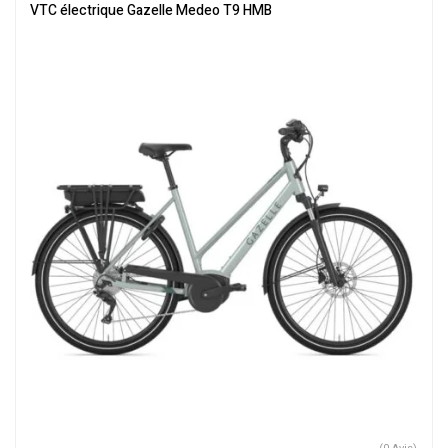
électrique
,
Vélo électrique ville
,
Velos Electriques
,
VTC Electrique
VTC électrique Gazelle Medeo T9 HMB