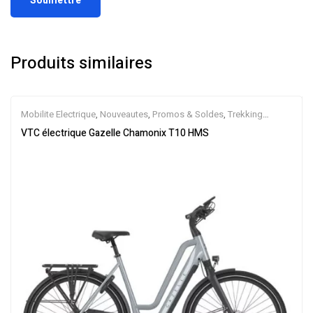
Produits similaires
Mobilite Electrique
,
Nouveautes
,
Promos & Soldes
,
Trekking
électrique
,
Vélo électrique ville
,
Velos Electriques
,
VTC Electrique
VTC électrique Gazelle Chamonix T10 HMS