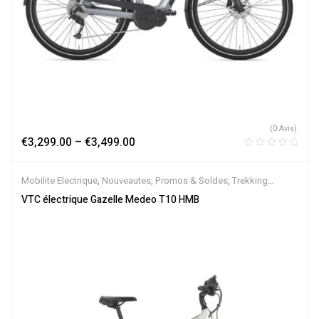
(0 Avis)
€
3,299.00
–
€
3,499.00
Mobilite Electrique
,
Nouveautes
,
Promos & Soldes
,
Trekking
électrique
,
Vélo électrique ville
,
Velos Electriques
,
VTC Electrique
VTC électrique Gazelle Medeo T10 HMB