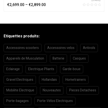
(0 Avis)
€
2,699.00
–
€
2,899.00
Etiquettes produits:
Accessoires scooters
Accessoires velos
Antivols
Appareils de Musculation
Batterie
Casques
Eclairage
Electrique Pliants
Garde-boue
Gravel Electriques
Hollandais
Hometrainers
Mobilite Electrique
Nouveautes
Pieces Detachees
Porte-bagages
Porte-Vélos Electriques