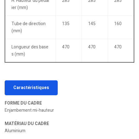
H. Hauteur du pédal
285
285
285
ier (mm)
Tube de direction
135
145
160
(mm)
Longueur des base
470
470
470
s (mm)
Caractéristiques
FORME DU CADRE
Enjambement mi-hauteur
MATÉRIAU DU CADRE
Aluminium