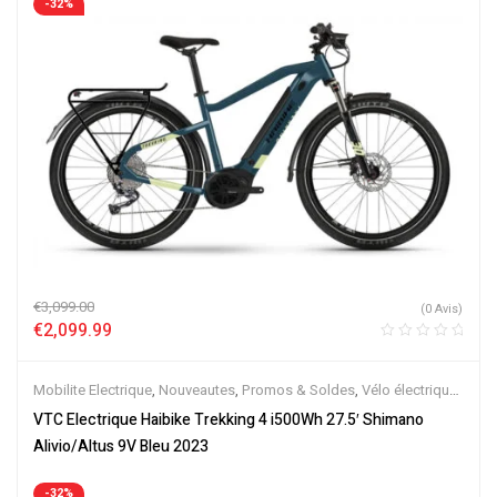
-32%
€
3,099.00
(0 Avis)
€
2,099.99
Mobilite Electrique
,
Nouveautes
,
Promos & Soldes
,
Vélo électrique
ville
,
Velos Electriques
,
VTC Electrique
VTC Electrique Haibike Trekking 4 i500Wh 27.5′ Shimano
Alivio/Altus 9V Bleu 2023
-32%