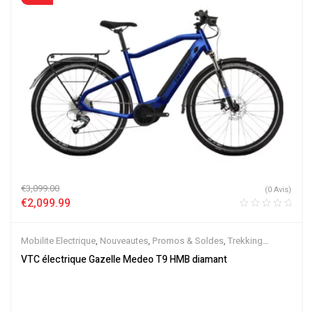
€
3,099.00
(0 Avis)
€
2,099.99
Mobilite Electrique
,
Nouveautes
,
Promos & Soldes
,
Trekking
électrique
,
Vélo électrique ville
,
Velos Electriques
,
VTC Electrique
VTC électrique Gazelle Medeo T9 HMB diamant