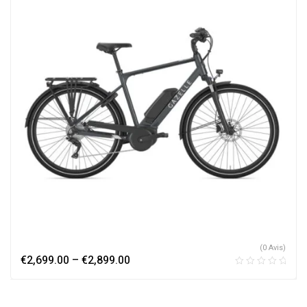
(0 Avis)
€
2,699.00
–
€
2,899.00