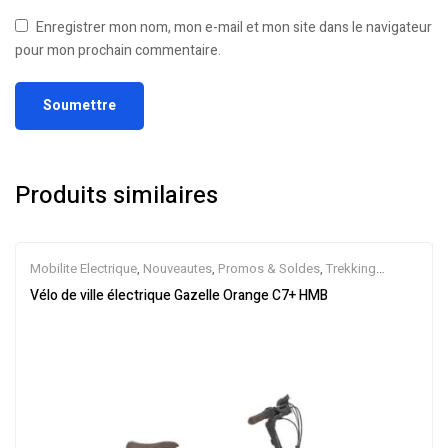
Enregistrer mon nom, mon e-mail et mon site dans le navigateur
pour mon prochain commentaire.
Produits similaires
Mobilite Electrique
,
Nouveautes
,
Promos & Soldes
,
Trekking
électrique
,
Vélo électrique ville
,
Velos Electriques
,
VTC Electrique
Vélo de ville électrique Gazelle Orange C7+ HMB