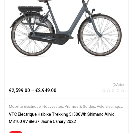
(0 Avis)
€
2,599.00
–
€
2,949.00
Mobilite Electrique
,
Nouveautes
,
Promos & Soldes
,
Vélo électrique
ville
,
Velos Electriques
,
VTC Electrique
VTC Électrique Haibike Trekking 5 i500Wh Shimano Alivio
M3100 9V Bleu / Jaune Canary 2022