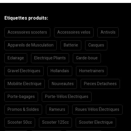
Etiquettes produits:
Accessoires scooters
Accessoires velos
Antivols
Appareils de Musculation
Batterie
Casques
Eclairage
Electrique Pliants
Garde-boue
Gravel Electriques
Hollandais
Hometrainers
Mobilite Electrique
Nouveautes
Pieces Detachees
Porte-bagages
Porte-Vélos Electriques
Promos & Soldes
Rameurs
Roues Vélos Électriques
Scooter 50cc
Scooter 125cc
Scooter Electrique