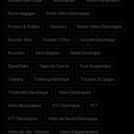
Mobilite Electrique
Nouveautes
Pieces Detachees
Porte-bagages
Porte-Vélos Electriques
Promos & Soldes
Rameurs
Roues Vélos Électriques
Scooter 50cc
Scooter 125cc
Scooter Electrique
Scooters
Semi-Rigides
Skate Electrique
Speed bike
Tapis de Course
Tout-Suspendus
Training
Trekking électrique
Tricycles & Cargos
Trottinette Electrique
Velos Electriques
Velos Musculaires
VTC Electrique
VTT
VTT Électriques
Vélos de Route Electriques
Vélos de ville / Fitness
Vélos d’appartement