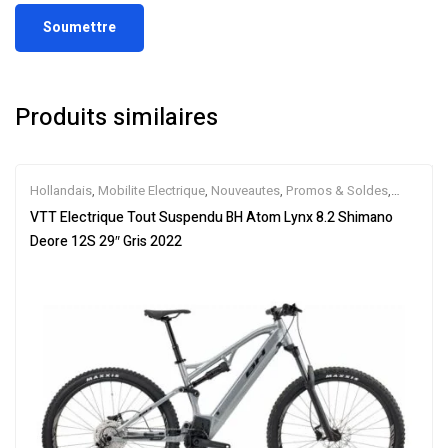
Produits similaires
Hollandais
,
Mobilite Electrique
,
Nouveautes
,
Promos & Soldes
,
Tout-Suspendus
,
Vélo électrique ville
,
Velos Electriques
,
VTT
VTT Electrique Tout Suspendu BH Atom Lynx 8.2 Shimano
Électriques
Deore 12S 29″ Gris 2022