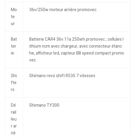
Mo
36v/250w moteur arrière promovec
te
ur
Bat
Batterie CAR4 36v 11a 250wh promovec , cellules l
ter
ithium ncm avec chargeur, avec connecteur étanc
ie
he, afficheur led, capteur BB speed compact promo
vec
Shi
Shimano revo shift R535 7 vitesses
fte
rs
Dé
Shimano TY300
rail
leu
r ar
riè