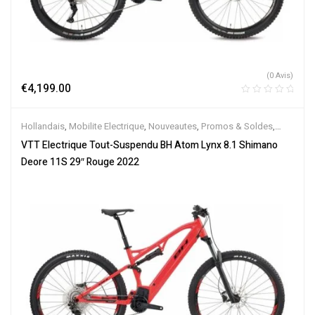
(0 Avis)
€
4,199.00
Hollandais
,
Mobilite Electrique
,
Nouveautes
,
Promos & Soldes
,
Tout-Suspendus
,
Vélo électrique ville
,
Velos Electriques
,
VTT
VTT Electrique Tout-Suspendu BH Atom Lynx 8.1 Shimano
Électriques
Deore 11S 29″ Rouge 2022