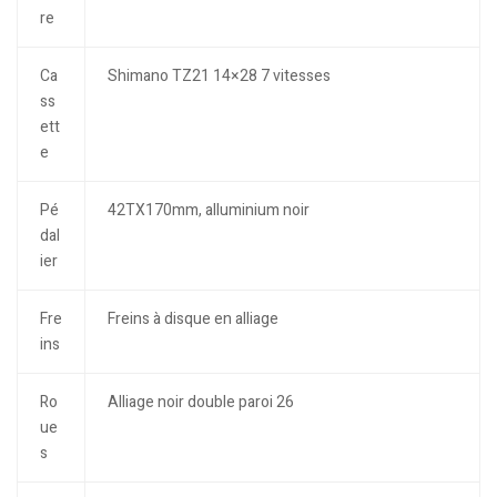
re
Ca
Shimano TZ21 14×28 7 vitesses
ss
ett
e
Pé
42TX170mm, alluminium noir
dal
ier
Fre
Freins à disque en alliage
ins
Ro
Alliage noir double paroi 26
ue
s