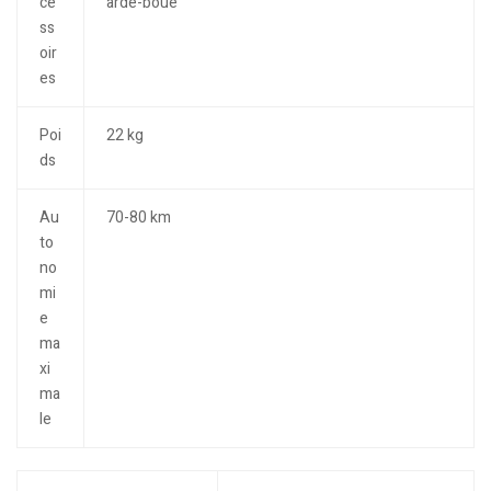
ce
arde-boue
ss
oir
es
Poi
22 kg
ds
Au
70-80 km
to
no
mi
e
ma
xi
ma
le