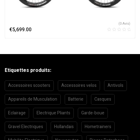
(0 Avis)
€
5,699.00
Etiquettes produits:
Accessoires scooters
Accessoires velos
Antivols
Appareils de Musculation
Batterie
Casques
Eclairage
Electrique Pliants
Garde-boue
Gravel Electriques
Hollandais
Hometrainers