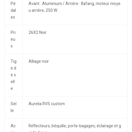
Pé
Avant : Aluminium / Arrière : Bafang, moteur moye
dal
u arrière, 250 W
es
Pn
26X2 Noir
eu
s
Tig
Alliage noir
e d
e s
ell
e
Sel
Aurelia RVS custom
le
Ac
Réflecteurs, béquille, porte-bagages, éclairage et g