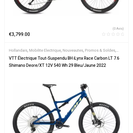
(0 Avis)
€
3,799.00
Hollandais
,
Mobilite Electrique
,
Nouveautes
,
Promos & Soldes
,
Tout-Suspendus
,
Vélo électrique ville
,
Velos Electriques
,
VTT
VTT Électrique Tout-Suspendu BH iLynx Race Carbon LT 7.6
Électriques
Shimano Deore/XT 12V 540 Wh 29 Bleu/Jaune 2022