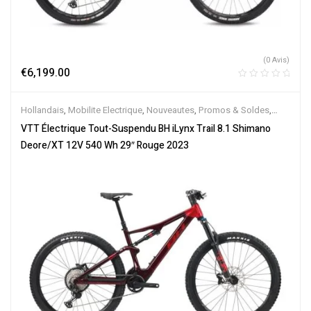
(0 Avis)
€
6,199.00
Hollandais
,
Mobilite Electrique
,
Nouveautes
,
Promos & Soldes
,
Tout-Suspendus
,
Vélo électrique ville
,
Velos Electriques
,
VTT
VTT Électrique Tout-Suspendu BH iLynx Trail 8.1 Shimano
Électriques
Deore/XT 12V 540 Wh 29″ Rouge 2023