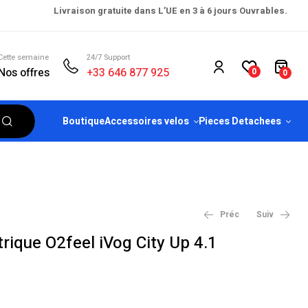
Livraison gratuite dans L’UE en 3 à 6 jours Ouvrables.
Cette semaine
24/7 Support
Nos offres
+33 646 877 925
0
0
Boutique
Accessoires velos
Pieces Detachees
Préc
Suiv
ctrique O2feel iVog City Up 4.1
€
2,599.00
€
3,699.90
€
2,699.00