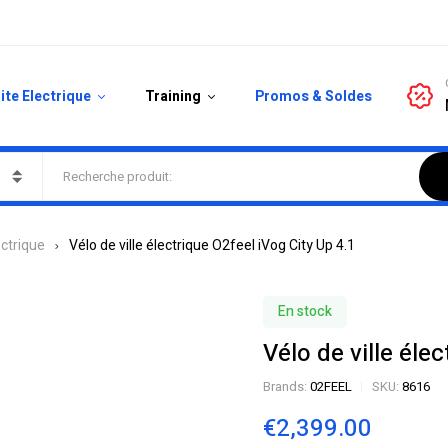
ite Electrique
Training
Promos & Soldes
ectrique
Vélo de ville électrique O2feel iVog City Up 4.1
En stock
Vélo de ville éle
Brands:
02FEEL
SKU:
8616
€
2,399.00