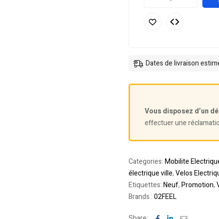
Dates de livraison esti
Vous disposez d’un dé
effectuer une réclamati
Categories:
Mobilite Electriqu
électrique ville
,
Velos Electriq
Etiquettes:
Neuf
,
Promotion
,
Brands :
02FEEL
Facebook
Linkedin
Email
Share: