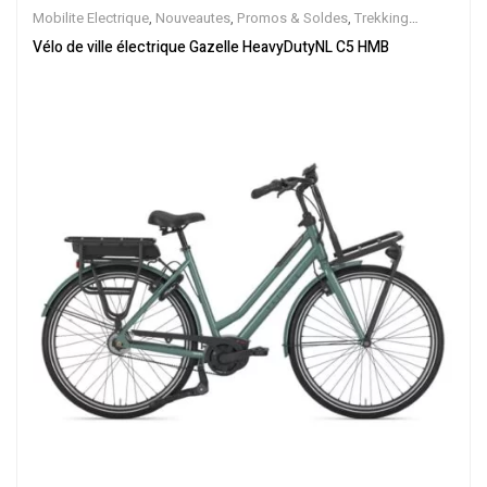
Mobilite Electrique
,
Nouveautes
,
Promos & Soldes
,
Trekking
électrique
,
Vélo électrique ville
,
Velos Electriques
,
VTC Electrique
Vélo de ville électrique Gazelle HeavyDutyNL C5 HMB