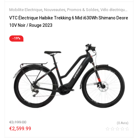
Mobilite Electrique
,
Nouveautes
,
Promos & Soldes
,
Vélo électrique
ville
,
Velos Electriques
,
VTC Electrique
VTC Électrique Haibike Trekking 6 Mid i630Wh Shimano Deore
10V Noir / Rouge 2023
-19%
€
3,199.00
(0 Avis)
€
2,599.99