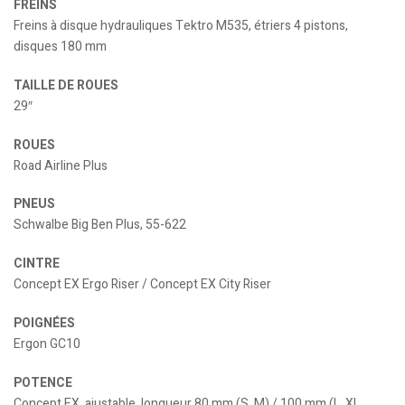
FREINS
Freins à disque hydrauliques Tektro M535, étriers 4 pistons,
disques 180 mm
TAILLE DE ROUES
29″
ROUES
Road Airline Plus
PNEUS
Schwalbe Big Ben Plus, 55-622
CINTRE
Concept EX Ergo Riser / Concept EX City Riser
POIGNÉES
Ergon GC10
POTENCE
Concept EX, ajustable, longueur 80 mm (S, M) / 100 mm (L, XL,