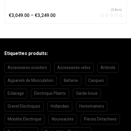
(0 Avis)
€
3,049.00
–
€
3,249.00
Etiquettes produits:
Accessoires scooters
Accessoires velos
Antivols
Appareils de Musculation
Batterie
Casques
Eclairage
Electrique Pliants
Garde-boue
Gravel Electriques
Hollandais
Hometrainers
Mobilite Electrique
Nouveautes
Pieces Detachees