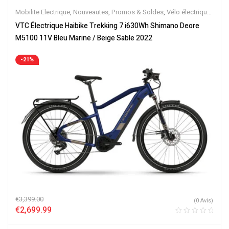
Mobilite Electrique
,
Nouveautes
,
Promos & Soldes
,
Vélo électrique
ville
,
Velos Electriques
,
VTC Electrique
VTC Électrique Haibike Trekking 7 i630Wh Shimano Deore
M5100 11V Bleu Marine / Beige Sable 2022
-21%
€
3,399.00
(0 Avis)
€
2,699.99