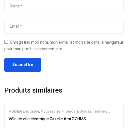
Enregistrer mon nom, mon e-mail et mon site dans le navigateur
pour mon prochain commentaire.
Produits similaires
Mobilite Electrique
,
Nouveautes
,
Promos & Soldes
,
Trekking
électrique
,
Vélo électrique ville
,
Velos Electriques
,
VTC Electrique
Vélo de ville électrique Gazelle Ami C7 HMS