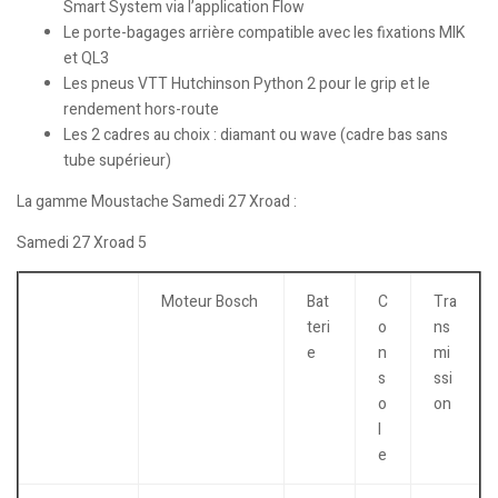
Smart System via l’application Flow
Le porte-bagages arrière compatible avec les fixations MIK
et QL3
Les pneus VTT Hutchinson Python 2 pour le grip et le
rendement hors-route
Les 2 cadres au choix : diamant ou wave (cadre bas sans
tube supérieur)
La gamme Moustache Samedi 27 Xroad :
Samedi 27 Xroad 5
Moteur Bosch
Bat
C
Tra
teri
o
ns
e
n
mi
s
ssi
o
on
l
e