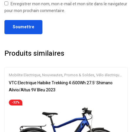
Enregistrer mon nom, mon e-mail et mon site dans le navigateur
pour mon prochain commentaire.
Produits similaires
Mobilite Electrique
,
Nouveautes
,
Promos & Soldes
,
Vélo électrique
ville
,
Velos Electriques
,
VTC Electrique
VTC Electrique Haibike Trekking 4 i500Wh 27.5′ Shimano
Alivio/Altus 9V Bleu 2023
-32%