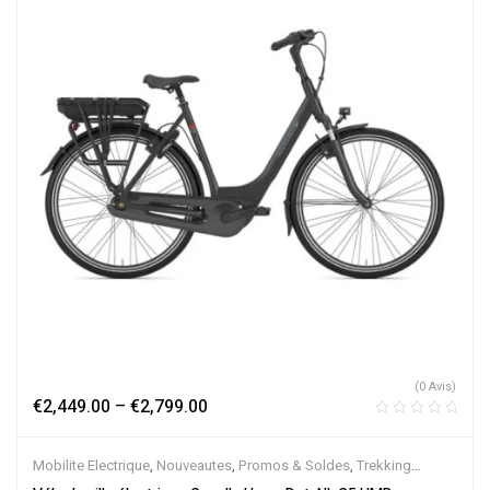
(0 Avis)
€
2,449.00
–
€
2,799.00
Mobilite Electrique
,
Nouveautes
,
Promos & Soldes
,
Trekking
électrique
,
Vélo électrique ville
,
Velos Electriques
,
VTC Electrique