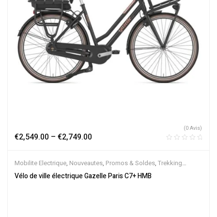
(0 Avis)
€
2,549.00
–
€
2,749.00
Mobilite Electrique
,
Nouveautes
,
Promos & Soldes
,
Trekking
électrique
,
Vélo électrique ville
,
Velos Electriques
,
VTC Electrique
Vélo de ville électrique Gazelle Paris C7+ HMB