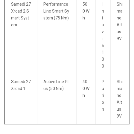
Samedi 27
Performance
50
I
Shi
Xroad 2 S
Line Smart Sy
0 W
n
ma
mart Syst
stem (75 Nm)
h
t
no
em
u
Alt
v
us
i
9V
a
1
0
0
Samedi 27
Active Line Pl
40
P
Shi
Xroad 1
us (50 Nm)
0 W
u
ma
h
ri
no
o
Alt
n
us
9V