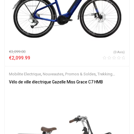
€
3,099.00
(0 Avis)
€
2,099.99
Mobilite Electrique
,
Nouveautes
,
Promos & Soldes
,
Trekking
électrique
,
Vélo électrique ville
,
Velos Electriques
,
VTC Electrique
Vélo de ville électrique Gazelle Miss Grace C7 HMB