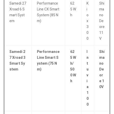
Samedi 27
Performance
62
K
Shi
Xroad 6 S
Line CX Smart
5 W
i
ma
mart Syst
System (85 N
h
o
no
em
m)
x
De
3
ore
0
11
0
V
Samedi 2
Performance
62
I
Shi
7 Xroad 3
Line Smart S
5 W
n
ma
Smart Sy
ystem (75 N
h/
t
no
stem
m)
50
u
De
0 W
v
or
h
i
e 1
a
0V
1
0
0