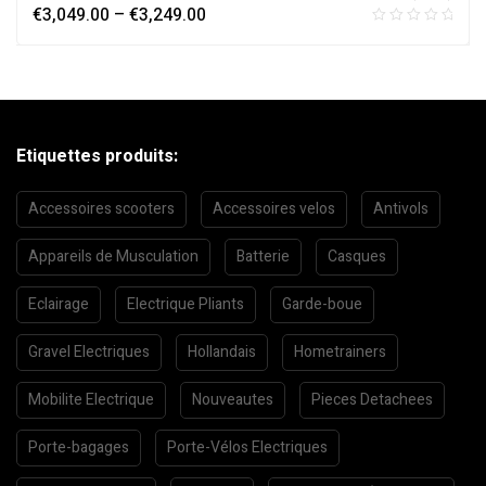
€
3,049.00
–
€
3,249.00
Etiquettes produits:
Accessoires scooters
Accessoires velos
Antivols
Appareils de Musculation
Batterie
Casques
Eclairage
Electrique Pliants
Garde-boue
Gravel Electriques
Hollandais
Hometrainers
Mobilite Electrique
Nouveautes
Pieces Detachees
Porte-bagages
Porte-Vélos Electriques