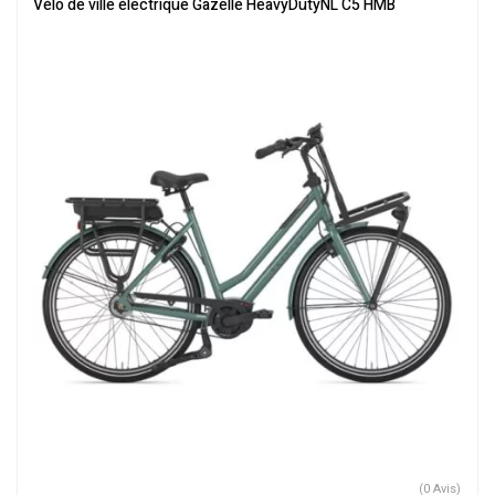
Vélo de ville électrique Gazelle HeavyDutyNL C5 HMB
(0 Avis)