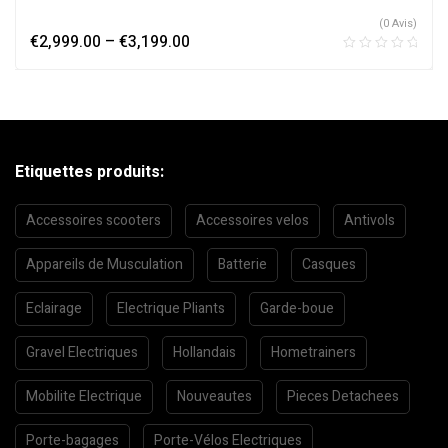
(0 Avis)
€
2,999.00
–
€
3,199.00
Etiquettes produits:
Accessoires scooters
Accessoires velos
Antivols
Appareils de Musculation
Batterie
Casques
Eclairage
Electrique Pliants
Garde-boue
Gravel Electriques
Hollandais
Hometrainers
Mobilite Electrique
Nouveautes
Pieces Detachees
Porte-bagages
Porte-Vélos Electriques