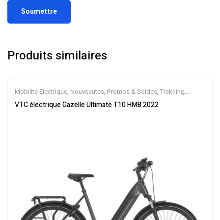
Produits similaires
Mobilite Electrique
,
Nouveautes
,
Promos & Soldes
,
Trekking
électrique
,
Vélo électrique ville
,
Velos Electriques
,
VTC Electrique
VTC électrique Gazelle Ultimate T10 HMB 2022