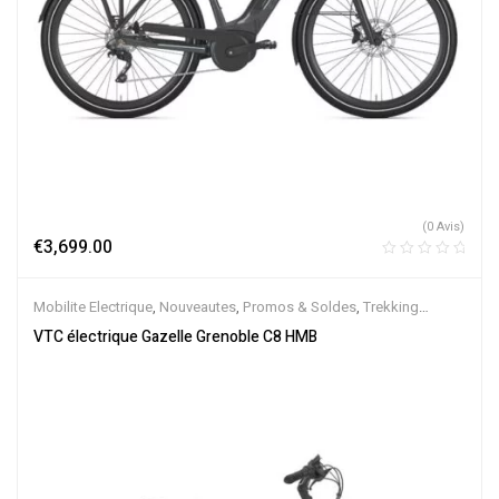
(0 Avis)
€
3,699.00
Mobilite Electrique
,
Nouveautes
,
Promos & Soldes
,
Trekking
électrique
,
Vélo électrique ville
,
Velos Electriques
,
VTC Electrique
VTC électrique Gazelle Grenoble C8 HMB