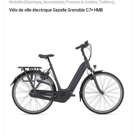
Mobilite Electrique
,
Nouveautes
,
Promos & Soldes
,
Trekking
électrique
,
Vélo électrique ville
,
Velos Electriques
,
VTC Electrique
Vélo de ville électrique Gazelle Grenoble C7+ HMB