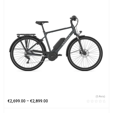
(0 Avis)
€
2,699.00
–
€
2,899.00