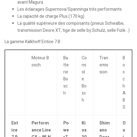
avant Magura
Les éclairages Supernova/Spanninga très performants
La capacité de charge Plus (170 kg)
La qualité supérieure des composants (pneus Schwalbe,
transmission Deore XT, tige de selle by.Schulz, selle Fizik…)
La gamme Kalkhoff Entice 7.B :
Moteur B
Ba
Co
Tran
B
osch
tte
ns
smis
o
rie
ol
sion
s
Bo
e
c
sc
Bo
h
h
sc
A
h
B
S
Ent
Perform
Po
Ki
Shim
O
ice
ance Line
we
ox
ano
u