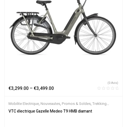
(0 Avis)
€
3,299.00
–
€
3,499.00
Mobilite Electrique
,
Nouveautes
,
Promos & Soldes
,
Trekking
électrique
,
Vélo électrique ville
,
Velos Electriques
,
VTC Electrique
VTC électrique Gazelle Medeo T9 HMB diamant