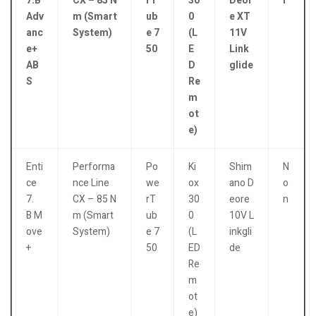
7.B
CX – 85 N
rT
30
Deor
i
Adv
m (Smart
ub
0
e XT
anc
System)
e 7
(L
11V
e+
50
E
Link
AB
D
glide
S
Re
m
ot
e)
Enti
Performa
Po
Ki
Shim
N
ce
nce Line
we
ox
ano D
o
7.
CX – 85 N
rT
30
eore
n
B M
m (Smart
ub
0
10V L
ove
System)
e 7
(L
inkgli
+
50
ED
de
Re
m
ot
e)