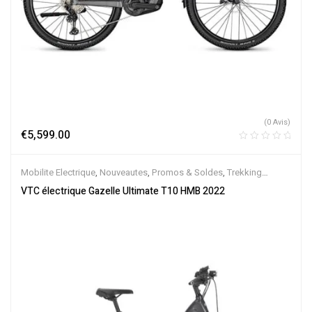
(0 Avis)
€
5,599.00
Mobilite Electrique
,
Nouveautes
,
Promos & Soldes
,
Trekking
électrique
,
Vélo électrique ville
,
Velos Electriques
,
VTC Electrique
VTC électrique Gazelle Ultimate T10 HMB 2022