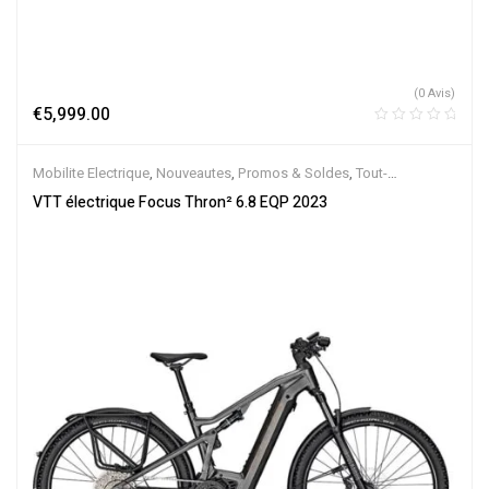
(0 Avis)
€
5,999.00
Mobilite Electrique
,
Nouveautes
,
Promos & Soldes
,
Tout-
Suspendus
,
Vélo électrique ville
,
Velos Electriques
,
VTT Électriques
VTT électrique Focus Thron² 6.8 EQP 2023