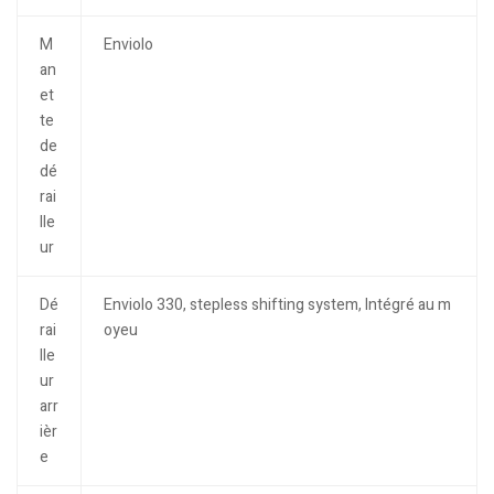
M
Enviolo
an
et
te
de
dé
rai
lle
ur
Dé
Enviolo 330, stepless shifting system, Intégré au m
rai
oyeu
lle
ur
arr
ièr
e