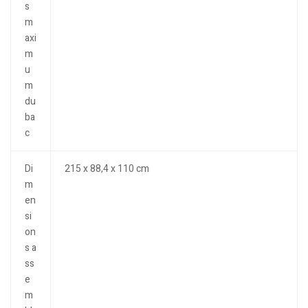
s
m
axi
m
u
m
du
ba
c
Di
215 x 88,4 x 110 cm
m
en
si
on
s a
ss
e
m