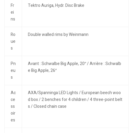
Fr
Tektro Auriga, Hydr. Disc Brake
ei
ns
Ro
Double walled rims by Weinmann
ue
s
Pn
Avant : Schwalbe Big Apple, 20″ / Arrière : Schwalb
eu
e Big Apple, 26″
s
Ac
AXA/Spanninga LED Lights / European beech woo
ce
d box / 2 benches for 4 children / 4 three-point belt
ss
s / Closed chain case
oir
es