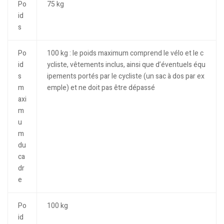
Po
75 kg
id
s
Po
100 kg : le poids maximum comprend le vélo et le c
id
ycliste, vêtements inclus, ainsi que d’éventuels équ
s
ipements portés par le cycliste (un sac à dos par ex
m
emple) et ne doit pas être dépassé
axi
m
u
m
du
ca
dr
e
Po
100 kg
id