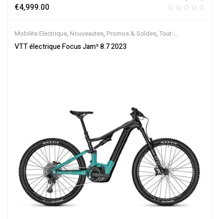
€
4,999.00
Mobilite Electrique
,
Nouveautes
,
Promos & Soldes
,
Tout-
Suspendus
,
Vélo électrique ville
,
Velos Electriques
,
VTT Électriques
VTT électrique Focus Jam² 8.7 2023