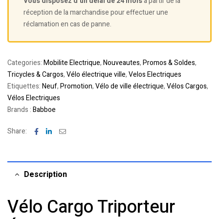
Vous disposez d’un délai de 24 mois
à partir de la
réception de la marchandise pour effectuer une
réclamation en cas de panne.
Categories:
Mobilite Electrique
,
Nouveautes
,
Promos & Soldes
,
Tricycles & Cargos
,
Vélo électrique ville
,
Velos Electriques
Etiquettes:
Neuf
,
Promotion
,
Vélo de ville électrique
,
Vélos Cargos
,
Vélos Electriques
Brands :
Babboe
Facebook
Linkedin
Email
Share:
Description
Vélo Cargo Triporteur