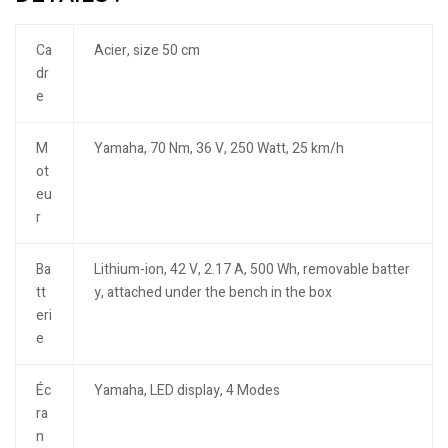
Ca
Acier, size 50 cm
dr
e
M
Yamaha, 70 Nm, 36 V, 250 Watt, 25 km/h
ot
eu
r
Ba
Lithium-ion, 42 V, 2.17 A, 500 Wh, removable batter
tt
y, attached under the bench in the box
eri
e
Éc
Yamaha, LED display, 4 Modes
ra
n