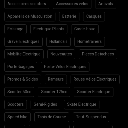
Accessoires scooters
Accessoires velos
Antivols
Appareils de Musculation
Batterie
Casques
Eclairage
Electrique Pliants
Garde-boue
Gravel Electriques
Hollandais
Hometrainers
Mobilite Electrique
Nouveautes
Pieces Detachees
Porte-bagages
Porte-Vélos Electriques
Promos & Soldes
Rameurs
Roues Vélos Électriques
Scooter 50cc
Scooter 125cc
Scooter Electrique
Scooters
Semi-Rigides
Skate Electrique
Speed bike
Tapis de Course
Tout-Suspendus