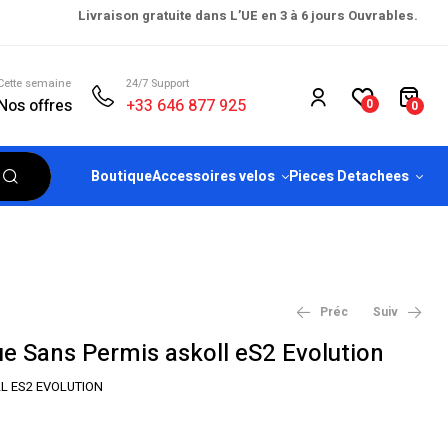
Livraison gratuite dans L’UE en 3 à 6 jours Ouvrables.
Cette semaine
24/7 Support
Nos offres
+33 646 877 925
0
0
Boutique
Accessoires velos
Pieces Detachees
Préc
Suiv
ue Sans Permis askoll eS2 Evolution
L ES2 EVOLUTION
€
2,999.00
–
€
4,049.00
€
3,890.00
€
4,890.00