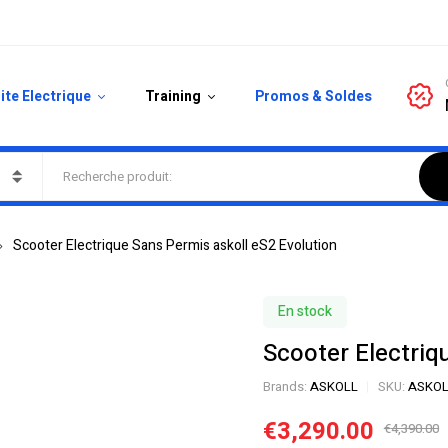
ite Electrique
Training
Promos & Soldes
Scooter Electrique Sans Permis askoll eS2 Evolution
En stock
Scooter Electriq
Brands:
ASKOLL
SKU:
ASKOL
€
3,290.00
€
4,390.00