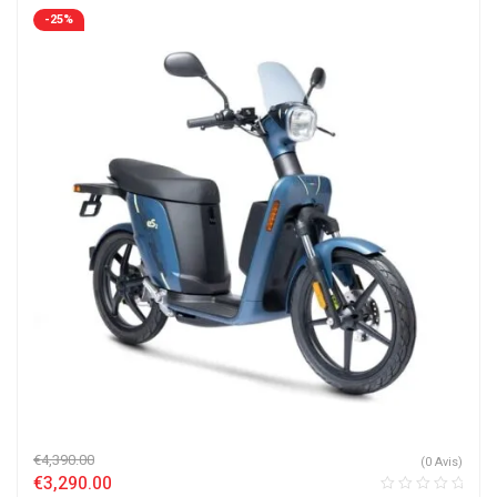
-25%
€
4,390.00
(0 Avis)
€
3,290.00