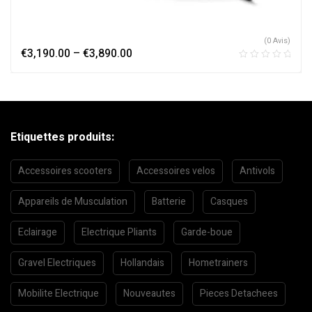
(0 Avis)
€
3,190.00
–
€
3,890.00
Etiquettes produits:
Accessoires scooters
Accessoires velos
Antivols
Appareils de Musculation
Batterie
Casques
Eclairage
Electrique Pliants
Garde-boue
Gravel Electriques
Hollandais
Hometrainers
Mobilite Electrique
Nouveautes
Pieces Detachees