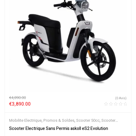
€
4,890.00
(0 Avis)
€
3,890.00
Mobilite Electrique
,
Promos & Soldes
,
Scooter 50cc
,
Scooter
Electrique
,
Scooters
Scooter Electrique Sans Permis askoll eS2 Evolution