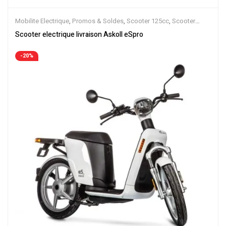
Mobilite Electrique
,
Promos & Soldes
,
Scooter 125cc
,
Scooter
50cc
,
Scooter Electrique
,
Scooters
Scooter electrique livraison Askoll eSpro
-20%