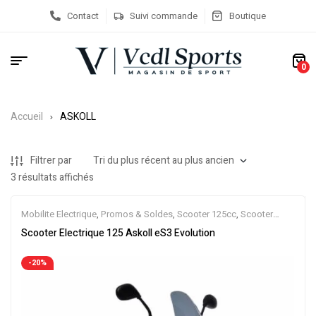
Contact
Suivi commande
Boutique
0
Accueil
ASKOLL
Filtrer par
3 résultats affichés
Mobilite Electrique
,
Promos & Soldes
,
Scooter 125cc
,
Scooter
Electrique
,
Scooters
Scooter Electrique 125 Askoll eS3 Evolution
-20%