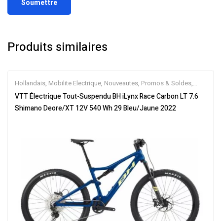
Produits similaires
Hollandais
,
Mobilite Electrique
,
Nouveautes
,
Promos & Soldes
,
Tout-Suspendus
,
Vélo électrique ville
,
Velos Electriques
,
VTT
VTT Électrique Tout-Suspendu BH iLynx Race Carbon LT 7.6
Électriques
Shimano Deore/XT 12V 540 Wh 29 Bleu/Jaune 2022