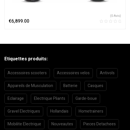
(0 Avis)
€
6,899.00
Etiquettes produits:
Accessoires scooters
Accessoires velos
Antivols
Appareils de Musculation
Batterie
Casques
Eclairage
Electrique Pliants
Garde-boue
Gravel Electriques
Hollandais
Hometrainers
Mobilite Electrique
Nouveautes
Pieces Detachees