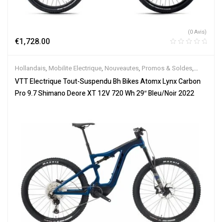
(0 Avis)
€
1,728.00
Hollandais
,
Mobilite Electrique
,
Nouveautes
,
Promos & Soldes
,
Tout-Suspendus
,
Vélo électrique ville
,
Velos Electriques
,
VTT
VTT Electrique Tout-Suspendu Bh Bikes Atomx Lynx Carbon
Électriques
Pro 9.7 Shimano Deore XT 12V 720 Wh 29″ Bleu/Noir 2022