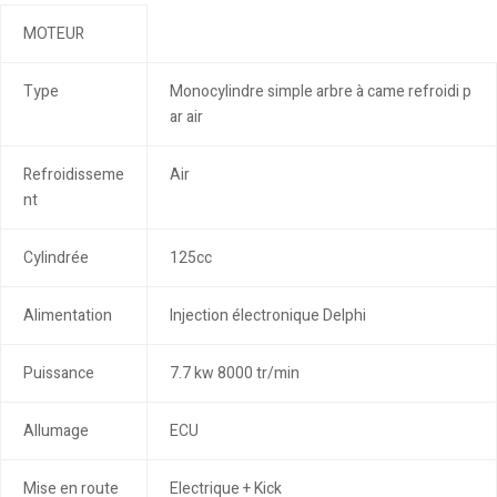
MOTEUR
Type
Monocylindre simple arbre à came refroidi p
ar air
Refroidisseme
Air
nt
Cylindrée
125cc
Alimentation
Injection électronique Delphi
Puissance
7.7 kw 8000 tr/min
Allumage
ECU
Mise en route
Electrique + Kick