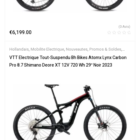
(0 Avis)
€
6,199.00
Hollandais
,
Mobilite Electrique
,
Nouveautes
,
Promos & Soldes
,
Tout-Suspendus
,
Vélo électrique ville
,
Velos Electriques
,
VTT
VTT Electrique Tout-Suspendu Bh Bikes Atomx Lynx Carbon
Électriques
Pro 8.7 Shimano Deore XT 12V 720 Wh 29″ Noir 2023