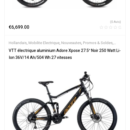
(0 Avis)
€
6,699.00
Hollandais
,
Mobilite Electrique
,
Nouveautes
,
Promos & Soldes
,
Tout-Suspendus
,
Vélo électrique ville
,
Velos Electriques
,
VTT
VTT électrique aluminium Adore Xpose 27.5″ Noir 250 Watt Li-
Électriques
Ion 36V/14 Ah/504 Wh 27 vitesses