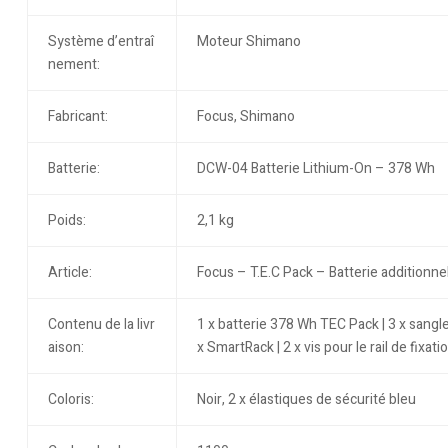
Système d’entraî
Moteur Shimano
nement:
Fabricant:
Focus, Shimano
Batterie:
DCW-04 Batterie Lithium-On – 378 Wh
Poids:
2,1 kg
Article:
Focus – T.E.C Pack – Batterie additionn
Contenu de la livr
1 x batterie 378 Wh TEC Pack | 3 x sangle
aison:
x SmartRack | 2 x vis pour le rail de fixation
Coloris:
Noir, 2 x élastiques de sécurité bleu