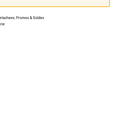
etachees
,
Promos & Soldes
rie