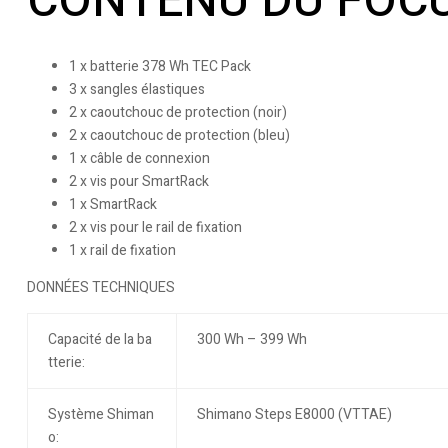
CONTENU DU FOCU
1 x batterie 378 Wh TEC Pack
3 x sangles élastiques
2 x caoutchouc de protection (noir)
2 x caoutchouc de protection (bleu)
1 x câble de connexion
2 x vis pour SmartRack
1 x SmartRack
2 x vis pour le rail de fixation
1 x rail de fixation
DONNÉES TECHNIQUES
Capacité de la ba
300 Wh – 399 Wh
tterie:
Système Shiman
Shimano Steps E8000 (VTTAE)
o: