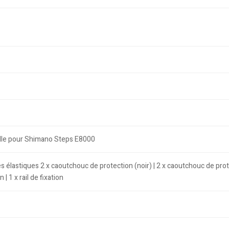
elle pour Shimano Steps E8000
s élastiques 2 x caoutchouc de protection (noir) | 2 x caoutchouc de prote
 | 1 x rail de fixation