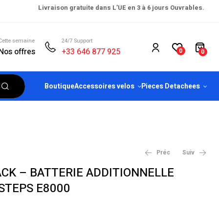
Livraison gratuite dans L’UE en 3 à 6 jours Ouvrables.
Cette semaine
24/7 Support
Nos offres
+33 646 877 925
0
0
Boutique
Accessoires velos
Pieces Detachees
Préc
Suiv
PACK – BATTERIE ADDITIONNELLE
STEPS E8000
€
€
99.00
1,399.00
€
149.00
€
1,999.00