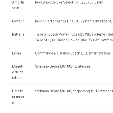
Amortis
RockShox Deluxe Select+ RT, 230×57,5 mm
seur
Moteur
Bosch Performance Line CX, Système intelligent,
Batterie
Taille S : Bosch PowerTube 625 Wh, système intel
Taille M, L, XL : Bosch PowerTube 750 Wh, système
Écran
Commande à distance Bosch LED, smart system
Manett
Shimano Deore M6100, 12 vitesses
e de dé
railleur
Déraille
Shimano Deore M6100, chape longue, 12 vitesse
ur arrièr
e