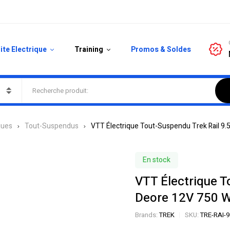
ite Electrique
Training
Promos & Soldes
ques
Tout-Suspendus
VTT Électrique Tout-Suspendu Trek Rail 9.
En stock
VTT Électrique T
Deore 12V 750 W
Brands:
TREK
SKU:
TRE-RAI-9