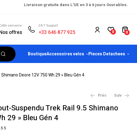
Livraison gratuite dans L’UE en 3 à 6 jours Ouvrables.
Cette semaine
24/7 Support
Nos offres
+33 646 877 925
0
0
Boutique
Accessoires velos
Pieces Detachees
5 Shimano Deore 12V 750 Wh 29 » Bleu Gén 4
Préc
Suiv
out-Suspendu Trek Rail 9.5 Shimano
h 29 » Bleu Gén 4
€
€
6,099.00
6,099.00
€
€
6,499.00
6,499.00
.5 5