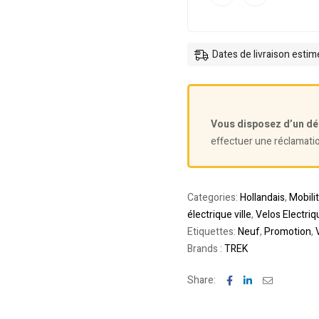
Dates de livraison esti
Vous disposez d’un dé
effectuer une réclamati
Categories:
Hollandais
,
Mobili
électrique ville
,
Velos Electriq
Etiquettes:
Neuf
,
Promotion
,
Brands :
TREK
Facebook
Linkedin
Email
Share: