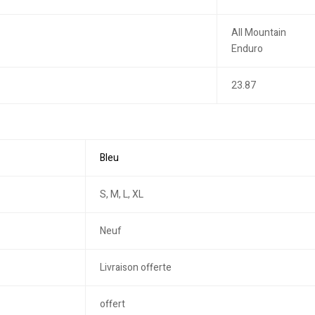
All Mountain
Enduro
23.87
Bleu
S, M, L, XL
Neuf
Livraison offerte
offert