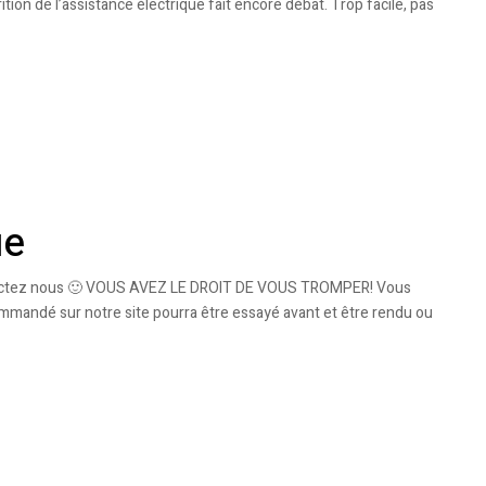
ition de l’assistance électrique fait encore débat. Trop facile, pas
ue
 contactez nous 🙂 VOUS AVEZ LE DROIT DE VOUS TROMPER! Vous
ommandé sur notre site pourra être essayé avant et être rendu ou