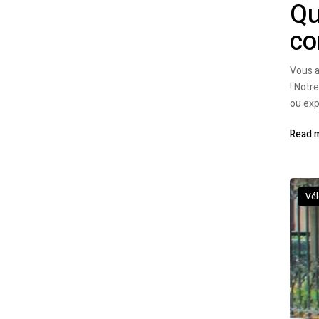
Qu
co
Vous a
! Notr
ou exp
Read 
Vél