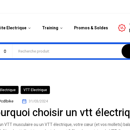
ite Electrique
Training
Promos & Soldes
électrique
VTT Electrique
Vcdlbike
31/03/2024
urquoi choisir un vtt électri
un VTT musculaire ou un VTT électrique, votre cœur (et vos mollets) ba