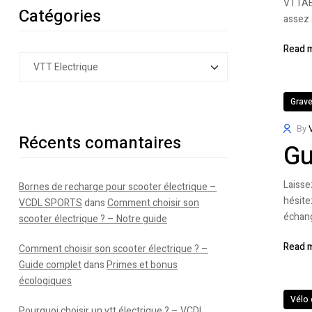
VTTAE.
Catégories
assez 
Read 
Grave
By
Récents comantaires
Gu
Laisse
Bornes de recharge pour scooter électrique –
hésite
VCDL SPORTS
dans
Comment choisir son
échange
scooter électrique ? – Notre guide
Read 
Comment choisir son scooter électrique ? –
Guide complet
dans
Primes et bonus
écologiques
Vélo 
Pourquoi choisir un vtt électrique ? – VCDL