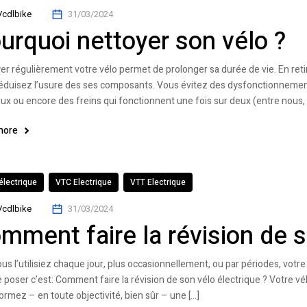
Vcdlbike
31/03/2024
urquoi nettoyer son vélo ?
er régulièrement votre vélo permet de prolonger sa durée de vie. En retir
éduisez l’usure des ses composants. Vous évitez des dysfonctionnement
eux ou encore des freins qui fonctionnent une fois sur deux (entre nous, 
more
électrique
VTC Electrique
VTT Electrique
Vcdlbike
31/03/2024
mment faire la révision de s
us l’utilisiez chaque jour, plus occasionnellement, ou par périodes, votre
e poser c’est: Comment faire la révision de son vélo électrique ? Votre vélo
ormez – en toute objectivité, bien sûr – une […]