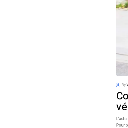
By
Co
vé
L’acha
Pour p