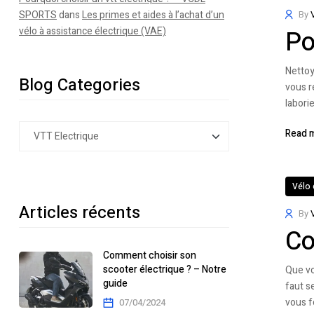
SPORTS
dans
Les primes et aides à l’achat d’un
By
vélo à assistance électrique (VAE)
Po
Nettoy
Blog Categories
vous r
labori
Read 
Vélo 
Articles récents
By
Co
Comment choisir son
scooter électrique ? – Notre
Que vo
guide
faut s
vous f
07/04/2024