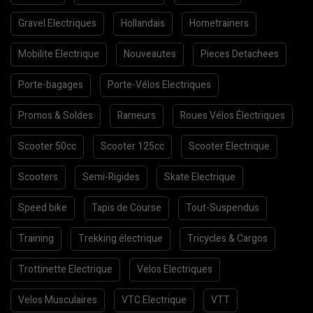
Gravel Electriques
Hollandais
Hometrainers
Mobilite Electrique
Nouveautes
Pieces Detachees
Porte-bagages
Porte-Vélos Electriques
Promos & Soldes
Rameurs
Roues Vélos Électriques
Scooter 50cc
Scooter 125cc
Scooter Electrique
Scooters
Semi-Rigides
Skate Electrique
Speed bike
Tapis de Course
Tout-Suspendus
Training
Trekking électrique
Tricycles & Cargos
Trottinette Electrique
Velos Electriques
Velos Musculaires
VTC Electrique
VTT