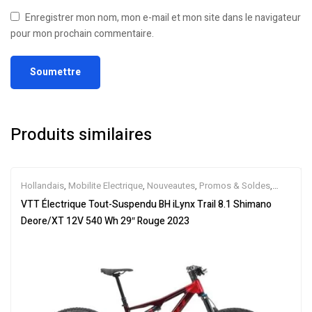
Enregistrer mon nom, mon e-mail et mon site dans le navigateur
pour mon prochain commentaire.
Produits similaires
Hollandais
,
Mobilite Electrique
,
Nouveautes
,
Promos & Soldes
,
Tout-Suspendus
,
Vélo électrique ville
,
Velos Electriques
,
VTT
VTT Électrique Tout-Suspendu BH iLynx Trail 8.1 Shimano
Électriques
Deore/XT 12V 540 Wh 29″ Rouge 2023