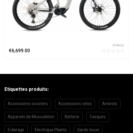
(0 Avis)
€
6,699.00
Etiquettes produits:
Accessoires scooters
Accessoires velos
Antivols
Appareils de Musculation
Batterie
Casques
Eclairage
Electrique Pliants
Garde-boue