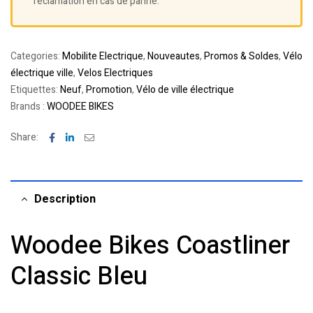
réclamation en cas de panne.
Categories:
Mobilite Electrique
,
Nouveautes
,
Promos & Soldes
,
Vélo
électrique ville
,
Velos Electriques
Etiquettes:
Neuf
,
Promotion
,
Vélo de ville électrique
Brands :
WOODEE BIKES
Facebook
Linkedin
Email
Share:
Description
Woodee Bikes Coastliner
Classic Bleu