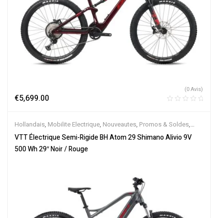
(0 Avis)
€
5,699.00
Hollandais
,
Mobilite Electrique
,
Nouveautes
,
Promos & Soldes
,
Semi-Rigides
,
Vélo électrique ville
,
Velos Electriques
,
VTT
VTT Électrique Semi-Rigide BH Atom 29 Shimano Alivio 9V
Électriques
500 Wh 29″ Noir / Rouge