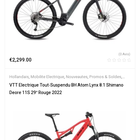
(0 Avis)
€
2,299.00
Hollandais
,
Mobilite Electrique
,
Nouveautes
,
Promos & Soldes
,
Tout-Suspendus
,
Vélo électrique ville
,
Velos Electriques
,
VTT
VTT Electrique Tout-Suspendu BH Atom Lynx 8.1 Shimano
Électriques
Deore 11S 29″ Rouge 2022