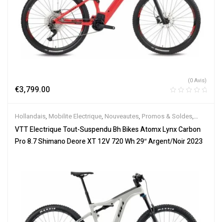
(0 Avis)
€
3,799.00
Hollandais
,
Mobilite Electrique
,
Nouveautes
,
Promos & Soldes
,
Tout-Suspendus
,
Vélo électrique ville
,
Velos Electriques
,
VTT
VTT Electrique Tout-Suspendu Bh Bikes Atomx Lynx Carbon
Électriques
Pro 8.7 Shimano Deore XT 12V 720 Wh 29″ Argent/Noir 2023