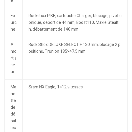
e
Fo
Rockshox PIKE, cartouche Charger, blocage, pivot c
urc
onique, déport de 44 mm, Boost110, Maxle Stealt
he
h, débattement de 140 mm
A
Rock Shox DELUXE SELECT + 130 mm, blocage 2 p
mo
ositions, Trunion 185×47.5 mm
rtis
se
ur
Ma
Sram NX Eagle, 1×12 vitesses
ne
tte
de
dé
rail
leu