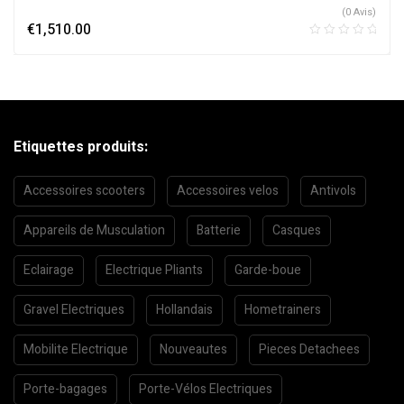
(0 Avis)
€
1,510.00
Etiquettes produits:
Accessoires scooters
Accessoires velos
Antivols
Appareils de Musculation
Batterie
Casques
Eclairage
Electrique Pliants
Garde-boue
Gravel Electriques
Hollandais
Hometrainers
Mobilite Electrique
Nouveautes
Pieces Detachees
Porte-bagages
Porte-Vélos Electriques