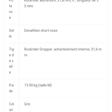
Po
Rockrider aluminium, 31,8 mm, 0°, longueur de 5
te
5 mm
nc
e
Sel
Decathlon short nose
le
Tig
Rockrider Dropper, acheminement interne, 31,6 m
e d
m
e s
ell
e
Poi
13.90 kg (taille M)
ds
Col
Gris
ori