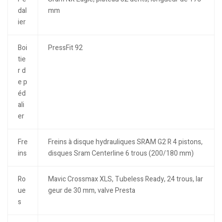
dal
mm
ier
Boi
PressFit 92
tie
r d
e p
éd
ali
er
Fre
Freins à disque hydrauliques SRAM G2 R 4 pistons,
ins
disques Sram Centerline 6 trous (200/180 mm)
Ro
Mavic Crossmax XLS, Tubeless Ready, 24 trous, lar
ue
geur de 30 mm, valve Presta
s