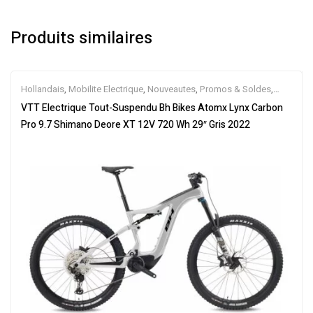
Produits similaires
Hollandais
,
Mobilite Electrique
,
Nouveautes
,
Promos & Soldes
,
Tout-Suspendus
,
Vélo électrique ville
,
Velos Electriques
,
VTT
VTT Electrique Tout-Suspendu Bh Bikes Atomx Lynx Carbon
Électriques
Pro 9.7 Shimano Deore XT 12V 720 Wh 29″ Gris 2022