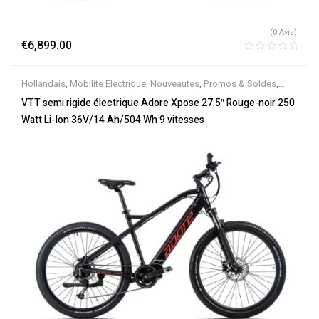
(0 Avis)
€
6,899.00
Hollandais
,
Mobilite Electrique
,
Nouveautes
,
Promos & Soldes
,
Semi-Rigides
,
Vélo électrique ville
,
Velos Electriques
,
VTT
VTT semi rigide électrique Adore Xpose 27.5″ Rouge-noir 250
Électriques
Watt Li-Ion 36V/14 Ah/504 Wh 9 vitesses