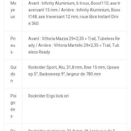
Mo
Avant : Infinity Aluminium, 6 trous, Boost110, axe tr
ye
aversant 15 mm / Arrière : Infinity Aluminium, Boos
ux
t148, axe traversant 12 mm, roue libre Instant Driv
e 360
Pn
Avant : Vittoria Mazza 29×2,35 » Trail, Tubeless Re
eu
ady / Arrière : Vittoria Martello 29×2,35 » Trail, Tub
s
eless Ready
Gui
Rockrider Sport, Alu, 31,8 mm, Rise 15 mm, Upswe
do
ep 5°, Backsweep 9°, largeur de 780 mm
n
Poi
Rockrider Ergo lock on
gn
ée
s