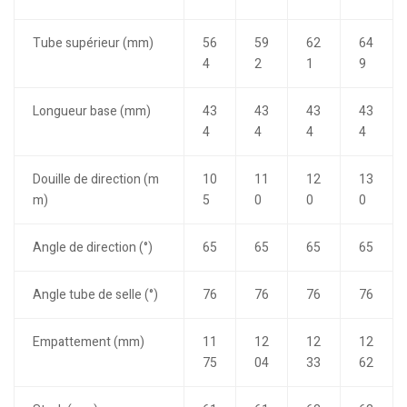
Tube supérieur (mm)
56
59
62
64
4
2
1
9
Longueur base (mm)
43
43
43
43
4
4
4
4
Douille de direction (m
10
11
12
13
m)
5
0
0
0
Angle de direction (°)
65
65
65
65
Angle tube de selle (°)
76
76
76
76
Empattement (mm)
11
12
12
12
75
04
33
62