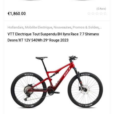
(0 Avis)
€
1,860.00
Hollandais
,
Mobilite Electrique
,
Nouveautes
,
Promos & Soldes
,
Tout-Suspendus
,
Vélo électrique ville
,
Velos Electriques
,
VTT
VTT Electrique Tout Suspendu BH Ilynx Race 7.7 Shimano
Électriques
Deore/XT 12V 540Wh 29″ Rouge 2023