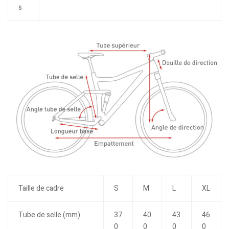
s
Taille de cadre
S
M
L
XL
Tube de selle (mm)
37
40
43
46
0
0
0
0