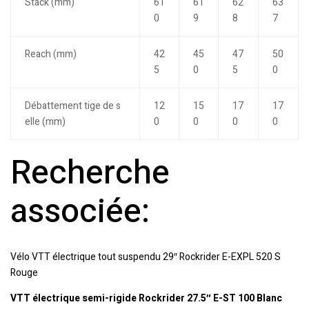
Stack (mm)
61
61
62
63
0
9
8
7
Reach (mm)
42
45
47
50
5
0
5
0
Débattement tige de s
12
15
17
17
elle (mm)
0
0
0
0
Recherche
associée:
Vélo VTT électrique tout suspendu 29″ Rockrider E-EXPL 520 S
Rouge
VTT électrique semi-rigide Rockrider 27.5″ E-ST 100 Blanc