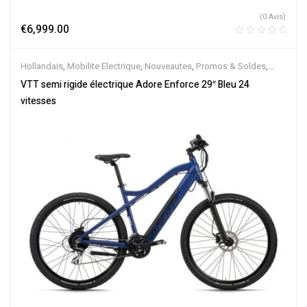
(0 Avis)
€
6,999.00
Hollandais
,
Mobilite Electrique
,
Nouveautes
,
Promos & Soldes
,
Semi-Rigides
,
Vélo électrique ville
,
Velos Electriques
,
VTT
VTT semi rigide électrique Adore Enforce 29″ Bleu 24
Électriques
vitesses