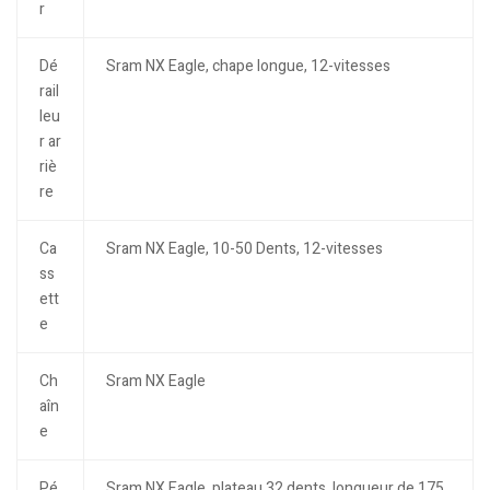
r
Dé
Sram NX Eagle, chape longue, 12-vitesses
rail
leu
r ar
riè
re
Ca
Sram NX Eagle, 10-50 Dents, 12-vitesses
ss
ett
e
Ch
Sram NX Eagle
aîn
e
Pé
Sram NX Eagle, plateau 32 dents, longueur de 175