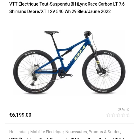
Tout-Suspendus
,
Vélo électrique ville
,
Velos Electriques
,
VTT
VTT Électrique Tout-Suspendu BH iLynx Race Carbon LT 7.6
Électriques
Shimano Deore/XT 12V 540 Wh 29 Bleu/Jaune 2022
(0 Avis)
€
6,199.00
Hollandais
,
Mobilite Electrique
,
Nouveautes
,
Promos & Soldes
,
Tout-Suspendus
,
Vélo électrique ville
,
Velos Electriques
,
VTT