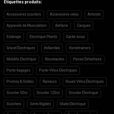
Etiquettes produits:
Accessoires scooters
Accessoires velos
Antivols
Appareils de Musculation
Batterie
Casques
Eclairage
Electrique Pliants
Garde-boue
Gravel Electriques
Hollandais
Hometrainers
Mobilite Electrique
Nouveautes
Pieces Detachees
Porte-bagages
Porte-Vélos Electriques
Promos & Soldes
Rameurs
Roues Vélos Électriques
Scooter 50cc
Scooter 125cc
Scooter Electrique
Scooters
Semi-Rigides
Skate Electrique