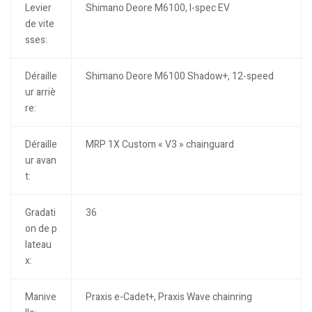
Levier
Shimano Deore M6100, I-spec EV
de vite
sses:
Déraille
Shimano Deore M6100 Shadow+, 12-speed
ur arriè
re:
Déraille
MRP 1X Custom « V3 » chainguard
ur avan
t:
Gradati
36
on de p
lateau
x:
Manive
Praxis e-Cadet+, Praxis Wave chainring