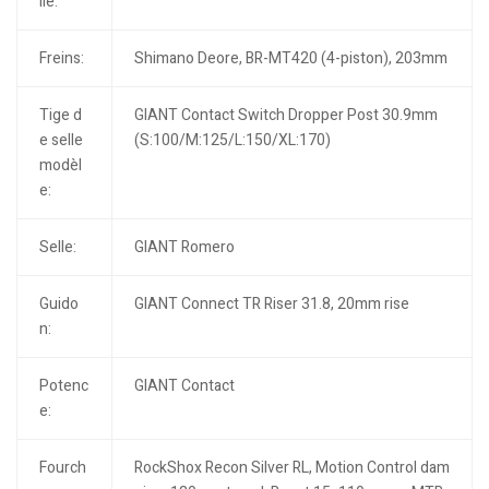
lle:
Freins:
Shimano Deore, BR-MT420 (4-piston), 203mm
Tige d
GIANT Contact Switch Dropper Post 30.9mm
e selle
(S:100/M:125/L:150/XL:170)
modèl
e:
Selle:
GIANT Romero
Guido
GIANT Connect TR Riser 31.8, 20mm rise
n:
Potenc
GIANT Contact
e:
Fourch
RockShox Recon Silver RL, Motion Control dam