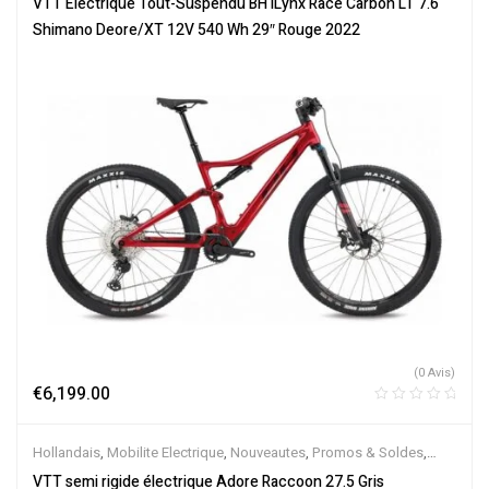
VTT Électrique Tout-Suspendu BH iLynx Race Carbon LT 7.6
Électriques
Shimano Deore/XT 12V 540 Wh 29″ Rouge 2022
(0 Avis)
€
6,199.00
Hollandais
,
Mobilite Electrique
,
Nouveautes
,
Promos & Soldes
,
Semi-Rigides
,
Vélo électrique ville
,
Velos Electriques
,
VTT
VTT semi rigide électrique Adore Raccoon 27.5 Gris