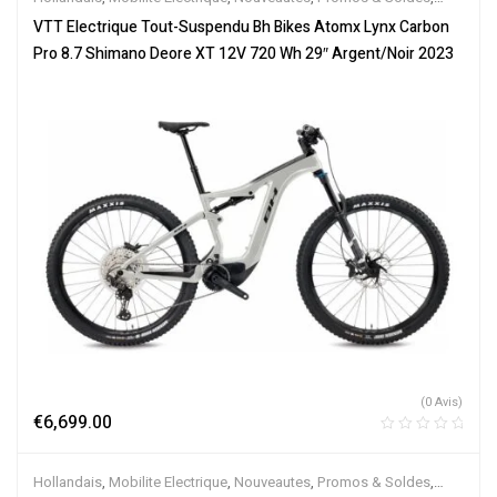
Tout-Suspendus
,
Vélo électrique ville
,
Velos Electriques
,
VTT
VTT Electrique Tout-Suspendu Bh Bikes Atomx Lynx Carbon
Électriques
Pro 8.7 Shimano Deore XT 12V 720 Wh 29″ Argent/Noir 2023
(0 Avis)
€
6,699.00
Hollandais
,
Mobilite Electrique
,
Nouveautes
,
Promos & Soldes
,