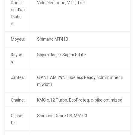
Domai
Vélo électrique, VTT, Trail
ne d’uti
lisatio
n:
Moyeu:
Shimano MT410
Rayon
Sapim Race / Sapim E-Lite
s:
Jantes:
GIANT AM 29″, Tubeless Ready, 30mm inner ri
m width
Chaîne:
KMC e.12 Turbo, EcoProteq, e-bike optimized
Casset
Shimano Deore CS-M6100
te: