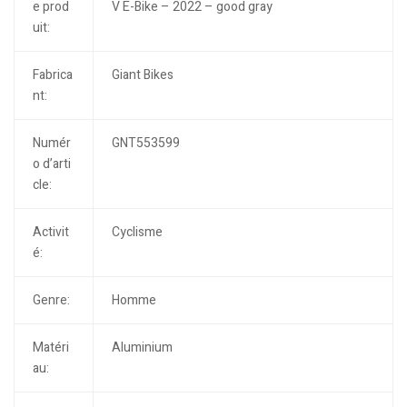
e prod
V E-Bike – 2022 – good gray
uit:
Fabrica
Giant Bikes
nt:
Numér
GNT553599
o d’arti
cle:
Activit
Cyclisme
é:
Genre:
Homme
Matéri
Aluminium
au: