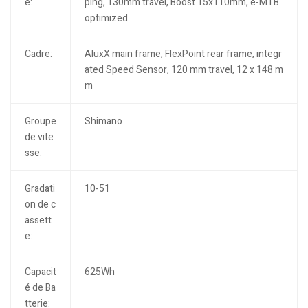
e:
ping, 130mm travel, Boost 15x110mm, e-MTB
optimized
Cadre:
AluxX main frame, FlexPoint rear frame, integr
ated Speed Sensor, 120 mm travel, 12 x 148 m
m
Groupe
Shimano
de vite
sse:
Gradati
10-51
on de c
assett
e:
Capacit
625Wh
é de Ba
tterie: