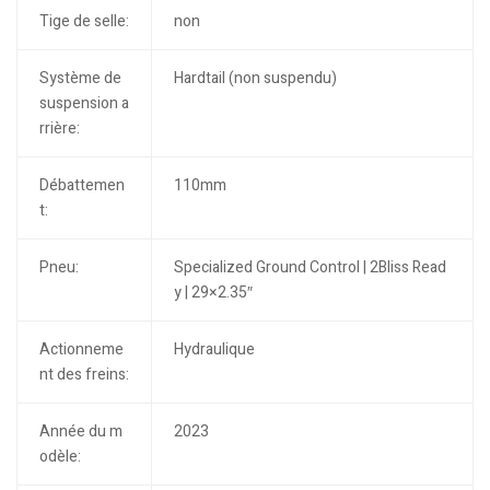
Tige de selle:
non
Système de
Hardtail (non suspendu)
suspension a
rrière:
Débattemen
110mm
t:
Pneu:
Specialized Ground Control | 2Bliss Read
y | 29×2.35″
Actionneme
Hydraulique
nt des freins:
Année du m
2023
odèle: