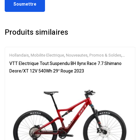
Produits similaires
Hollandais
,
Mobilite Electrique
,
Nouveautes
,
Promos & Soldes
,
Tout-Suspendus
,
Vélo électrique ville
,
Velos Electriques
,
VTT
VTT Electrique Tout Suspendu BH Ilynx Race 7.7 Shimano
Électriques
Deore/XT 12V 540Wh 29″ Rouge 2023