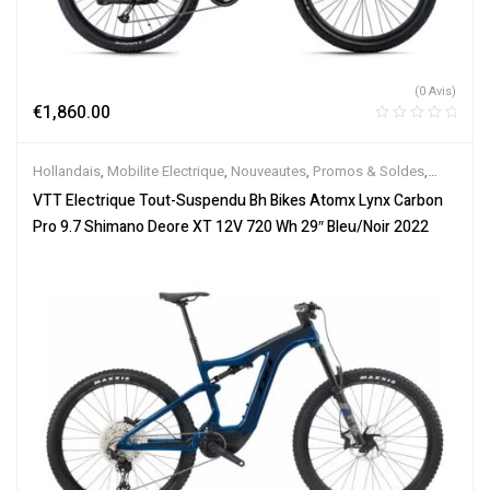
(0 Avis)
€
1,860.00
Hollandais
,
Mobilite Electrique
,
Nouveautes
,
Promos & Soldes
,
Tout-Suspendus
,
Vélo électrique ville
,
Velos Electriques
,
VTT
VTT Electrique Tout-Suspendu Bh Bikes Atomx Lynx Carbon
Électriques
Pro 9.7 Shimano Deore XT 12V 720 Wh 29″ Bleu/Noir 2022