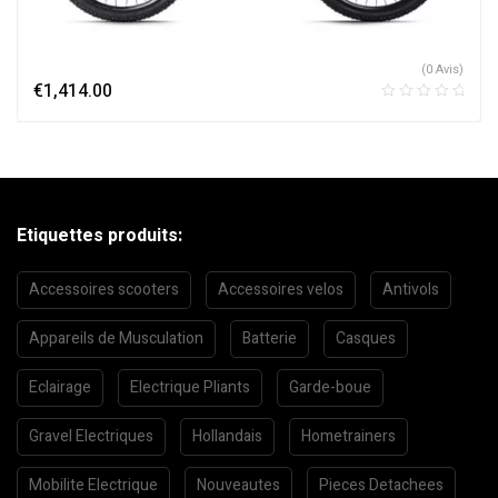
(0 Avis)
€
1,414.00
Etiquettes produits:
Accessoires scooters
Accessoires velos
Antivols
Appareils de Musculation
Batterie
Casques
Eclairage
Electrique Pliants
Garde-boue
Gravel Electriques
Hollandais
Hometrainers
Mobilite Electrique
Nouveautes
Pieces Detachees