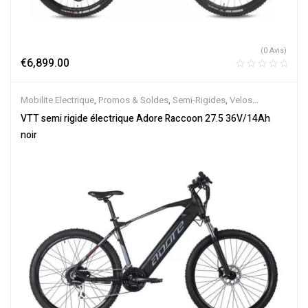
(0 Avis)
€
6,899.00
Mobilite Electrique
,
Promos & Soldes
,
Semi-Rigides
,
Velos
Electriques
,
VTT Électriques
VTT semi rigide électrique Adore Raccoon 27.5 36V/14Ah
noir