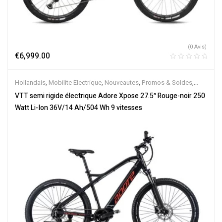
(0 Avis)
€
6,999.00
Hollandais
,
Mobilite Electrique
,
Nouveautes
,
Promos & Soldes
,
Semi-Rigides
,
Vélo électrique ville
,
Velos Electriques
,
VTT
VTT semi rigide électrique Adore Xpose 27.5″ Rouge-noir 250
Électriques
Watt Li-Ion 36V/14 Ah/504 Wh 9 vitesses