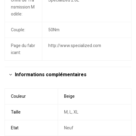
Unité de Tra
Specialized 2.0E
nsmission M
odèle:
Couple:
50Nm
Page du fabr
http://www.specialized.com
icant:
Informations complémentaires
Couleur
Beige
Taille
M, L, XL
Etat
Neuf