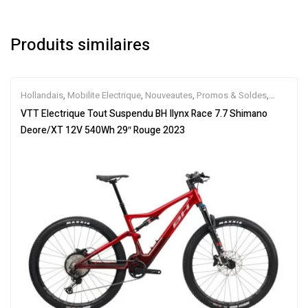
Produits similaires
Hollandais
,
Mobilite Electrique
,
Nouveautes
,
Promos & Soldes
,
Tout-Suspendus
,
Vélo électrique ville
,
Velos Electriques
,
VTT
VTT Electrique Tout Suspendu BH Ilynx Race 7.7 Shimano
Électriques
Deore/XT 12V 540Wh 29″ Rouge 2023