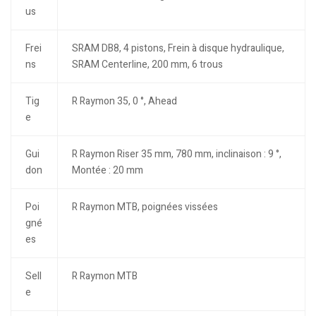
us
Frei
SRAM DB8, 4 pistons, Frein à disque hydraulique,
ns
SRAM Centerline, 200 mm, 6 trous
Tig
R Raymon 35, 0 °, Ahead
e
Gui
R Raymon Riser 35 mm, 780 mm, inclinaison : 9 °,
don
Montée : 20 mm
Poi
R Raymon MTB, poignées vissées
gné
es
Sell
R Raymon MTB
e