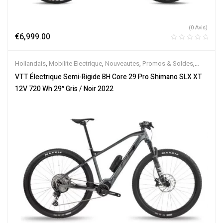
(0 Avis)
€
6,999.00
Hollandais
,
Mobilite Electrique
,
Nouveautes
,
Promos & Soldes
,
Semi-Rigides
,
Vélo électrique ville
,
Velos Electriques
,
VTT
VTT Électrique Semi-Rigide BH Core 29 Pro Shimano SLX XT
Électriques
12V 720 Wh 29″ Gris / Noir 2022