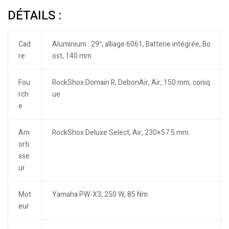
DÉTAILS :
Cad
Aluminium : 29″, alliage 6061, Batterie intégrée, Bo
re
ost, 140 mm
Fou
RockShox Domain R, DebonAir, Air, 150 mm, coniq
rch
ue
e
Am
RockShox Deluxe Select, Air, 230×57.5 mm
orti
sse
ur
Mot
Yamaha PW-X3, 250 W, 85 Nm
eur