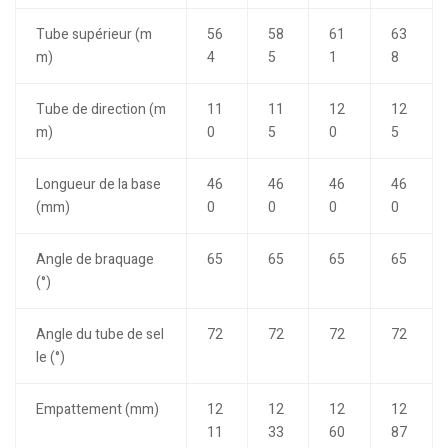
Tube supérieur (m
56
58
61
63
m)
4
5
1
8
Tube de direction (m
11
11
12
12
m)
0
5
0
5
Longueur de la base
46
46
46
46
(mm)
0
0
0
0
Angle de braquage
65
65
65
65
(°)
Angle du tube de sel
72
72
72
72
le (°)
Empattement (mm)
12
12
12
12
11
33
60
87