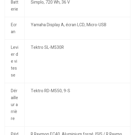
Batt
Simplo, 720 Wh, 36 V
erie
Ecr
Yamaha Display A, écran LCD, Micro-USB
an
Levi
Tektro SL-M530R
er d
e vi
tes
se
Dér
Tektro RD-M550, 9-S
aille
ur a
rriè
re
Péd
R Raymon EC40, Aluminium forgé, ISIS / R Raymo