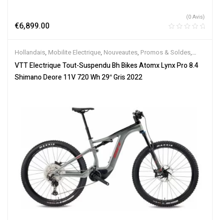
(0 Avis)
€
6,899.00
Hollandais
,
Mobilite Electrique
,
Nouveautes
,
Promos & Soldes
,
Tout-Suspendus
,
Vélo électrique ville
,
Velos Electriques
,
VTT
VTT Electrique Tout-Suspendu Bh Bikes Atomx Lynx Pro 8.4
Électriques
Shimano Deore 11V 720 Wh 29″ Gris 2022