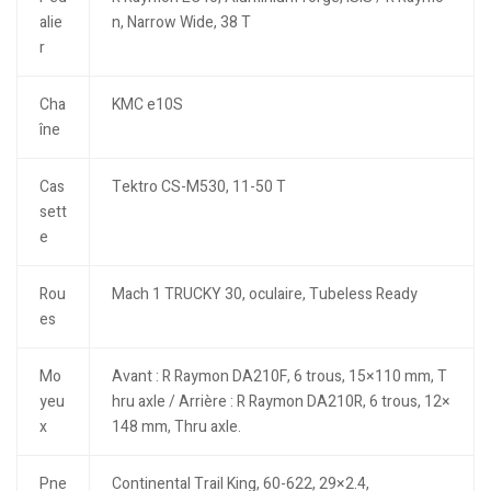
alie
n, Narrow Wide, 38 T
r
Cha
KMC e10S
îne
Cas
Tektro CS-M530, 11-50 T
sett
e
Rou
Mach 1 TRUCKY 30, oculaire, Tubeless Ready
es
Mo
Avant : R Raymon DA210F, 6 trous, 15×110 mm, T
yeu
hru axle / Arrière : R Raymon DA210R, 6 trous, 12×
x
148 mm, Thru axle.
Pne
Continental Trail King, 60-622, 29×2.4,