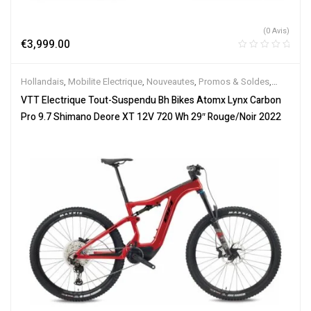
(0 Avis)
€
3,999.00
Hollandais
,
Mobilite Electrique
,
Nouveautes
,
Promos & Soldes
,
Tout-Suspendus
,
Vélo électrique ville
,
Velos Electriques
,
VTT
VTT Electrique Tout-Suspendu Bh Bikes Atomx Lynx Carbon
Électriques
Pro 9.7 Shimano Deore XT 12V 720 Wh 29″ Rouge/Noir 2022