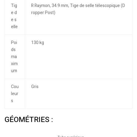
Tig
R Raymon, 34.9 mm, Tige de selle télescopique (D
e d
ropper Post)
e s
elle
Poi
130 kg
ds
ma
xim
um
Cou
Gris
leur
s
GÉOMÉTRIES :