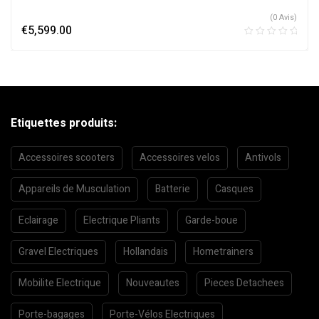
(0 Avis)
€
5,599.00
Etiquettes produits:
Accessoires scooters
Accessoires velos
Antivols
Appareils de Musculation
Batterie
Casques
Eclairage
Electrique Pliants
Garde-boue
Gravel Electriques
Hollandais
Hometrainers
Mobilite Electrique
Nouveautes
Pieces Detachees
Porte-bagages
Porte-Vélos Electriques