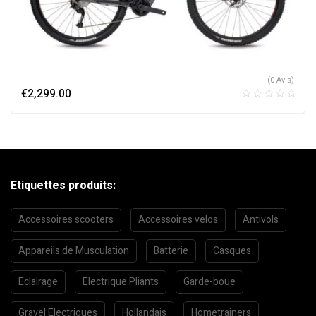
(0 Avis)
€
2,299.00
Etiquettes produits:
Accessoires scooters
Accessoires velos
Antivols
Appareils de Musculation
Batterie
Casques
Eclairage
Electrique Pliants
Garde-boue
Gravel Electriques
Hollandais
Hometrainers