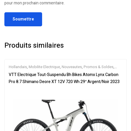
pour mon prochain commentaire.
Produits similaires
Hollandais
,
Mobilite Electrique
,
Nouveautes
,
Promos & Soldes
,
Tout-Suspendus
,
Vélo électrique ville
,
Velos Electriques
,
VTT
VTT Electrique Tout-Suspendu Bh Bikes Atomx Lynx Carbon
Électriques
Pro 8.7 Shimano Deore XT 12V 720 Wh 29″ Argent/Noir 2023