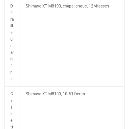
D
Shimano XT M8100, chape longue, 12 vitesses
é
ra
ill
e
u
r
ar
ri
è
r
e
C
Shimano XT M8100, 10-51 Dents
a
s
s
e
tt