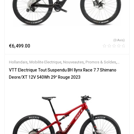
(0 Avis)
€
6,499.00
Hollandais
,
Mobilite Electrique
,
Nouveautes
,
Promos & Soldes
,
Tout-Suspendus
,
Vélo électrique ville
,
Velos Electriques
,
VTT
VTT Electrique Tout Suspendu BH Ilynx Race 7.7 Shimano
Électriques
Deore/XT 12V 540Wh 29″ Rouge 2023