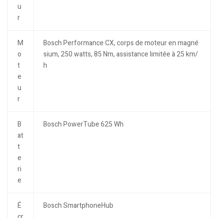
u
r
M
Bosch Performance CX, corps de moteur en magné
o
sium, 250 watts, 85 Nm, assistance limitée à 25 km/
t
h
e
u
r
B
Bosch PowerTube 625 Wh
at
t
e
ri
e
É
Bosch SmartphoneHub
cr