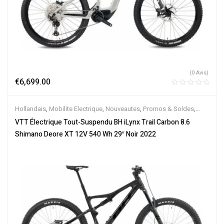
(0 Avis)
€
6,699.00
Hollandais
,
Mobilite Electrique
,
Nouveautes
,
Promos & Soldes
,
Tout-Suspendus
,
Vélo électrique ville
,
Velos Electriques
,
VTT
VTT Électrique Tout-Suspendu BH iLynx Trail Carbon 8.6
Électriques
Shimano Deore XT 12V 540 Wh 29″ Noir 2022