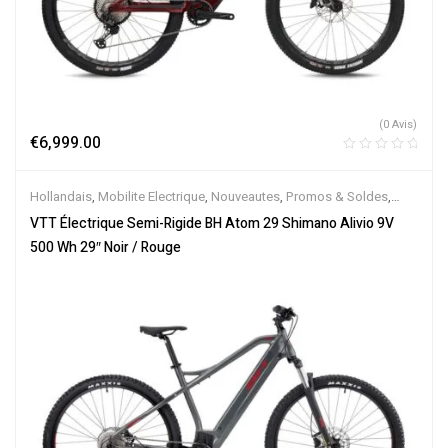
(0 Avis)
€
6,999.00
Hollandais
,
Mobilite Electrique
,
Nouveautes
,
Promos & Soldes
,
Semi-Rigides
,
Vélo électrique ville
,
Velos Electriques
,
VTT
VTT Électrique Semi-Rigide BH Atom 29 Shimano Alivio 9V
Électriques
500 Wh 29″ Noir / Rouge