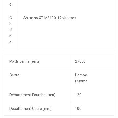
e
C
Shimano XT M8100, 12 vitesses
h
aî
n
e
Poids vérifié (en g)
27050
Genre
Homme
Femme
Débattement Fourche (mm)
120
Débattement Cadre (mm)
100