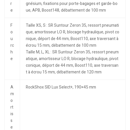
r
gnésium, fixations pour porte-bagages et garde-bo
e
ue, APB, Boost148, débattement de 100 mm
F
Taille XS, S : SR Suntour Zeron 35, ressort pneumati
o
que, amortisseur LO R, blocage hydraulique, pivot co
u
nique, déport de 44 mm, Boost110, axe traversant à
rc
écrou 15 mm, débattement de 100 mm
h
Taille M, L, XL : SR Suntour Zeron 35, ressort pneum
e
atique, amortisseur LO R, blocage hydraulique, pivot
conique, déport de 44 mm, Boost110, axe traversan
t à écrou 15 mm, débattement de 120 mm
A
RockShox SID Lux Select+, 190×45 mm
m
o
rt
is
s
e