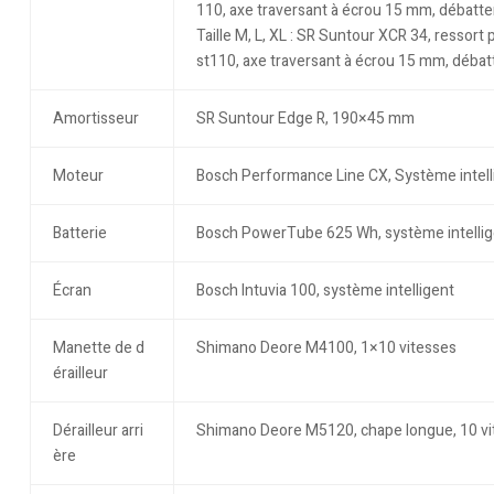
110, axe traversant à écrou 15 mm, débat
Taille M, L, XL : SR Suntour XCR 34, resso
st110, axe traversant à écrou 15 mm, déb
Amortisseur
SR Suntour Edge R, 190×45 mm
Moteur
Bosch Performance Line CX, Système intell
Batterie
Bosch PowerTube 625 Wh, système intellig
Écran
Bosch Intuvia 100, système intelligent
Manette de d
Shimano Deore M4100, 1×10 vitesses
érailleur
Dérailleur arri
Shimano Deore M5120, chape longue, 10 vi
ère