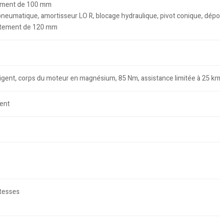
tement de 100 mm
rt pneumatique, amortisseur LO R, blocage hydraulique, pivot conique, d
attement de 120 mm
igent, corps du moteur en magnésium, 85 Nm, assistance limitée à 25 k
ent
tesses