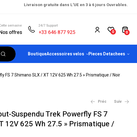
Livraison gratuite dans L’UE en 3 à 6 jours Ouvrables.
Cette semaine
24/7 Support
Nos offres
+33 646 877 925
0
0
Boutique
Accessoires velos
Pieces Detachees
y FS 7 Shimano SLX / XT 12V 625 Wh 27.5 » Prismatique / Noir
Préc
Suiv
out-Suspendu Trek Powerfly FS 7
T 12V 625 Wh 27.5 » Prismatique /
€
€
4,299.00
6,099.00
€
€
4,499.00
6,499.00