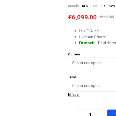
Brands:
TREK
SKU:
TRE-POW-
€
6,099.00
€
6,499.00
Prix TVA incl.
Livraison Offerte
En stock
– Délai de li
Couleur
Taille
Effacer