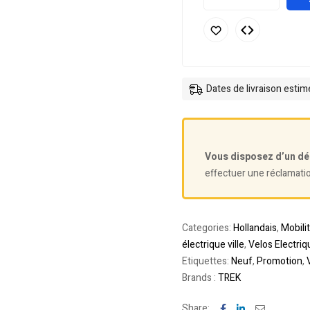
Dates de livraison esti
Vous disposez d’un dé
effectuer une réclamati
Categories:
Hollandais
,
Mobili
électrique ville
,
Velos Electriq
Etiquettes:
Neuf
,
Promotion
,
Brands :
TREK
Facebook
Linkedin
Email
Share: