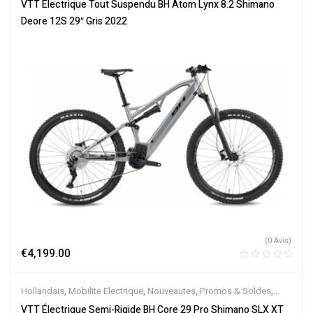
Tout-Suspendus
,
Vélo électrique ville
,
Velos Electriques
,
VTT
VTT Electrique Tout Suspendu BH Atom Lynx 8.2 Shimano
Électriques
Deore 12S 29″ Gris 2022
(0 Avis)
€
4,199.00
Hollandais
,
Mobilite Electrique
,
Nouveautes
,
Promos & Soldes
,
Semi-Rigides
,
Vélo électrique ville
,
Velos Electriques
,
VTT
VTT Électrique Semi-Rigide BH Core 29 Pro Shimano SLX XT