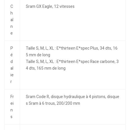
C
Sram GX Eagle, 12 vitesses
h
aî
n
e
P
Taille S, M, L, XL : E*thirteen E*spec Plus, 34 dts, 16
é
5 mm de long
d
Taille S, M, L, XL : E*thirteen E*spec Race carbone, 3
al
4 dts, 165 mm de long
ie
r
Fr
Sram Code R, disque hydraulique à 4 pistons, disque
ei
s Sram à 6 trous, 200/200 mm
n
s