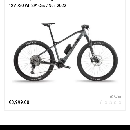
Électriques
12V 720 Wh 29″ Gris / Noir 2022
(0 Avis)
€
3,999.00