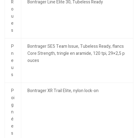
R
Bontrager Line Elite 30, Tubeless Ready
o
u
e
s
P
Bontrager SE5 Team Issue, Tubeless Ready, flancs
n
Core Strength, tringle en aramide, 120 tpi, 29×2,5 p
e
ouces
u
s
P
Bontrager XR Trail Elite, nylon lock-on
oi
g
n
é
e
s