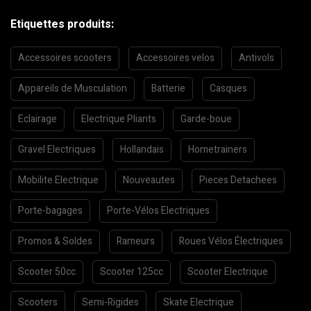
Etiquettes produits:
Accessoires scooters
Accessoires velos
Antivols
Appareils de Musculation
Batterie
Casques
Eclairage
Electrique Pliants
Garde-boue
Gravel Electriques
Hollandais
Hometrainers
Mobilite Electrique
Nouveautes
Pieces Detachees
Porte-bagages
Porte-Vélos Electriques
Promos & Soldes
Rameurs
Roues Vélos Électriques
Scooter 50cc
Scooter 125cc
Scooter Electrique
Scooters
Semi-Rigides
Skate Electrique