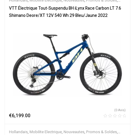
Hollandais
,
Mobilite Electrique
,
Nouveautes
,
Promos & Soldes
,
Tout-Suspendus
,
Vélo électrique ville
,
Velos Electriques
,
VTT
VTT Électrique Tout-Suspendu BH iLynx Race Carbon LT 7.6
Électriques
Shimano Deore/XT 12V 540 Wh 29 Bleu/Jaune 2022
(0 Avis)
€
6,199.00
Hollandais
,
Mobilite Electrique
,
Nouveautes
,
Promos & Soldes
,