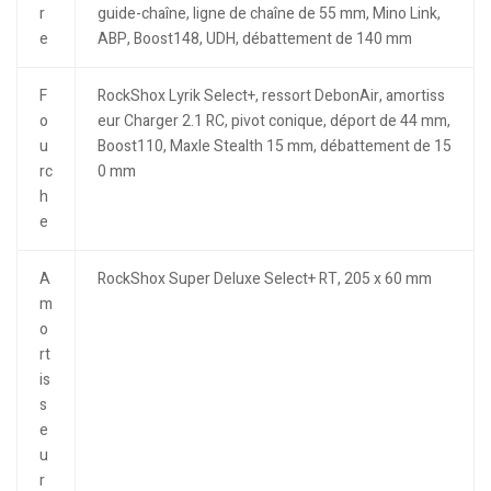
r
guide-chaîne, ligne de chaîne de 55 mm, Mino Link,
e
ABP, Boost148, UDH, débattement de 140 mm
F
RockShox Lyrik Select+, ressort DebonAir, amortiss
o
eur Charger 2.1 RC, pivot conique, déport de 44 mm,
u
Boost110, Maxle Stealth 15 mm, débattement de 15
rc
0 mm
h
e
A
RockShox Super Deluxe Select+ RT, 205 x 60 mm
m
o
rt
is
s
e
u
r