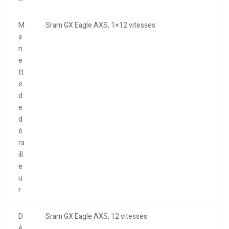
M
Sram GX Eagle AXS, 1×12 vitesses
a
n
e
tt
e
d
e
d
é
ra
ill
e
u
r
D
Sram GX Eagle AXS, 12 vitesses
é