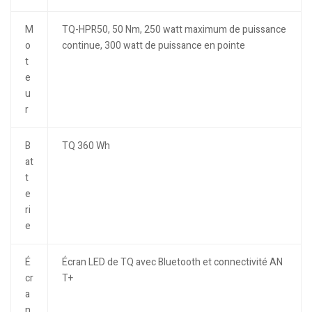
M
TQ-HPR50, 50 Nm, 250 watt maximum de puissance
o
continue, 300 watt de puissance en pointe
t
e
u
r
B
TQ 360 Wh
at
t
e
ri
e
É
Écran LED de TQ avec Bluetooth et connectivité AN
cr
T+
a
n