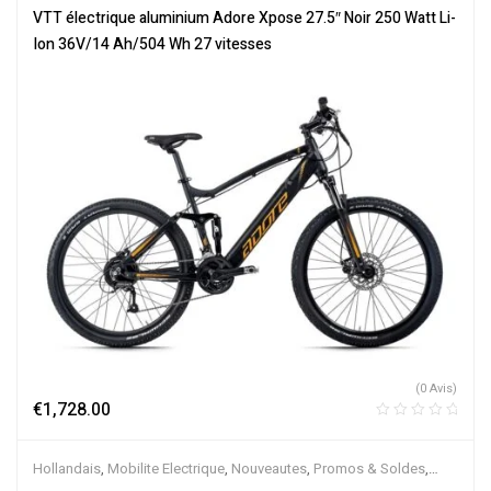
Tout-Suspendus
,
Vélo électrique ville
,
Velos Electriques
,
VTT
VTT électrique aluminium Adore Xpose 27.5″ Noir 250 Watt Li-
Électriques
Ion 36V/14 Ah/504 Wh 27 vitesses
(0 Avis)
€
1,728.00
Hollandais
,
Mobilite Electrique
,
Nouveautes
,
Promos & Soldes
,