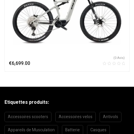
(0 Avis)
€
6,699.00
Etiquettes produits:
Accessoires scooters
Accessoires velos
Antivols
Appareils de Musculation
Batterie
Casques