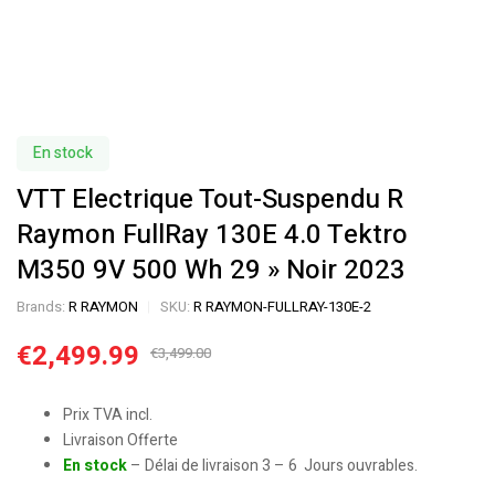
En stock
VTT Electrique Tout-Suspendu R
Raymon FullRay 130E 4.0 Tektro
M350 9V 500 Wh 29 » Noir 2023
Brands:
R RAYMON
SKU:
R RAYMON-FULLRAY-130E-2
€
2,499.99
€
3,499.00
Prix TVA incl.
Livraison Offerte
En stock
– Délai de livraison 3 – 6 Jours ouvrables.