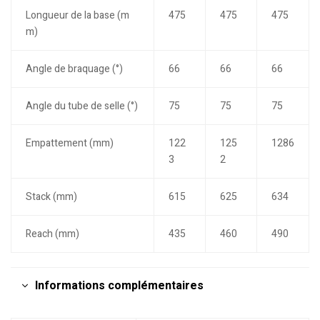
Longueur de la base (m
475
475
475
m)
Angle de braquage (°)
66
66
66
Angle du tube de selle (°)
75
75
75
Empattement (mm)
122
125
1286
3
2
Stack (mm)
615
625
634
Reach (mm)
435
460
490
Informations complémentaires