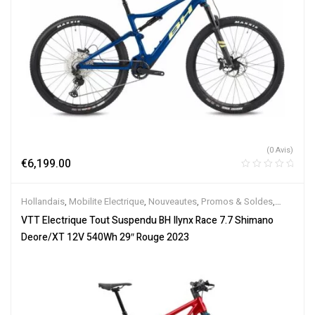
(0 Avis)
€
6,199.00
Hollandais
,
Mobilite Electrique
,
Nouveautes
,
Promos & Soldes
,
Tout-Suspendus
,
Vélo électrique ville
,
Velos Electriques
,
VTT
VTT Electrique Tout Suspendu BH Ilynx Race 7.7 Shimano
Électriques
Deore/XT 12V 540Wh 29″ Rouge 2023