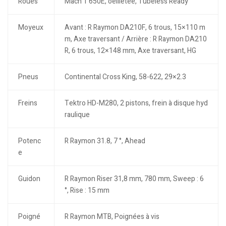
Roues
Mach 1 650E, oeilletée, Tubeless Ready
Moyeux
Avant : R Raymon DA210F, 6 trous, 15×110 m
m, Axe traversant / Arrière : R Raymon DA210
R, 6 trous, 12×148 mm, Axe traversant, HG
Pneus
Continental Cross King, 58-622, 29×2.3
Freins
Tektro HD-M280, 2 pistons, frein à disque hyd
raulique
Potenc
R Raymon 31.8, 7 °, Ahead
e
Guidon
R Raymon Riser 31,8 mm, 780 mm, Sweep : 6
°, Rise : 15 mm
Poigné
R Raymon MTB, Poignées à vis