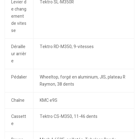
Levier d
Tektro SL-M350R
e chang
ement
de vites
se
Déraille
Tektro RD-M350, 9-vitesses
ur arrièr
e
Pédalier
Wheeltop, forgé en aluminium, JIS, plateau R
Raymon, 38 dents
Chaîne
KMC e9S
Cassett
Tektro CS-M350, 11-46 dents
e