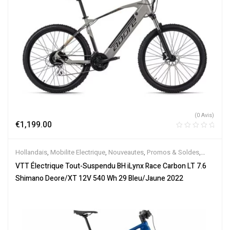
(0 Avis)
€
1,199.00
Hollandais
,
Mobilite Electrique
,
Nouveautes
,
Promos & Soldes
,
Tout-Suspendus
,
Vélo électrique ville
,
Velos Electriques
,
VTT
VTT Électrique Tout-Suspendu BH iLynx Race Carbon LT 7.6
Électriques
Shimano Deore/XT 12V 540 Wh 29 Bleu/Jaune 2022