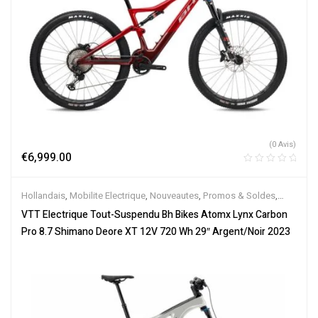
(0 Avis)
€
6,999.00
Hollandais
,
Mobilite Electrique
,
Nouveautes
,
Promos & Soldes
,
Tout-Suspendus
,
Vélo électrique ville
,
Velos Electriques
,
VTT
VTT Electrique Tout-Suspendu Bh Bikes Atomx Lynx Carbon
Électriques
Pro 8.7 Shimano Deore XT 12V 720 Wh 29″ Argent/Noir 2023