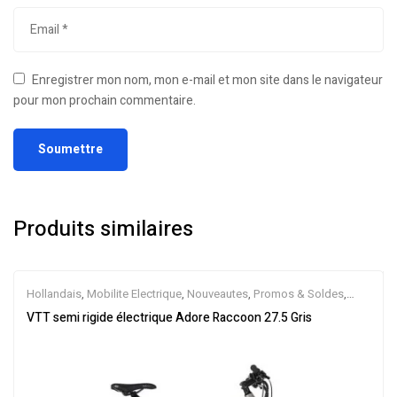
Enregistrer mon nom, mon e-mail et mon site dans le navigateur
pour mon prochain commentaire.
Produits similaires
Hollandais
,
Mobilite Electrique
,
Nouveautes
,
Promos & Soldes
,
Semi-Rigides
,
Vélo électrique ville
,
Velos Electriques
,
VTT
VTT semi rigide électrique Adore Raccoon 27.5 Gris
Électriques