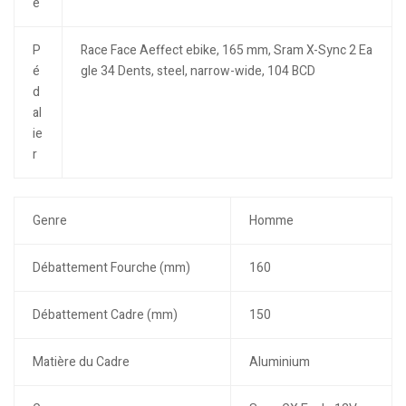
e
P
Race Face Aeffect ebike, 165 mm, Sram X-Sync 2 Ea
é
gle 34 Dents, steel, narrow-wide, 104 BCD
d
al
ie
r
Genre
Homme
Débattement Fourche (mm)
160
Débattement Cadre (mm)
150
Matière du Cadre
Aluminium