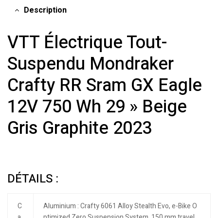
Description
VTT Électrique Tout-
Suspendu Mondraker
Crafty RR Sram GX Eagle
12V 750 Wh 29 » Beige
Gris Graphite 2023
DÉTAILS :
C
Aluminium : Crafty 6061 Alloy Stealth Evo, e-Bike O
a
ptimized Zero Suspension System, 150 mm travel,