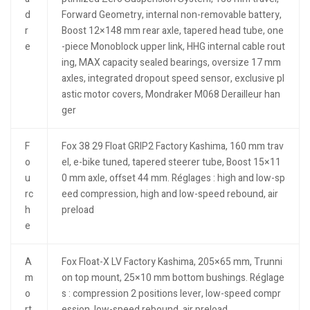
d
Forward Geometry, internal non-removable battery,
r
Boost 12×148 mm rear axle, tapered head tube, one
e
-piece Monoblock upper link, HHG internal cable rout
ing, MAX capacity sealed bearings, oversize 17 mm
axles, integrated dropout speed sensor, exclusive pl
astic motor covers, Mondraker M068 Derailleur han
ger
F
Fox 38 29 Float GRIP2 Factory Kashima, 160 mm trav
o
el, e-bike tuned, tapered steerer tube, Boost 15×11
u
0 mm axle, offset 44 mm. Réglages : high and low-sp
rc
eed compression, high and low-speed rebound, air
h
preload
e
A
Fox Float-X LV Factory Kashima, 205×65 mm, Trunni
m
on top mount, 25×10 mm bottom bushings. Réglage
o
s : compression 2 positions lever, low-speed compr
rt
ession, low-speed rebound, air preload