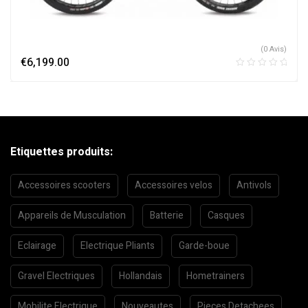
(0 Avis)
€
6,199.00
Etiquettes produits:
Accessoires scooters
Accessoires velos
Antivols
Appareils de Musculation
Batterie
Casques
Eclairage
Electrique Pliants
Garde-boue
Gravel Electriques
Hollandais
Hometrainers
Mobilite Electrique
Nouveautes
Pieces Detachees