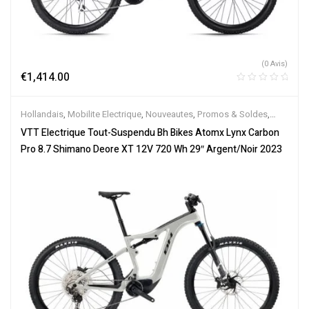
(0 Avis)
€
1,414.00
Hollandais
,
Mobilite Electrique
,
Nouveautes
,
Promos & Soldes
,
Tout-Suspendus
,
Vélo électrique ville
,
Velos Electriques
,
VTT
VTT Electrique Tout-Suspendu Bh Bikes Atomx Lynx Carbon
Électriques
Pro 8.7 Shimano Deore XT 12V 720 Wh 29″ Argent/Noir 2023