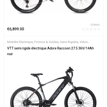
(0 Avis)
€
6,899.00
Mobilite Electrique
,
Promos & Soldes
,
Semi-Rigides
,
Velos
Electriques
,
VTT Électriques
VTT semi rigide électrique Adore Raccoon 27.5 36V/14Ah
noir