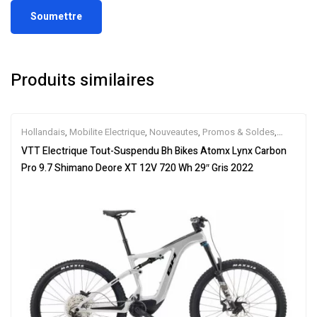
Produits similaires
Hollandais
,
Mobilite Electrique
,
Nouveautes
,
Promos & Soldes
,
Tout-Suspendus
,
Vélo électrique ville
,
Velos Electriques
,
VTT
VTT Electrique Tout-Suspendu Bh Bikes Atomx Lynx Carbon
Électriques
Pro 9.7 Shimano Deore XT 12V 720 Wh 29″ Gris 2022