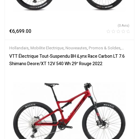
(0 Avis)
€
6,699.00
Hollandais
,
Mobilite Electrique
,
Nouveautes
,
Promos & Soldes
,
Tout-Suspendus
,
Vélo électrique ville
,
Velos Electriques
,
VTT
VTT Électrique Tout-Suspendu BH iLynx Race Carbon LT 7.6
Électriques
Shimano Deore/XT 12V 540 Wh 29″ Rouge 2022