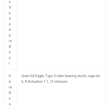
e
tt
e
d
e
d
é
ra
ill
e
u
r
D
Sram GX Eagle, Type 3 roller bearing clutch, cage loc
é
k, X-Actuation 1:1, 12-vitesses
ra
ill
e
u