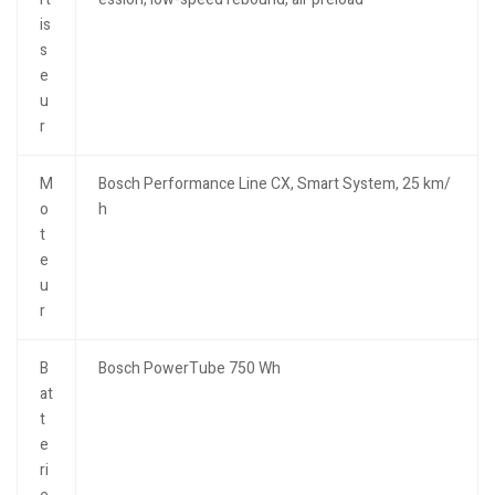
is
s
e
u
r
M
Bosch Performance Line CX, Smart System, 25 km/
o
h
t
e
u
r
B
Bosch PowerTube 750 Wh
at
t
e
ri