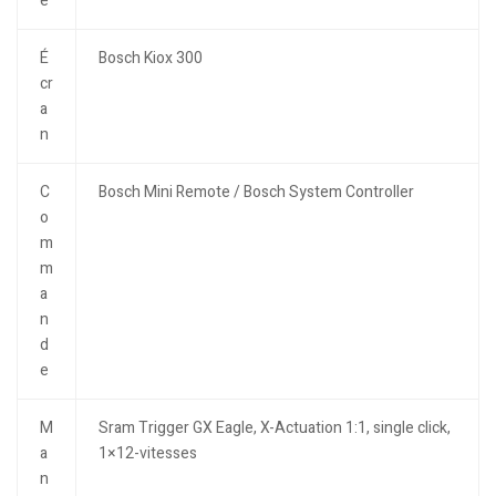
e
É
Bosch Kiox 300
cr
a
n
C
Bosch Mini Remote / Bosch System Controller
o
m
m
a
n
d
e
M
Sram Trigger GX Eagle, X-Actuation 1:1, single click,
a
1×12-vitesses
n