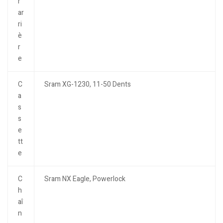
r
ar
ri
è
r
e
C
Sram XG-1230, 11-50 Dents
a
s
s
e
tt
e
C
Sram NX Eagle, Powerlock
h
aî
n