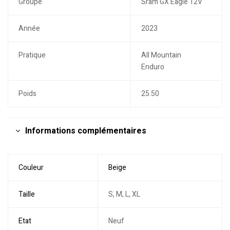
Groupe
Sram GX Eagle 12V
Année
2023
Pratique
All Mountain
Enduro
Poids
25.50
Informations complémentaires
Couleur
Beige
Taille
S, M, L, XL
Etat
Neuf