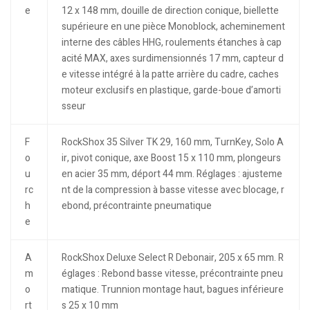
e
12 x 148 mm, douille de direction conique, biellette
supérieure en une pièce Monoblock, acheminement
interne des câbles HHG, roulements étanches à cap
acité MAX, axes surdimensionnés 17 mm, capteur d
e vitesse intégré à la patte arrière du cadre, caches
moteur exclusifs en plastique, garde-boue d’amorti
sseur
F
RockShox 35 Silver TK 29, 160 mm, TurnKey, Solo A
o
ir, pivot conique, axe Boost 15 x 110 mm, plongeurs
u
en acier 35 mm, déport 44 mm. Réglages : ajusteme
rc
nt de la compression à basse vitesse avec blocage, r
h
ebond, précontrainte pneumatique
e
A
RockShox Deluxe Select R Debonair, 205 x 65 mm. R
m
églages : Rebond basse vitesse, précontrainte pneu
o
matique. Trunnion montage haut, bagues inférieure
rt
s 25 x 10 mm