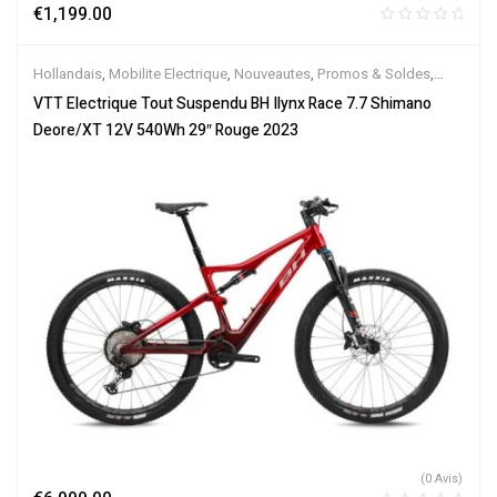
€
1,199.00
Hollandais
,
Mobilite Electrique
,
Nouveautes
,
Promos & Soldes
,
Tout-Suspendus
,
Vélo électrique ville
,
Velos Electriques
,
VTT
VTT Electrique Tout Suspendu BH Ilynx Race 7.7 Shimano
Électriques
Deore/XT 12V 540Wh 29″ Rouge 2023
(0 Avis)