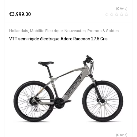
(0 Avis)
€
3,999.00
Hollandais
,
Mobilite Electrique
,
Nouveautes
,
Promos & Soldes
,
Semi-Rigides
,
Vélo électrique ville
,
Velos Electriques
,
VTT
VTT semi rigide électrique Adore Raccoon 27.5 Gris
Électriques
(0 Avis)