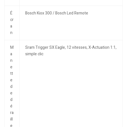
É
Bosch Kiox 300 / Bosch Led Remote
cr
a
n
M
Sram Trigger SX Eagle, 12 vitesses, X-Actuation 1:1,
a
simple clic
n
e
tt
e
d
e
d
é
ra
ill
e