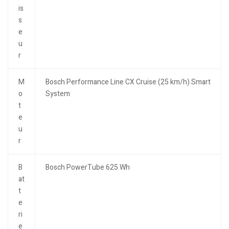
is
s
e
u
r
M
Bosch Performance Line CX Cruise (25 km/h) Smart
o
System
t
e
u
r
B
Bosch PowerTube 625 Wh
at
t
e
ri
e