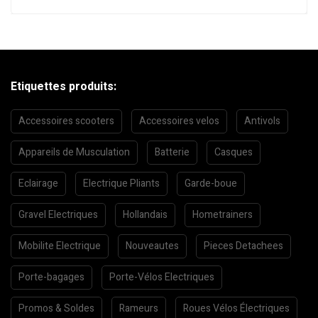
Etiquettes produits:
Accessoires scooters
Accessoires velos
Antivols
Appareils de Musculation
Batterie
Casques
Eclairage
Electrique Pliants
Garde-boue
Gravel Electriques
Hollandais
Hometrainers
Mobilite Electrique
Nouveautes
Pieces Detachees
Porte-bagages
Porte-Vélos Electriques
Promos & Soldes
Rameurs
Roues Vélos Électriques