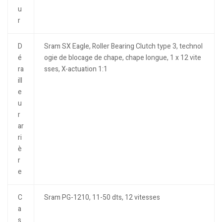
u
r
D
Sram SX Eagle, Roller Bearing Clutch type 3, technol
é
ogie de blocage de chape, chape longue, 1 x 12 vite
ra
sses, X-actuation 1:1
ill
e
u
r
ar
ri
è
r
e
C
Sram PG-1210, 11-50 dts, 12 vitesses
a
s