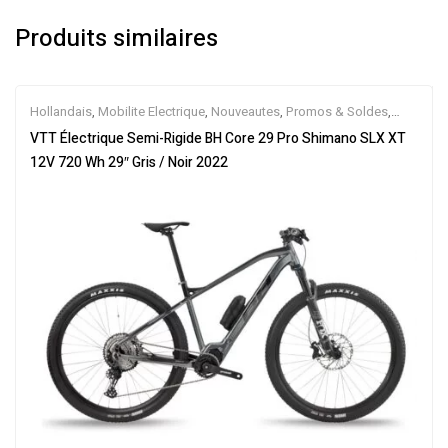
Produits similaires
Hollandais
,
Mobilite Electrique
,
Nouveautes
,
Promos & Soldes
,
Semi-Rigides
,
Vélo électrique ville
,
Velos Electriques
,
VTT
VTT Électrique Semi-Rigide BH Core 29 Pro Shimano SLX XT
Électriques
12V 720 Wh 29″ Gris / Noir 2022