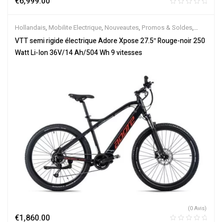
€
6,999.00
Hollandais
,
Mobilite Electrique
,
Nouveautes
,
Promos & Soldes
,
Semi-Rigides
,
Vélo électrique ville
,
Velos Electriques
,
VTT
VTT semi rigide électrique Adore Xpose 27.5″ Rouge-noir 250
Électriques
Watt Li-Ion 36V/14 Ah/504 Wh 9 vitesses
(0 Avis)
€
1,860.00