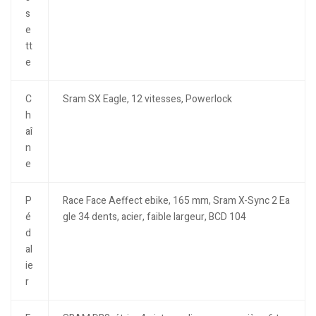
s
e
tt
e
C
Sram SX Eagle, 12 vitesses, Powerlock
h
aî
n
e
P
Race Face Aeffect ebike, 165 mm, Sram X-Sync 2 Ea
é
gle 34 dents, acier, faible largeur, BCD 104
d
al
ie
r