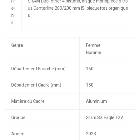
Fr
SRAM DB8, étrier 4 pistons, disque monopièce 6 tro
ei
us Centerline 200/200 mm IS, plaquettes organique
n
s
s
Genre
Femme
Homme
Débattement Fourche (mm)
160
Débattement Cadre (mm)
150
Matière du Cadre
Aluminium
Groupe
Sram SX Eagle 12V
Année
2023