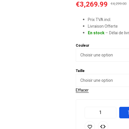
€
3,269.99
€
4,299.00
Prix TVA incl.
Livraison Offerte
En stock
– Délai de li
Couleur
Taille
Effacer