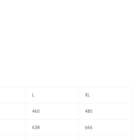
L
XL
460
485
638
666