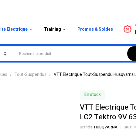
ite Electrique
Training
Promos & Soldes
ques
Tout-Suspendus
VTT Electrique Tout-Suspendu Husqvarna Li
En stock
VTT Electrique 
LC2 Tektro 9V 63
Brands:
HUSQVARNA
SKU:
H