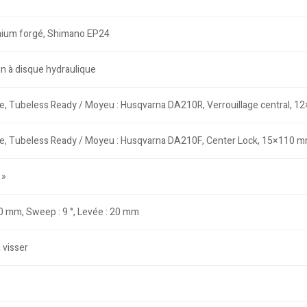
ium forgé, Shimano EP24
in à disque hydraulique
tée, Tubeless Ready / Moyeu : Husqvarna DA210R, Verrouillage central, 1
tée, Tubeless Ready / Moyeu : Husqvarna DA210F, Center Lock, 15×110 mm
 »
 mm, Sweep : 9 °, Levée : 20 mm
 visser