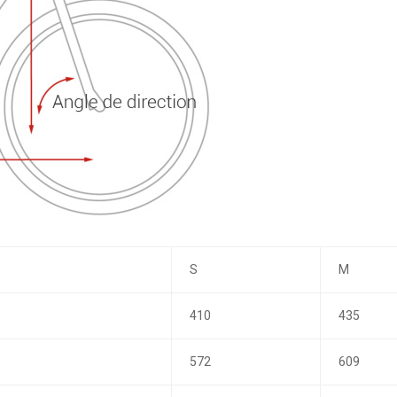
S
M
410
435
572
609