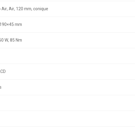
 Air, Air, 120 mm, conique
, 190×45 mm
50 W, 85 Nm
LCD
s
s