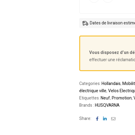
Dates de livraison esti
Vous disposez d’un dé
effectuer une réclamati
Categories:
Hollandais
,
Mobili
électrique ville
,
Velos Electriq
Etiquettes:
Neuf
,
Promotion
,
Brands :
HUSQVARNA
Facebook
Linkedin
Email
Share: