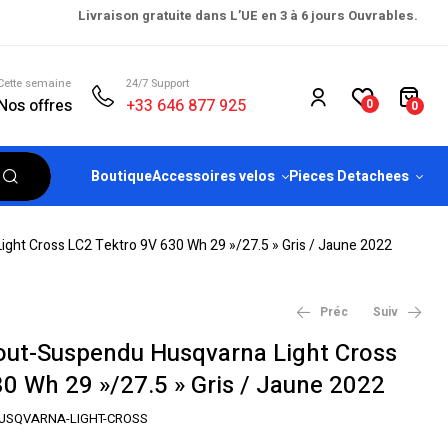
Livraison gratuite dans L’UE en 3 à 6 jours Ouvrables.
Cette semaine
24/7 Support
Nos offres
+33 646 877 925
0
0
Boutique
Accessoires velos
Pieces Detachees
ght Cross LC2 Tektro 9V 630 Wh 29 »/27.5 » Gris / Jaune 2022
Préc
Suiv
Tout-Suspendu Husqvarna Light Cross
0 Wh 29 »/27.5 » Gris / Jaune 2022
€
€
4,599.99
4,149.99
€
€
5,299.00
5,499.00
USQVARNA-LIGHT-CROSS