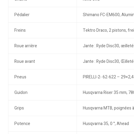
Pédalier
Shimano FC-EM600, Alumin
Freins
Tektro Draco, 2 pistons, fre
Roue arrière
Jante : Ryde Disc30, œille
Roue avant
Jante : Ryde Disc30, Œille
Pneus
PIRELLI-2- 62-622 – 29×2,4
Guidon
Husqvarna Riser 35 mm, 780
Grips
Husqvarna MTB, poignées à
Potence
Husqvarna 35, 0 °, Ahead