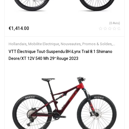
(0 Avis)
€
1,414.00
Hollandais
,
Mobilite Electrique
,
Nouveautes
,
Promos & Soldes
,
Tout-Suspendus
,
Vélo électrique ville
,
Velos Electriques
,
VTT
VTT Électrique Tout-Suspendu BH iLynx Trail 8.1 Shimano
Électriques
Deore/XT 12V 540 Wh 29″ Rouge 2023