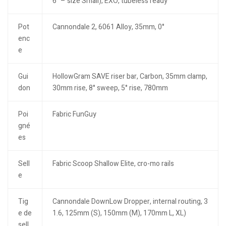
6″ – size Small), EXO, tubeless ready
Pot
Cannondale 2, 6061 Alloy, 35mm, 0°
enc
e
Gui
HollowGram SAVE riser bar, Carbon, 35mm clamp,
don
30mm rise, 8° sweep, 5° rise, 780mm
Poi
Fabric FunGuy
gné
es
Sell
Fabric Scoop Shallow Elite, cro-mo rails
e
Tig
Cannondale DownLow Dropper, internal routing, 3
e de
1.6, 125mm (S), 150mm (M), 170mm L, XL)
sell