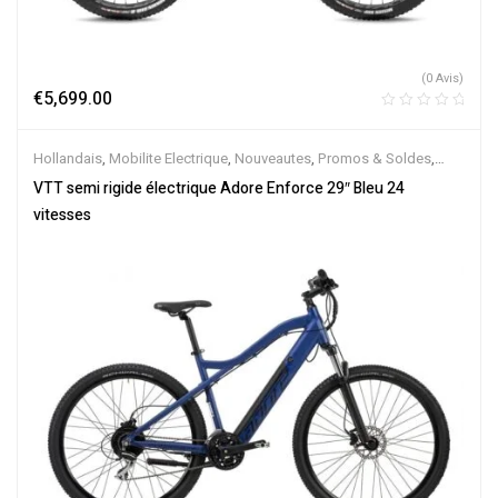
(0 Avis)
€
5,699.00
Hollandais
,
Mobilite Electrique
,
Nouveautes
,
Promos & Soldes
,
Semi-Rigides
,
Vélo électrique ville
,
Velos Electriques
,
VTT
VTT semi rigide électrique Adore Enforce 29″ Bleu 24
Électriques
vitesses