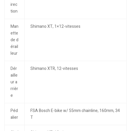
irec
tion
Man
Shimano XT, 1×12-vitesses
ette
de d
érail
leur
Dér
Shimano XTR, 12-vitesses
aille
ur a
rrièr
e
Péd
FSA Bosch E-bike w/ 55mm chainline, 160mm, 34
alier
T