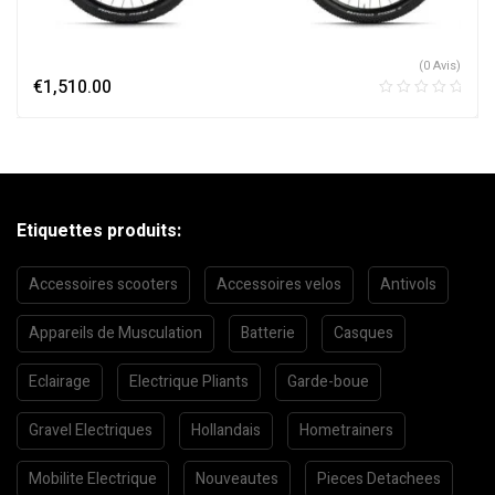
(0 Avis)
€
1,510.00
Etiquettes produits:
Accessoires scooters
Accessoires velos
Antivols
Appareils de Musculation
Batterie
Casques
Eclairage
Electrique Pliants
Garde-boue
Gravel Electriques
Hollandais
Hometrainers
Mobilite Electrique
Nouveautes
Pieces Detachees