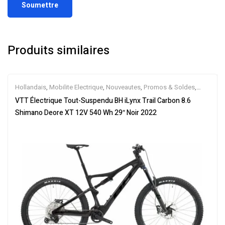
Produits similaires
Hollandais
,
Mobilite Electrique
,
Nouveautes
,
Promos & Soldes
,
Tout-Suspendus
,
Vélo électrique ville
,
Velos Electriques
,
VTT
VTT Électrique Tout-Suspendu BH iLynx Trail Carbon 8.6
Électriques
Shimano Deore XT 12V 540 Wh 29″ Noir 2022