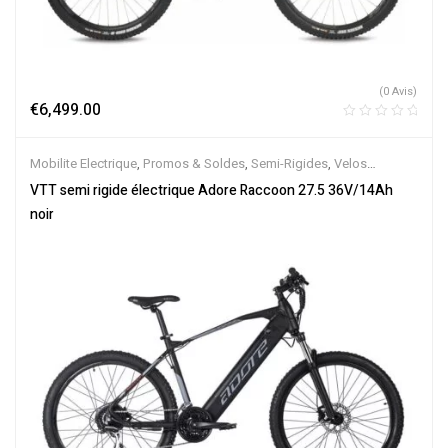
(0 Avis)
€
6,499.00
Mobilite Electrique
,
Promos & Soldes
,
Semi-Rigides
,
Velos
Electriques
,
VTT Électriques
VTT semi rigide électrique Adore Raccoon 27.5 36V/14Ah
noir