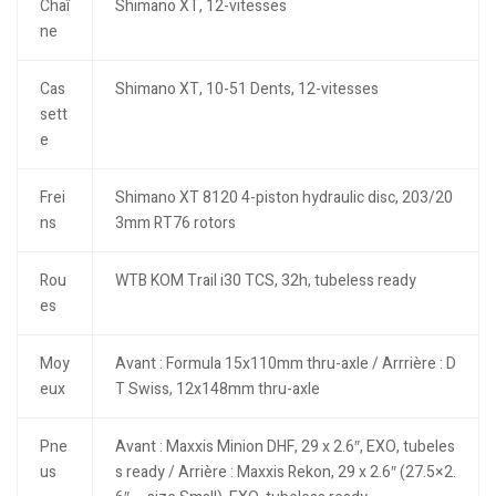
Chaî
Shimano XT, 12-vitesses
ne
Cas
Shimano XT, 10-51 Dents, 12-vitesses
sett
e
Frei
Shimano XT 8120 4-piston hydraulic disc, 203/20
ns
3mm RT76 rotors
Rou
WTB KOM Trail i30 TCS, 32h, tubeless ready
es
Moy
Avant : Formula 15x110mm thru-axle / Arrrière : D
eux
T Swiss, 12x148mm thru-axle
Pne
Avant : Maxxis Minion DHF, 29 x 2.6″, EXO, tubeles
us
s ready / Arrière : Maxxis Rekon, 29 x 2.6″ (27.5×2.