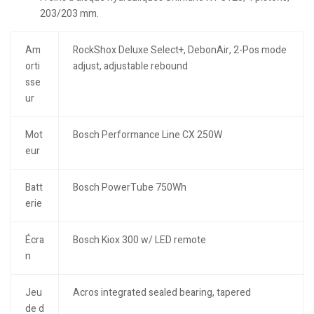
203/203 mm.
Am
RockShox Deluxe Select+, DebonAir, 2-Pos mode
orti
adjust, adjustable rebound
sse
ur
Mot
Bosch Performance Line CX 250W
eur
Batt
Bosch PowerTube 750Wh
erie
Écra
Bosch Kiox 300 w/ LED remote
n
Jeu
Acros integrated sealed bearing, tapered
de d