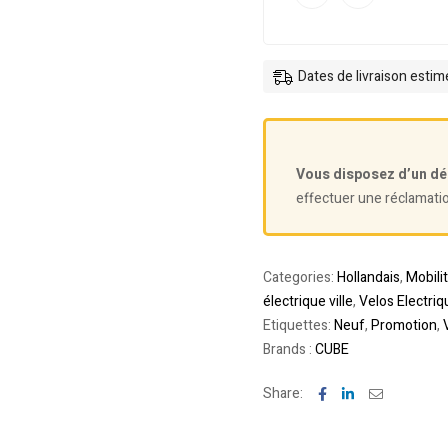
Dates de livraison esti
Vous disposez d’un dé
effectuer une réclamati
Categories:
Hollandais
,
Mobili
électrique ville
,
Velos Electriq
Etiquettes:
Neuf
,
Promotion
,
Brands :
CUBE
Facebook
Linkedin
Email
Share: