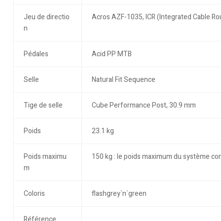
Jeu de directio
Acros AZF-1035, ICR (Integrated Cable Ro
n
Pédales
Acid PP MTB
Selle
Natural Fit Sequence
Tige de selle
Cube Performance Post, 30.9 mm
Poids
23.1 kg
Poids maximu
150 kg : le poids maximum du système comp
m
Coloris
flashgrey´n´green
Référence