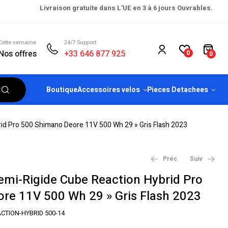
Livraison gratuite dans L’UE en 3 à 6 jours Ouvrables.
Cette semaine
24/7 Support
Nos offres
+33 646 877 925
0
0
Boutique
Accessoires velos
Pieces Detachees
rid Pro 500 Shimano Deore 11V 500 Wh 29 » Gris Flash 2023
Préc
Suiv
emi-Rigide Cube Reaction Hybrid Pro
re 11V 500 Wh 29 » Gris Flash 2023
€
€
8,099.99
2,399.99
€
€
9,199.00
2,849.00
CTION-HYBRID 500-14