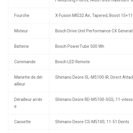
r Mounting Points, Width tires maximum:
Fourche
X-Fusion MIG32 Air, Tapered, Boost 15×1
Moteur
Bosch Drive Unit Performance CX Generati
Batterie
Bosch PowerTube 500 Wh
Commande
Bosch LED Remote
Manette de dér
Shimano Deore SL-M5100-IR, Direct Attach
ailleur
Dérailleur arrièr
Shimano Deore RD-M5100-SGS, 11-vitess
e
Cassette
Shimano Deore CS-M5100, 11-51 Dents