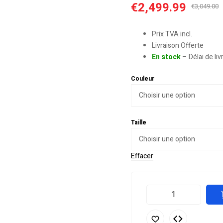
€
2,499.99
€
3,049.00
Prix TVA incl.
Livraison Offerte
En stock
– Délai de li
Couleur
Taille
Effacer