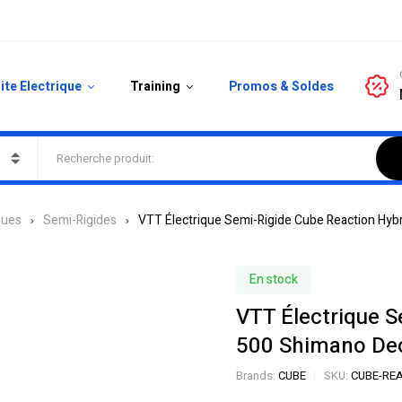
ite Electrique
Training
Promos & Soldes
ques
Semi-Rigides
VTT Électrique Semi-Rigide Cube Reaction Hyb
En stock
VTT Électrique S
500 Shimano Deo
Brands:
CUBE
SKU:
CUBE-REA