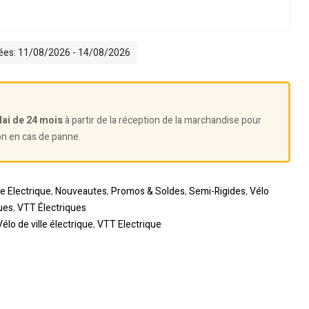
mées: 11/08/2026 - 14/08/2026
lai de 24 mois
à partir de la réception de la marchandise pour
on en cas de panne.
te Electrique
,
Nouveautes
,
Promos & Soldes
,
Semi-Rigides
,
Vélo
ues
,
VTT Électriques
Vélo de ville électrique
,
VTT Electrique