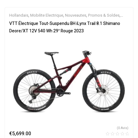
Hollandais
,
Mobilite Electrique
,
Nouveautes
,
Promos & Soldes
,
Tout-Suspendus
,
Vélo électrique ville
,
Velos Electriques
,
VTT
VTT Électrique Tout-Suspendu BH iLynx Trail 8.1 Shimano
Électriques
Deore/XT 12V 540 Wh 29″ Rouge 2023
(0 Avis)
€
5,699.00