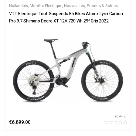
Hollandais
,
Mobilite Electrique
,
Nouveautes
,
Promos & Soldes
,
Tout-Suspendus
,
Vélo électrique ville
,
Velos Electriques
,
VTT
VTT Electrique Tout-Suspendu Bh Bikes Atomx Lynx Carbon
Électriques
Pro 9.7 Shimano Deore XT 12V 720 Wh 29″ Gris 2022
(0 Avis)
€
6,899.00