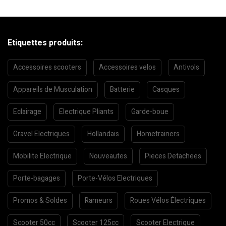
Etiquettes produits:
Accessoires scooters
Accessoires velos
Antivols
Appareils de Musculation
Batterie
Casques
Eclairage
Electrique Pliants
Garde-boue
Gravel Electriques
Hollandais
Hometrainers
Mobilite Electrique
Nouveautes
Pieces Detachees
Porte-bagages
Porte-Vélos Electriques
Promos & Soldes
Rameurs
Roues Vélos Électriques
Scooter 50cc
Scooter 125cc
Scooter Electrique