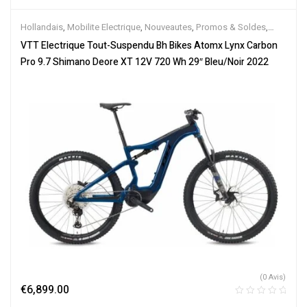
Hollandais
,
Mobilite Electrique
,
Nouveautes
,
Promos & Soldes
,
Tout-Suspendus
,
Vélo électrique ville
,
Velos Electriques
,
VTT
VTT Electrique Tout-Suspendu Bh Bikes Atomx Lynx Carbon
Électriques
Pro 9.7 Shimano Deore XT 12V 720 Wh 29″ Bleu/Noir 2022
(0 Avis)
€
6,899.00