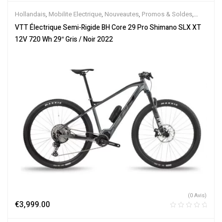
Hollandais
,
Mobilite Electrique
,
Nouveautes
,
Promos & Soldes
,
Semi-Rigides
,
Vélo électrique ville
,
Velos Electriques
,
VTT
VTT Électrique Semi-Rigide BH Core 29 Pro Shimano SLX XT
Électriques
12V 720 Wh 29″ Gris / Noir 2022
(0 Avis)
€
3,999.00