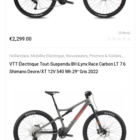
(0 Avis)
€
2,299.00
Hollandais
,
Mobilite Electrique
,
Nouveautes
,
Promos & Soldes
,
Tout-Suspendus
,
Vélo électrique ville
,
Velos Electriques
,
VTT
VTT Électrique Tout-Suspendu BH iLynx Race Carbon LT 7.6
Électriques
Shimano Deore/XT 12V 540 Wh 29″ Gris 2022