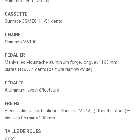
Shimano Deore M6100
CASSETTE
Sunrace CSMZ8, 11-51 dents
CHAINE
Shimano M6100
PÉDALIER
Manivelles Moustache aluminium forgé, longueur 165 mm –
plateau FSA 34 dents (denture Narrow-Wide)
PÉDALES
Aluminium, avec réflecteurs
FREINS
Freins à disque hydrauliques Shimano MT420 (étrier 4 pistons) –
disques Shimano 203 mm
TAILLE DE ROUES
27.5″