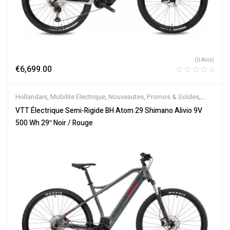
(0 Avis)
€
6,699.00
Hollandais
,
Mobilite Electrique
,
Nouveautes
,
Promos & Soldes
,
Semi-Rigides
,
Vélo électrique ville
,
Velos Electriques
,
VTT
VTT Électrique Semi-Rigide BH Atom 29 Shimano Alivio 9V
Électriques
500 Wh 29″ Noir / Rouge