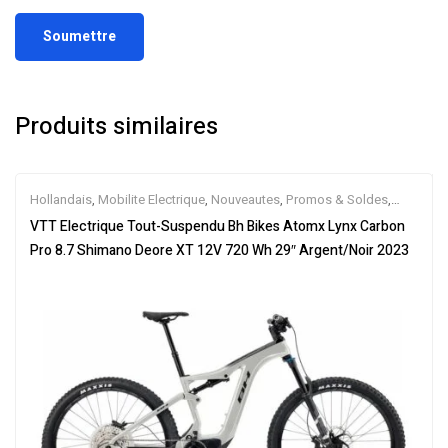
Produits similaires
Hollandais
,
Mobilite Electrique
,
Nouveautes
,
Promos & Soldes
,
Tout-Suspendus
,
Vélo électrique ville
,
Velos Electriques
,
VTT
VTT Electrique Tout-Suspendu Bh Bikes Atomx Lynx Carbon
Électriques
Pro 8.7 Shimano Deore XT 12V 720 Wh 29″ Argent/Noir 2023