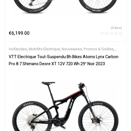
(0 Avis)
€
6,199.00
Hollandais
,
Mobilite Electrique
,
Nouveautes
,
Promos & Soldes
,
Tout-Suspendus
,
Vélo électrique ville
,
Velos Electriques
,
VTT
VTT Electrique Tout-Suspendu Bh Bikes Atomx Lynx Carbon
Électriques
Pro 8.7 Shimano Deore XT 12V 720 Wh 29″ Noir 2023