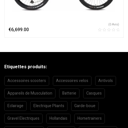
(0 Avis)
€
6,699.00
Etiquettes produits:
Accessoires scooters
Accessoires velos
Antivols
Appareils de Musculation
Batterie
Casques
Eclairage
Electrique Pliants
Garde-boue
Gravel Electriques
Hollandais
Hometrainers